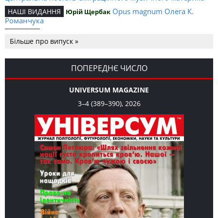
Opus magnum Олега К.
НАШІ ВИДАННЯ
Юрій Щербак
Романчука
Аналітичний центр Олега К.
РЕЦЕНЗІЇ
Петро Іванишин
Більше про випуск »
Романчука
Журавель і синиця як
Editorial
Oleh K. Romanchuk
уособлення української політстратегії й тактики
ПОПЕРЕДНЄ ЧИСЛО
UNIVERSUM MAGAZINE
3–4 (389–390), 2026