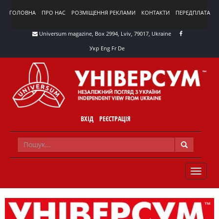
ГОЛОВНА
ПРО НАС
РОЗМІЩЕННЯ РЕКЛАМИ
КОНТАКТИ
ПЕРЕДПЛАТА
Universum magazine, Box 2994, Lviv, 79017, Ukraine
Укр
Eng
Fr
De
ВХІД
РЕЄСТРАЦІЯ
TOGGLE
NAVIG