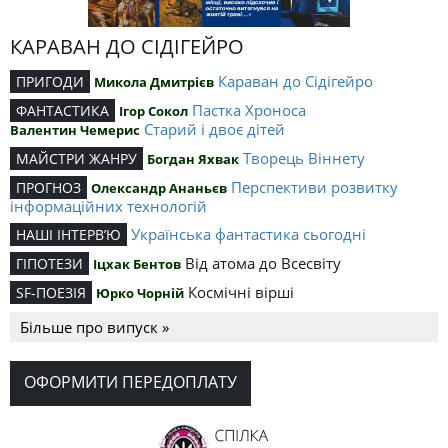
КАРАВАН ДО СІДІГЕЙРО
Караван до Сідігейро
ПРИГОДИ
Микола Дмитрієв
Пастка Хроноса
ФАНТАСТИКА
Ігор Сокол
Старий і двоє дітей
Валентин Чемерис
Творець Віннету
МАЙСТРИ ЖАНРУ
Богдан Яхвак
Перспективи розвитку
ПРОГНОЗ
Олександр Ананьєв
інформаційних технологій
Українська фантастика сьогодні
НАШІ ІНТЕРВ’Ю
Від атома до Всесвіту
ГІПОТЕЗИ
Іцхак Бентов
Космічні вірші
SF-ПОЕЗІЯ
Юрко Чорній
Більше про випуск »
ОФОРМИТИ ПЕРЕДОПЛАТУ