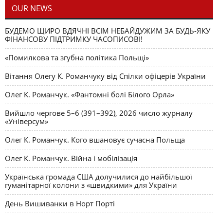
OUR NEWS
БУДЕМО ЩИРО ВДЯЧНІ ВСІМ НЕБАЙДУЖИМ ЗА БУДЬ-ЯКУ
ФІНАНСОВУ ПІДТРИМКУ ЧАСОПИСОВІ!
«Помилкова та згубна політика Польщі»
Вітання Олегу К. Романчуку від Спілки офіцерів України
Олег К. Романчук. «Фантомні болі Білого Орла»
Вийшло чергове 5–6 (391–392), 2026 число журналу
«Універсум»
Олег К. Романчук. Кого вшановує сучасна Польща
Олег К. Романчук. Війна і мобілізація
Українська громада США долучилися до найбільшої
гуманітарної колони з «швидкими» для України
День Вишиванки в Норт Порті