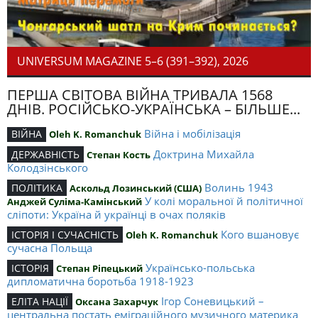
UNIVERSUM MAGAZINE 5–6 (391–392), 2026
ПЕРША СВІТОВА ВІЙНА ТРИВАЛА 1568
ДНІВ. РОСІЙСЬКО-УКРАЇНСЬКА – БІЛЬШЕ...
Війна і мобілізація
ВІЙНА
Oleh K. Romanchuk
Доктрина Михайла
ДЕРЖАВНІСТЬ
Степан Кость
Колодзінського
Волинь 1943
ПОЛІТИКА
Аскольд Лозинський (США)
У колі моральної й політичної
Анджей Суліма-Камінський
сліпоти: Україна й українці в очах поляків
Кого вшановує
ІСТОРІЯ І СУЧАСНІСТЬ
Oleh K. Romanchuk
сучасна Польща
Українсько-польська
ІСТОРІЯ
Степан Ріпецький
дипломатична боротьба 1918-1923
Ігор Соневицький –
ЕЛІТА НАЦІЇ
Оксана Захарчук
центральна постать еміграційного музичного материка