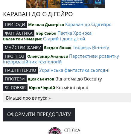
КАРАВАН ДО СІДІГЕЙРО
Караван до Сідігейро
ПРИГОДИ
Микола Дмитрієв
Пастка Хроноса
ФАНТАСТИКА
Ігор Сокол
Старий і двоє дітей
Валентин Чемерис
Творець Віннету
МАЙСТРИ ЖАНРУ
Богдан Яхвак
Перспективи розвитку
ПРОГНОЗ
Олександр Ананьєв
інформаційних технологій
Українська фантастика сьогодні
НАШІ ІНТЕРВ’Ю
Від атома до Всесвіту
ГІПОТЕЗИ
Іцхак Бентов
Космічні вірші
SF-ПОЕЗІЯ
Юрко Чорній
Більше про випуск »
ОФОРМИТИ ПЕРЕДОПЛАТУ