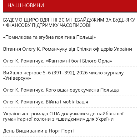
НАШІ НОВИНИ
БУДЕМО ЩИРО ВДЯЧНІ ВСІМ НЕБАЙДУЖИМ ЗА БУДЬ-ЯКУ
ФІНАНСОВУ ПІДТРИМКУ ЧАСОПИСОВІ!
«Помилкова та згубна політика Польщі»
Вітання Олегу К. Романчуку від Спілки офіцерів України
Олег К. Романчук. «Фантомні болі Білого Орла»
Вийшло чергове 5–6 (391–392), 2026 число журналу
«Універсум»
Олег К. Романчук. Кого вшановує сучасна Польща
Олег К. Романчук. Війна і мобілізація
Українська громада США долучилися до найбільшої
гуманітарної колони з «швидкими» для України
День Вишиванки в Норт Порті