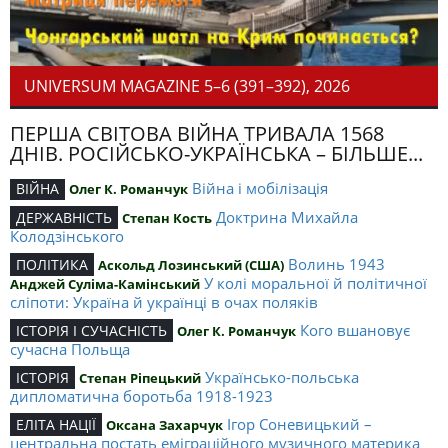
UNIVERSUM MAGAZINE 5–6 (391–392), 2026
ПЕРША СВІТОВА ВІЙНА ТРИВАЛА 1568
ДНІВ. РОСІЙСЬКО-УКРАЇНСЬКА – БІЛЬШЕ...
Війна і мобілізація
ВІЙНА
Олег К. Романчук
Доктрина Михайла
ДЕРЖАВНІСТЬ
Степан Кость
Колодзінського
Волинь 1943
ПОЛІТИКА
Аскольд Лозинський (США)
У колі моральної й політичної
Анджей Суліма-Камінський
сліпоти: Україна й українці в очах поляків
Кого вшановує
ІСТОРІЯ І СУЧАСНІСТЬ
Олег К. Романчук
сучасна Польща
Українсько-польська
ІСТОРІЯ
Степан Ріпецький
дипломатична боротьба 1918-1923
Ігор Соневицький –
ЕЛІТА НАЦІЇ
Оксана Захарчук
центральна постать еміграційного музичного материка