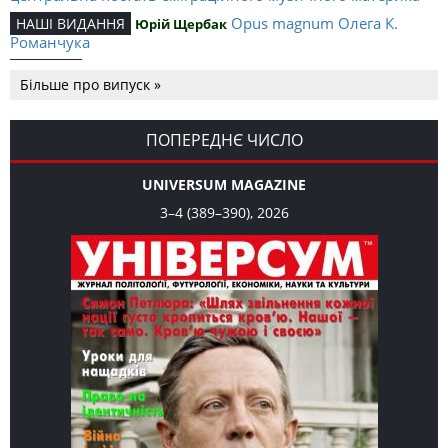
Opus magnum Олега К.
НАШІ ВИДАННЯ
Юрій Щербак
Романчука
Аналітичний центр Олега К.
РЕЦЕНЗІЇ
Петро Іванишин
Більше про випуск »
Романчука
Журавель і синиця
СЛОВО РЕДАКЦІЙНЕ
Олег К. Романчук
як уособлення української політстратегії й тактики
ПОПЕРЕДНЄ ЧИСЛО
UNIVERSUM MAGAZINE
3–4 (389–390), 2026