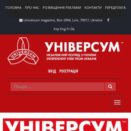
ГОЛОВНА
ПРО НАС
РОЗМІЩЕННЯ РЕКЛАМИ
КОНТАКТИ
ПЕРЕДПЛАТА
Universum magazine, Box 2994, Lviv, 79017, Ukraine
Укр
Eng
Fr
De
ВХІД
РЕЄСТРАЦІЯ
TOGGLE
NAVIG