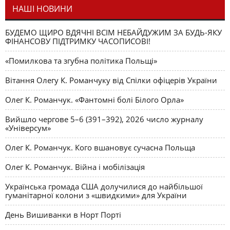
НАШІ НОВИНИ
БУДЕМО ЩИРО ВДЯЧНІ ВСІМ НЕБАЙДУЖИМ ЗА БУДЬ-ЯКУ
ФІНАНСОВУ ПІДТРИМКУ ЧАСОПИСОВІ!
«Помилкова та згубна політика Польщі»
Вітання Олегу К. Романчуку від Спілки офіцерів України
Олег К. Романчук. «Фантомні болі Білого Орла»
Вийшло чергове 5–6 (391–392), 2026 число журналу
«Універсум»
Олег К. Романчук. Кого вшановує сучасна Польща
Олег К. Романчук. Війна і мобілізація
Українська громада США долучилися до найбільшої
гуманітарної колони з «швидкими» для України
День Вишиванки в Норт Порті