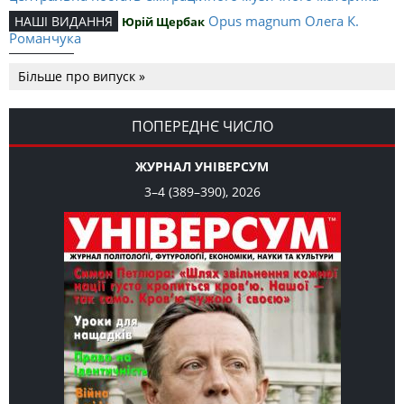
Opus magnum Олега К.
НАШІ ВИДАННЯ
Юрій Щербак
Романчука
Аналітичний центр Олега К.
РЕЦЕНЗІЇ
Петро Іванишин
Більше про випуск »
Романчука
Журавель і синиця
СЛОВО РЕДАКЦІЙНЕ
Олег К. Романчук
як уособлення української політстратегії й тактики
ПОПЕРЕДНЄ ЧИСЛО
ЖУРНАЛ УНІВЕРСУМ
3–4 (389–390), 2026