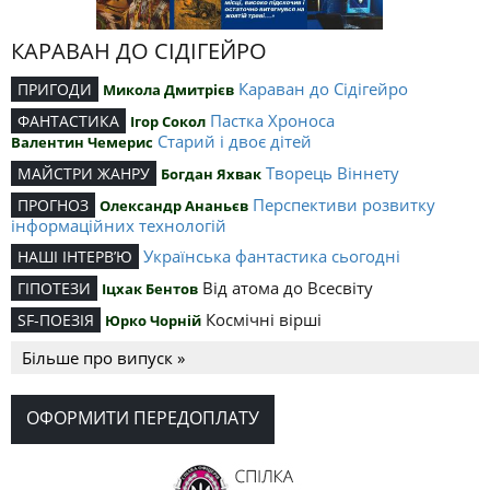
КАРАВАН ДО СІДІГЕЙРО
Караван до Сідігейро
ПРИГОДИ
Микола Дмитрієв
Пастка Хроноса
ФАНТАСТИКА
Ігор Сокол
Старий і двоє дітей
Валентин Чемерис
Творець Віннету
МАЙСТРИ ЖАНРУ
Богдан Яхвак
Перспективи розвитку
ПРОГНОЗ
Олександр Ананьєв
інформаційних технологій
Українська фантастика сьогодні
НАШІ ІНТЕРВ’Ю
Від атома до Всесвіту
ГІПОТЕЗИ
Іцхак Бентов
Космічні вірші
SF-ПОЕЗІЯ
Юрко Чорній
Більше про випуск »
ОФОРМИТИ ПЕРЕДОПЛАТУ