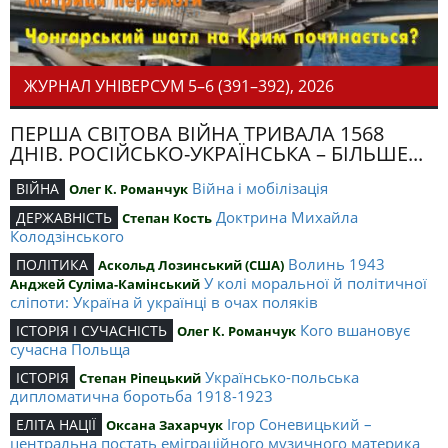
ЖУРНАЛ УНІВЕРСУМ 5–6 (391–392), 2026
ПЕРША СВІТОВА ВІЙНА ТРИВАЛА 1568
ДНІВ. РОСІЙСЬКО-УКРАЇНСЬКА – БІЛЬШЕ...
Війна і мобілізація
ВІЙНА
Олег К. Романчук
Доктрина Михайла
ДЕРЖАВНІСТЬ
Степан Кость
Колодзінського
Волинь 1943
ПОЛІТИКА
Аскольд Лозинський (США)
У колі моральної й політичної
Анджей Суліма-Камінський
сліпоти: Україна й українці в очах поляків
Кого вшановує
ІСТОРІЯ І СУЧАСНІСТЬ
Олег К. Романчук
сучасна Польща
Українсько-польська
ІСТОРІЯ
Степан Ріпецький
дипломатична боротьба 1918-1923
Ігор Соневицький –
ЕЛІТА НАЦІЇ
Оксана Захарчук
центральна постать еміграційного музичного материка