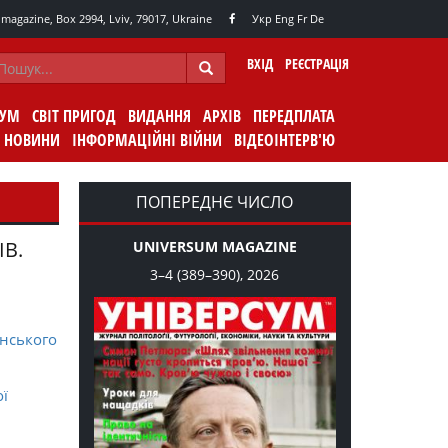
agazine, Box 2994, Lviv, 79017, Ukraine
Укр
Eng
Fr
De
ВХІД
РЕЄСТРАЦІЯ
СУМ
СВІТ ПРИГОД
ВИДАННЯ
АРХІВ
ПЕРЕДПЛАТА
НОВИНИ
ІНФОРМАЦІЙНІ ВІЙНИ
ВІДЕОІНТЕРВ'Ю
ПОПЕРЕДНЄ ЧИСЛО
ІВ.
UNIVERSUM MAGAZINE
3–4 (389–390), 2026
нського
ої