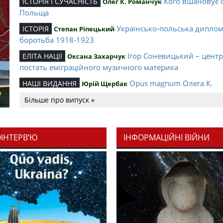
Кого вшановує 
ІСТОРІЯ І СУЧАСНІСТЬ
Олег К. Романчук
Польща
Українсько-польська дипло
ІСТОРІЯ
Степан Ріпецький
боротьба 1918-1923
Ігор Соневицький – цент
ЕЛІТА НАЦІЇ
Оксана Захарчук
постать еміграційного музичного материка
Opus magnum Олега К.
НАШІ ВИДАННЯ
Юрій Щербак
Романчука
Більше про випуск »
Аналітичний центр Олега К.
РЕЦЕНЗІЇ
Петро Іванишин
Романчука
ОІНТЕРВ’Ю
ІНФОРМАЦІЙНІ ВІЙНИ
Журавель і синиц
СЛОВО РЕДАКЦІЙНЕ
Олег К. Романчук
уособлення української політстратегії й тактики