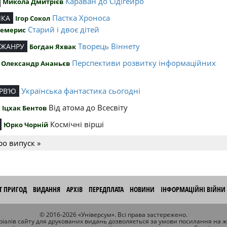
Караван до Сідігейро
Микола Дмитрієв
Пастка Хроноса
ИКА
Ігор Сокол
Старий і двоє дітей
Чемерис
Творець Віннету
 ЖАНРУ
Богдан Яхвак
Перспективи розвитку інформаційних
Олександр Ананьєв
й
Українська фантастика сьогодні
РВ’Ю
Від атома до Всесвіту
Іцхак Бентов
Космічні вірші
Юрко Чорній
ро випуск »
ІТ ПРИГОД
ВИДАННЯ
АРХІВ
ПЕРЕДПЛАТА
НОВИНИ
ІНФОРМАЦІЙНІ ВІЙНИ
© 2016-2026 «Універсум». Всі права застережено.
іалів сайту для друкованих видань дозволяється за умови посилання на 