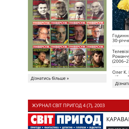
Годинни
30-річч
Телевіз
Романчу
(2006–2
Олег К.
війни. 
Дізнатись більше »
Дізнат
ЖУРНАЛ СВІТ ПРИГОД 4 (7), 2003
КАРАВА