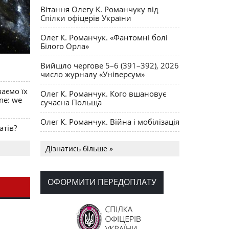
Вітання Олегу К. Романчуку від
Спілки офіцерів України
Олег К. Романчук. «Фантомні болі
Білого Орла»
Вийшло чергове 5–6 (391–392), 2026
число журналу «Універсум»
ваємо їх
Олег К. Романчук. Кого вшановує
ine: we
сучасна Польща
Олег К. Романчук. Війна і мобілізація
атів?
Українська громада США
Дізнатись більше »
долучилися до найбільшої
гуманітарної колони з «швидкими»
для України
ОФОРМИТИ ПЕРЕДОПЛАТУ
День Вишиванки в Норт Порті
OPUS MAGNUM Олега К. Романчука