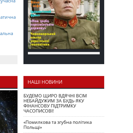
сучасна
матична
ральна
НАШІ НОВИНИ
я як
БУДЕМО ЩИРО ВДЯЧНІ ВСІМ
НЕБАЙДУЖИМ ЗА БУДЬ-ЯКУ
ФІНАНСОВУ ПІДТРИМКУ
ЧАСОПИСОВІ!
«Помилкова та згубна політика
Польщі»