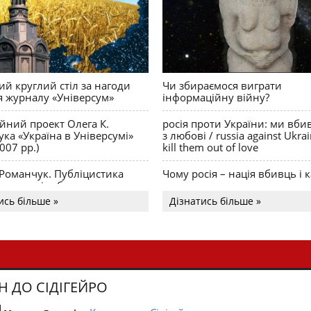
й круглий стіл за нагоди
Чи збираємося виграти
я журналу «Універсум»
інформаційну війну?
ійний проект Олега К.
росія проти України: ми вби
ка «Україна в Універсумі»
з любові / russia against Ukra
007 рр.)
kill them out of love
 Романчук. Публіцистика
Чому росія – нація вбивць і к
Акценти і табу
ись більше »
Дізнатись більше »
Н ДО СІДІГЕЙРО