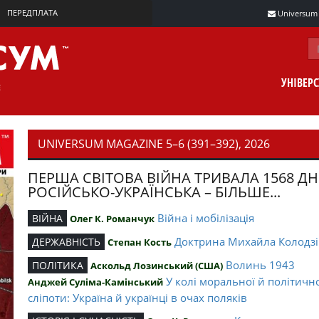
ПЕРЕДПЛАТА
Universum m
УНІВЕР
UNIVERSUM MAGAZINE 5–6 (391–392), 2026
ПЕРША СВІТОВА ВІЙНА ТРИВАЛА 1568 ДН
РОСІЙСЬКО-УКРАЇНСЬКА – БІЛЬШЕ...
Війна і мобілізація
ВІЙНА
Олег К. Романчук
Доктрина Михайла Колодзі
ДЕРЖАВНІСТЬ
Степан Кость
Волинь 1943
ПОЛІТИКА
Аскольд Лозинський (США)
У колі моральної й політичн
Анджей Суліма-Камінський
сліпоти: Україна й українці в очах поляків