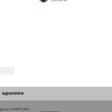
ВІДЕОІНТЕРВ'Ю
журнал «УНІВЕРСУМ».