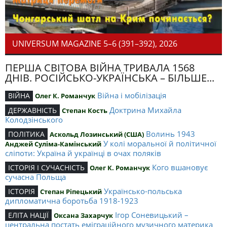
UNIVERSUM MAGAZINE 5–6 (391–392), 2026
ПЕРША СВІТОВА ВІЙНА ТРИВАЛА 1568
ДНІВ. РОСІЙСЬКО-УКРАЇНСЬКА – БІЛЬШЕ...
Війна і мобілізація
ВІЙНА
Олег К. Романчук
Доктрина Михайла
ДЕРЖАВНІСТЬ
Степан Кость
Колодзінського
Волинь 1943
ПОЛІТИКА
Аскольд Лозинський (США)
У колі моральної й політичної
Анджей Суліма-Камінський
сліпоти: Україна й українці в очах поляків
Кого вшановує
ІСТОРІЯ І СУЧАСНІСТЬ
Олег К. Романчук
сучасна Польща
Українсько-польська
ІСТОРІЯ
Степан Ріпецький
дипломатична боротьба 1918-1923
Ігор Соневицький –
ЕЛІТА НАЦІЇ
Оксана Захарчук
центральна постать еміграційного музичного материка