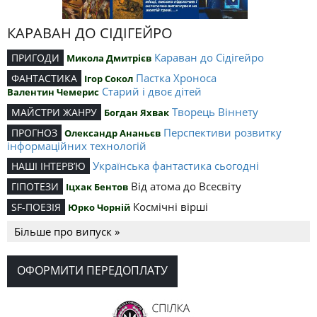
КАРАВАН ДО СІДІГЕЙРО
Караван до Сідігейро
ПРИГОДИ
Микола Дмитрієв
Пастка Хроноса
ФАНТАСТИКА
Ігор Сокол
Старий і двоє дітей
Валентин Чемерис
Творець Віннету
МАЙСТРИ ЖАНРУ
Богдан Яхвак
Перспективи розвитку
ПРОГНОЗ
Олександр Ананьєв
інформаційних технологій
Українська фантастика сьогодні
НАШІ ІНТЕРВ’Ю
Від атома до Всесвіту
ГІПОТЕЗИ
Іцхак Бентов
Космічні вірші
SF-ПОЕЗІЯ
Юрко Чорній
Більше про випуск »
ОФОРМИТИ ПЕРЕДОПЛАТУ