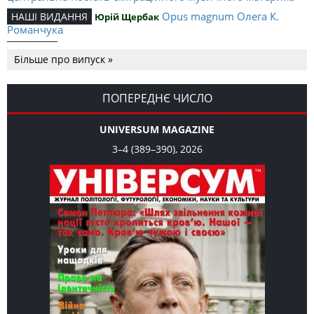
Opus magnum Олега К.
НАШІ ВИДАННЯ
Юрій Щербак
Романчука
Аналітичний центр Олега К.
РЕЦЕНЗІЇ
Петро Іванишин
Більше про випуск »
Романчука
Журавель і синиця
СЛОВО РЕДАКЦІЙНЕ
Олег К. Романчук
як уособлення української політстратегії й тактики
ПОПЕРЕДНЄ ЧИСЛО
UNIVERSUM MAGAZINE
3–4 (389–390), 2026