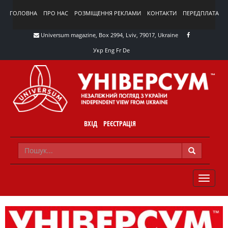
ГОЛОВНА
ПРО НАС
РОЗМІЩЕННЯ РЕКЛАМИ
КОНТАКТИ
ПЕРЕДПЛАТА
Universum magazine, Box 2994, Lviv, 79017, Ukraine
Укр
Eng
Fr
De
ВХІД
РЕЄСТРАЦІЯ
TOGGLE
NAVIG