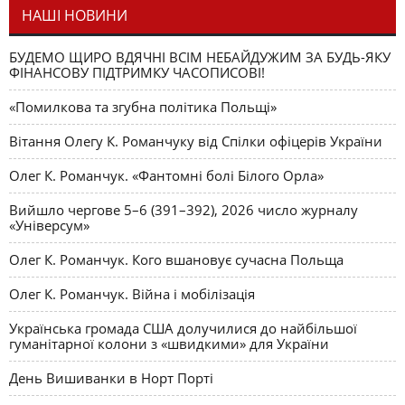
НАШІ НОВИНИ
БУДЕМО ЩИРО ВДЯЧНІ ВСІМ НЕБАЙДУЖИМ ЗА БУДЬ-ЯКУ
ФІНАНСОВУ ПІДТРИМКУ ЧАСОПИСОВІ!
«Помилкова та згубна політика Польщі»
Вітання Олегу К. Романчуку від Спілки офіцерів України
Олег К. Романчук. «Фантомні болі Білого Орла»
Вийшло чергове 5–6 (391–392), 2026 число журналу
«Універсум»
Олег К. Романчук. Кого вшановує сучасна Польща
Олег К. Романчук. Війна і мобілізація
Українська громада США долучилися до найбільшої
гуманітарної колони з «швидкими» для України
День Вишиванки в Норт Порті