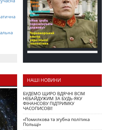
сучасна
матична
ральна
НАШІ НОВИНИ
я як
БУДЕМО ЩИРО ВДЯЧНІ ВСІМ
НЕБАЙДУЖИМ ЗА БУДЬ-ЯКУ
ФІНАНСОВУ ПІДТРИМКУ
ЧАСОПИСОВІ!
«Помилкова та згубна політика
Польщі»