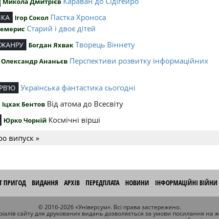
Караван до Сідігейро
Микола Дмитрієв
Пастка Хроноса
ИКА
Ігор Сокол
Старий і двоє дітей
Чемерис
Творець Віннету
 ЖАНРУ
Богдан Яхвак
Перспективи розвитку інформаційних
Олександр Ананьєв
й
Українська фантастика сьогодні
РВ’Ю
Від атома до Всесвіту
Іцхак Бентов
Космічні вірші
Юрко Чорній
ро випуск »
ІТ ПРИГОД
ВИДАННЯ
АРХІВ
ПЕРЕДПЛАТА
НОВИНИ
ІНФОРМАЦІЙНІ ВІЙНИ
© 2016-2026 «Універсум». Всі права застережено.
іалів сайту для друкованих видань дозволяється за умови посилання на 