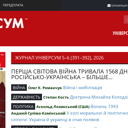
ПЕРЕДПЛАТА
Universum m
УНІВЕР
ЖУРНАЛ УНІВЕРСУМ 5–6 (391–392), 2026
ПЕРША СВІТОВА ВІЙНА ТРИВАЛА 1568 ДН
РОСІЙСЬКО-УКРАЇНСЬКА – БІЛЬШЕ...
Війна і мобілізація
ВІЙНА
Олег К. Романчук
Доктрина Михайла Колодзі
ДЕРЖАВНІСТЬ
Степан Кость
Волинь 1943
ПОЛІТИКА
Аскольд Лозинський (США)
У колі моральної й політичн
Анджей Суліма-Камінський
сліпоти: Україна й українці в очах поляків