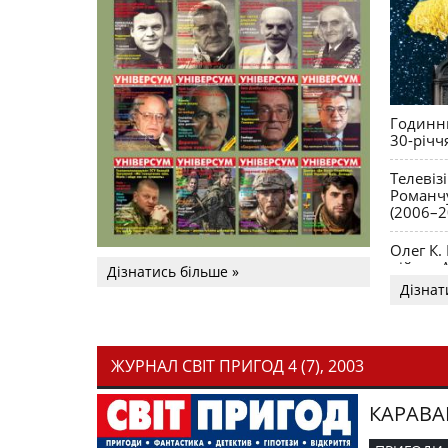
Годинни
30-річч
Телевіз
Романчу
(2006–2
Олег К.
війни. 
Дізнатись більше »
Дізнат
ЖУРНАЛ СВІТ ПРИГОД 4 (7), 2003
КАРАВА