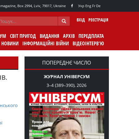
agazine, Box 2994, Lviv, 79017, Ukraine
Укр
Eng
Fr
De
ВХІД
РЕЄСТРАЦІЯ
СУМ
СВІТ ПРИГОД
ВИДАННЯ
АРХІВ
ПЕРЕДПЛАТА
НОВИНИ
ІНФОРМАЦІЙНІ ВІЙНИ
ВІДЕОІНТЕРВ'Ю
ПОПЕРЕДНЄ ЧИСЛО
ІВ.
ЖУРНАЛ УНІВЕРСУМ
3–4 (389–390), 2026
нського
ої