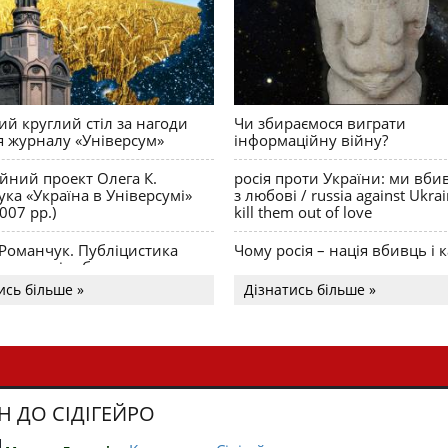
й круглий стіл за нагоди
Чи збираємося виграти
я журналу «Універсум»
інформаційну війну?
ійний проект Олега К.
росія проти України: ми вби
ка «Україна в Універсумі»
з любові / russia against Ukra
007 рр.)
kill them out of love
 Романчук. Публіцистика
Чому росія – нація вбивць і к
Акценти і табу
ись більше »
Дізнатись більше »
Н ДО СІДІГЕЙРО