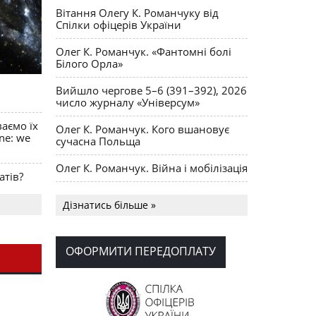
Вітання Олегу К. Романчуку від
Спілки офіцерів України
Олег К. Романчук. «Фантомні болі
Білого Орла»
Вийшло чергове 5–6 (391–392), 2026
число журналу «Універсум»
ваємо їх
Олег К. Романчук. Кого вшановує
ine: we
сучасна Польща
Олег К. Романчук. Війна і мобілізація
атів?
Українська громада США
Дізнатись більше »
долучилися до найбільшої
гуманітарної колони з «швидкими»
для України
ОФОРМИТИ ПЕРЕДОПЛАТУ
День Вишиванки в Норт Порті
OPUS MAGNUM Олега К. Романчука