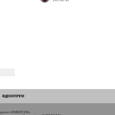
ВІДЕОІНТЕРВ'Ю
журнал «УНІВЕРСУМ».