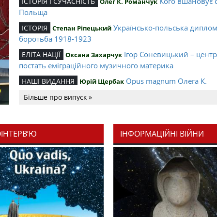
Кого вшановує 
ІСТОРІЯ І СУЧАСНІСТЬ
Олег К. Романчук
Польща
Українсько-польська дипло
ІСТОРІЯ
Степан Ріпецький
боротьба 1918-1923
Ігор Соневицький – цент
ЕЛІТА НАЦІЇ
Оксана Захарчук
постать еміграційного музичного материка
Opus magnum Олега К.
НАШІ ВИДАННЯ
Юрій Щербак
Романчука
Більше про випуск »
Аналітичний центр Олега К.
РЕЦЕНЗІЇ
Петро Іванишин
Романчука
ОІНТЕРВ’Ю
ІНФОРМАЦІЙНІ ВІЙНИ
Журавель і синиц
СЛОВО РЕДАКЦІЙНЕ
Олег К. Романчук
уособлення української політстратегії й тактики