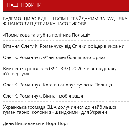
НАШІ НОВИНИ
БУДЕМО ЩИРО ВДЯЧНІ ВСІМ НЕБАЙДУЖИМ ЗА БУДЬ-ЯКУ
ФІНАНСОВУ ПІДТРИМКУ ЧАСОПИСОВІ!
«Помилкова та згубна політика Польщі»
Вітання Олегу К. Романчуку від Спілки офіцерів України
Олег К. Романчук. «Фантомні болі Білого Орла»
Вийшло чергове 5–6 (391–392), 2026 число журналу
«Універсум»
Олег К. Романчук. Кого вшановує сучасна Польща
Олег К. Романчук. Війна і мобілізація
Українська громада США долучилися до найбільшої
гуманітарної колони з «швидкими» для України
День Вишиванки в Норт Порті