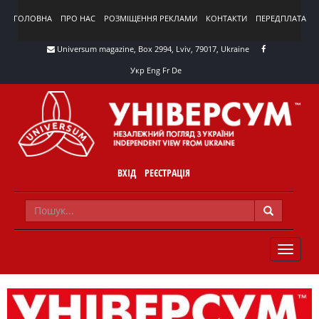
ГОЛОВНА
ПРО НАС
РОЗМІЩЕННЯ РЕКЛАМИ
КОНТАКТИ
ПЕРЕДПЛАТА
Universum magazine, Box 2994, Lviv, 79017, Ukraine
Укр
Eng
Fr
De
ВХІД
РЕЄСТРАЦІЯ
TOGGLE
NAVIG