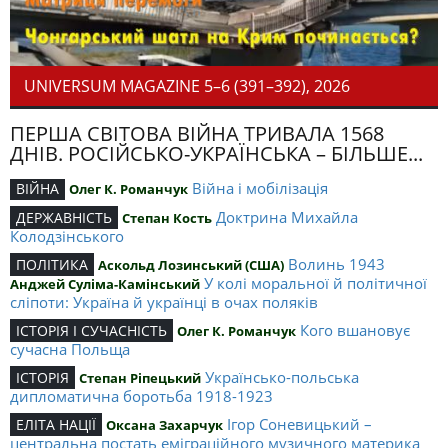
UNIVERSUM MAGAZINE 5–6 (391–392), 2026
ПЕРША СВІТОВА ВІЙНА ТРИВАЛА 1568
ДНІВ. РОСІЙСЬКО-УКРАЇНСЬКА – БІЛЬШЕ...
Війна і мобілізація
ВІЙНА
Олег К. Романчук
Доктрина Михайла
ДЕРЖАВНІСТЬ
Степан Кость
Колодзінського
Волинь 1943
ПОЛІТИКА
Аскольд Лозинський (США)
У колі моральної й політичної
Анджей Суліма-Камінський
сліпоти: Україна й українці в очах поляків
Кого вшановує
ІСТОРІЯ І СУЧАСНІСТЬ
Олег К. Романчук
сучасна Польща
Українсько-польська
ІСТОРІЯ
Степан Ріпецький
дипломатична боротьба 1918-1923
Ігор Соневицький –
ЕЛІТА НАЦІЇ
Оксана Захарчук
центральна постать еміграційного музичного материка