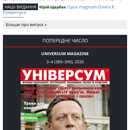
Opus magnum Олега К.
НАШІ ВИДАННЯ
Юрій Щербак
Романчука
Аналітичний центр Олега К.
РЕЦЕНЗІЇ
Петро Іванишин
Більше про випуск »
Романчука
Журавель і синиця
СЛОВО РЕДАКЦІЙНЕ
Олег К. Романчук
як уособлення української політстратегії й тактики
ПОПЕРЕДНЄ ЧИСЛО
UNIVERSUM MAGAZINE
3–4 (389–390), 2026