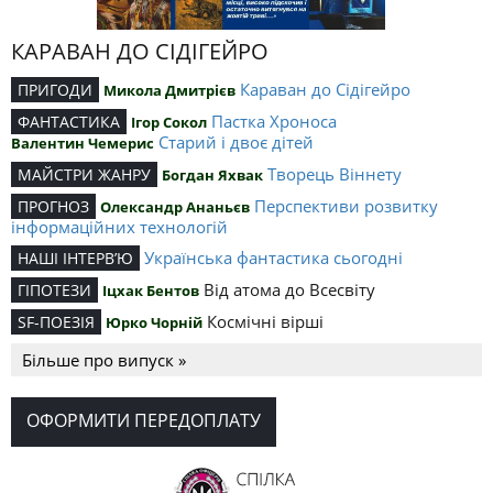
КАРАВАН ДО СІДІГЕЙРО
Караван до Сідігейро
ПРИГОДИ
Микола Дмитрієв
Пастка Хроноса
ФАНТАСТИКА
Ігор Сокол
Старий і двоє дітей
Валентин Чемерис
Творець Віннету
МАЙСТРИ ЖАНРУ
Богдан Яхвак
Перспективи розвитку
ПРОГНОЗ
Олександр Ананьєв
інформаційних технологій
Українська фантастика сьогодні
НАШІ ІНТЕРВ’Ю
Від атома до Всесвіту
ГІПОТЕЗИ
Іцхак Бентов
Космічні вірші
SF-ПОЕЗІЯ
Юрко Чорній
Більше про випуск »
ОФОРМИТИ ПЕРЕДОПЛАТУ