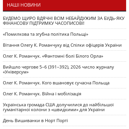
НАШІ НОВИНИ
БУДЕМО ЩИРО ВДЯЧНІ ВСІМ НЕБАЙДУЖИМ ЗА БУДЬ-ЯКУ
ФІНАНСОВУ ПІДТРИМКУ ЧАСОПИСОВІ!
«Помилкова та згубна політика Польщі»
Вітання Олегу К. Романчуку від Спілки офіцерів України
Олег К. Романчук. «Фантомні болі Білого Орла»
Вийшло чергове 5–6 (391–392), 2026 число журналу
«Універсум»
Олег К. Романчук. Кого вшановує сучасна Польща
Олег К. Романчук. Війна і мобілізація
Українська громада США долучилися до найбільшої
гуманітарної колони з «швидкими» для України
День Вишиванки в Норт Порті