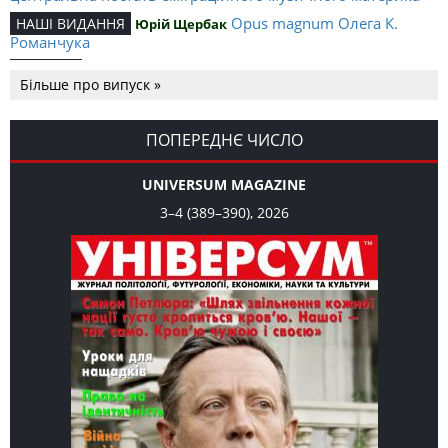
Opus magnum Олега К.
НАШІ ВИДАННЯ
Юрій Щербак
Романчука
Аналітичний центр Олега К.
РЕЦЕНЗІЇ
Петро Іванишин
Більше про випуск »
Романчука
Журавель і синиця
СЛОВО РЕДАКЦІЙНЕ
Олег К. Романчук
як уособлення української політстратегії й тактики
ПОПЕРЕДНЄ ЧИСЛО
UNIVERSUM MAGAZINE
3–4 (389–390), 2026