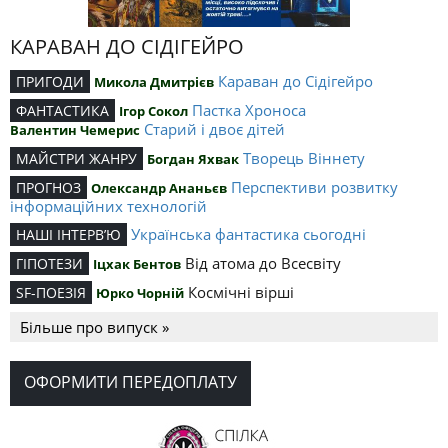
КАРАВАН ДО СІДІГЕЙРО
Караван до Сідігейро
ПРИГОДИ
Микола Дмитрієв
Пастка Хроноса
ФАНТАСТИКА
Ігор Сокол
Старий і двоє дітей
Валентин Чемерис
Творець Віннету
МАЙСТРИ ЖАНРУ
Богдан Яхвак
Перспективи розвитку
ПРОГНОЗ
Олександр Ананьєв
інформаційних технологій
Українська фантастика сьогодні
НАШІ ІНТЕРВ’Ю
Від атома до Всесвіту
ГІПОТЕЗИ
Іцхак Бентов
Космічні вірші
SF-ПОЕЗІЯ
Юрко Чорній
Більше про випуск »
ОФОРМИТИ ПЕРЕДОПЛАТУ