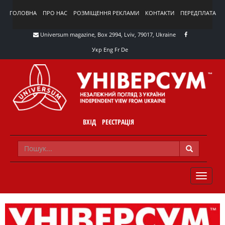
ГОЛОВНА
ПРО НАС
РОЗМІЩЕННЯ РЕКЛАМИ
КОНТАКТИ
ПЕРЕДПЛАТА
Universum magazine, Box 2994, Lviv, 79017, Ukraine
Укр
Eng
Fr
De
ВХІД
РЕЄСТРАЦІЯ
TOGGLE
NAVIG