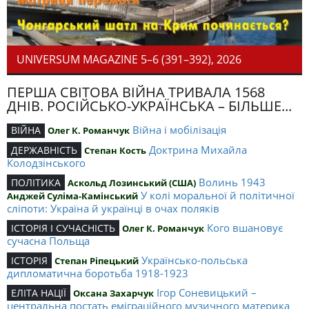
UNIVERSUM MAGAZINE 5–6 (391–392), 2026
ПЕРША СВІТОВА ВІЙНА ТРИВАЛА 1568
ДНІВ. РОСІЙСЬКО-УКРАЇНСЬКА – БІЛЬШЕ...
Війна і мобілізація
ВІЙНА
Олег К. Романчук
Доктрина Михайла
ДЕРЖАВНІСТЬ
Степан Кость
Колодзінського
Волинь 1943
ПОЛІТИКА
Аскольд Лозинський (США)
У колі моральної й політичної
Анджей Суліма-Камінський
сліпоти: Україна й українці в очах поляків
Кого вшановує
ІСТОРІЯ І СУЧАСНІСТЬ
Олег К. Романчук
сучасна Польща
Українсько-польська
ІСТОРІЯ
Степан Ріпецький
дипломатична боротьба 1918-1923
Ігор Соневицький –
ЕЛІТА НАЦІЇ
Оксана Захарчук
центральна постать еміграційного музичного материка