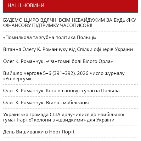
НАШІ НОВИНИ
БУДЕМО ЩИРО ВДЯЧНІ ВСІМ НЕБАЙДУЖИМ ЗА БУДЬ-ЯКУ
ФІНАНСОВУ ПІДТРИМКУ ЧАСОПИСОВІ!
«Помилкова та згубна політика Польщі»
Вітання Олегу К. Романчуку від Спілки офіцерів України
Олег К. Романчук. «Фантомні болі Білого Орла»
Вийшло чергове 5–6 (391–392), 2026 число журналу
«Універсум»
Олег К. Романчук. Кого вшановує сучасна Польща
Олег К. Романчук. Війна і мобілізація
Українська громада США долучилися до найбільшої
гуманітарної колони з «швидкими» для України
День Вишиванки в Норт Порті