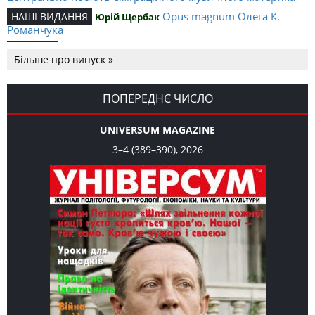
Opus magnum Олега К.
НАШІ ВИДАННЯ
Юрій Щербак
Романчука
Аналітичний центр Олега К.
РЕЦЕНЗІЇ
Петро Іванишин
Більше про випуск »
Романчука
Журавель і синиця
СЛОВО РЕДАКЦІЙНЕ
Олег К. Романчук
як уособлення української політстратегії й тактики
ПОПЕРЕДНЄ ЧИСЛО
UNIVERSUM MAGAZINE
3–4 (389–390), 2026