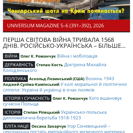
UNIVERSUM MAGAZINE 5–6 (391–392), 2026
ПЕРША СВІТОВА ВІЙНА ТРИВАЛА 1568
ДНІВ. РОСІЙСЬКО-УКРАЇНСЬКА – БІЛЬШЕ...
Війна і мобілізація
ВІЙНА
Олег К. Романчук
Доктрина Михайла
ДЕРЖАВНІСТЬ
Степан Кость
Колодзінського
Волинь 1943
ПОЛІТИКА
Аскольд Лозинський (США)
У колі моральної й політичної
Анджей Суліма-Камінський
сліпоти: Україна й українці в очах поляків
Кого вшановує
ІСТОРІЯ І СУЧАСНІСТЬ
Олег К. Романчук
сучасна Польща
Українсько-польська
ІСТОРІЯ
Степан Ріпецький
дипломатична боротьба 1918-1923
Ігор Соневицький –
ЕЛІТА НАЦІЇ
Оксана Захарчук
центральна постать еміграційного музичного материка