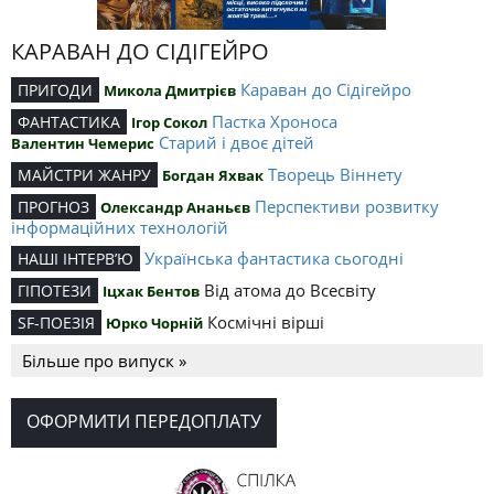
КАРАВАН ДО СІДІГЕЙРО
Караван до Сідігейро
ПРИГОДИ
Микола Дмитрієв
Пастка Хроноса
ФАНТАСТИКА
Ігор Сокол
Старий і двоє дітей
Валентин Чемерис
Творець Віннету
МАЙСТРИ ЖАНРУ
Богдан Яхвак
Перспективи розвитку
ПРОГНОЗ
Олександр Ананьєв
інформаційних технологій
Українська фантастика сьогодні
НАШІ ІНТЕРВ’Ю
Від атома до Всесвіту
ГІПОТЕЗИ
Іцхак Бентов
Космічні вірші
SF-ПОЕЗІЯ
Юрко Чорній
Більше про випуск »
ОФОРМИТИ ПЕРЕДОПЛАТУ