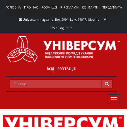
ГОЛОВНА
ПРО НАС
РОЗМІЩЕННЯ РЕКЛАМИ
КОНТАКТИ
ПЕРЕДПЛАТА
Universum magazine, Box 2994, Lviv, 79017, Ukraine
Укр
Eng
Fr
De
ВХІД
РЕЄСТРАЦІЯ
TOGGLE
NAVIG