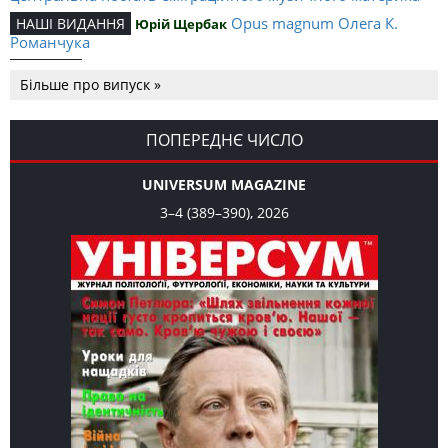
Opus magnum Олега К.
НАШІ ВИДАННЯ
Юрій Щербак
Романчука
Аналітичний центр Олега К.
РЕЦЕНЗІЇ
Петро Іванишин
Більше про випуск »
Романчука
Журавель і синиця як
Editorial
Oleh K. Romanchuk
уособлення української політстратегії й тактики
ПОПЕРЕДНЄ ЧИСЛО
UNIVERSUM MAGAZINE
3–4 (389–390), 2026