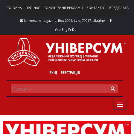
ГОЛОВНА
ПРО НАС
РОЗМІЩЕННЯ РЕКЛАМИ
КОНТАКТИ
ПЕРЕДПЛАТА
Universum magazine, Box 2994, Lviv, 79017, Ukraine
Укр
Eng
Fr
De
ВХІД
РЕЄСТРАЦІЯ
TOGGLE
NAVIG