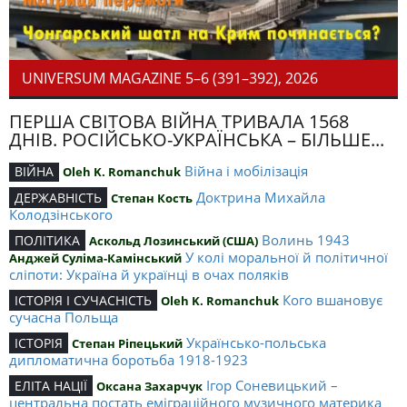
UNIVERSUM MAGAZINE 5–6 (391–392), 2026
ПЕРША СВІТОВА ВІЙНА ТРИВАЛА 1568
ДНІВ. РОСІЙСЬКО-УКРАЇНСЬКА – БІЛЬШЕ...
Війна і мобілізація
ВІЙНА
Oleh K. Romanchuk
Доктрина Михайла
ДЕРЖАВНІСТЬ
Степан Кость
Колодзінського
Волинь 1943
ПОЛІТИКА
Аскольд Лозинський (США)
У колі моральної й політичної
Анджей Суліма-Камінський
сліпоти: Україна й українці в очах поляків
Кого вшановує
ІСТОРІЯ І СУЧАСНІСТЬ
Oleh K. Romanchuk
сучасна Польща
Українсько-польська
ІСТОРІЯ
Степан Ріпецький
дипломатична боротьба 1918-1923
Ігор Соневицький –
ЕЛІТА НАЦІЇ
Оксана Захарчук
центральна постать еміграційного музичного материка