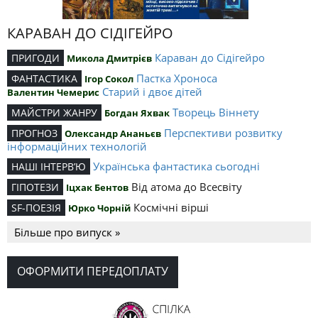
КАРАВАН ДО СІДІГЕЙРО
Караван до Сідігейро
ПРИГОДИ
Микола Дмитрієв
Пастка Хроноса
ФАНТАСТИКА
Ігор Сокол
Старий і двоє дітей
Валентин Чемерис
Творець Віннету
МАЙСТРИ ЖАНРУ
Богдан Яхвак
Перспективи розвитку
ПРОГНОЗ
Олександр Ананьєв
інформаційних технологій
Українська фантастика сьогодні
НАШІ ІНТЕРВ’Ю
Від атома до Всесвіту
ГІПОТЕЗИ
Іцхак Бентов
Космічні вірші
SF-ПОЕЗІЯ
Юрко Чорній
Більше про випуск »
ОФОРМИТИ ПЕРЕДОПЛАТУ