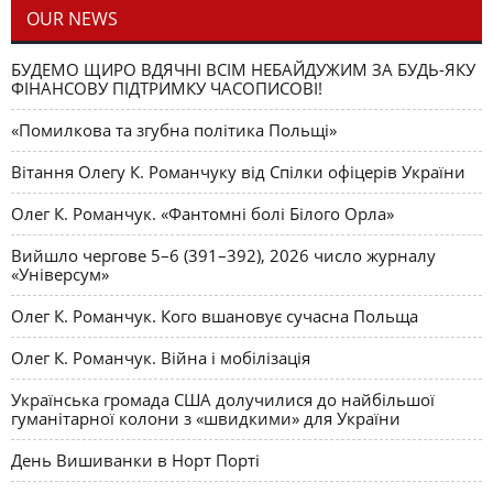
OUR NEWS
БУДЕМО ЩИРО ВДЯЧНІ ВСІМ НЕБАЙДУЖИМ ЗА БУДЬ-ЯКУ
ФІНАНСОВУ ПІДТРИМКУ ЧАСОПИСОВІ!
«Помилкова та згубна політика Польщі»
Вітання Олегу К. Романчуку від Спілки офіцерів України
Олег К. Романчук. «Фантомні болі Білого Орла»
Вийшло чергове 5–6 (391–392), 2026 число журналу
«Універсум»
Олег К. Романчук. Кого вшановує сучасна Польща
Олег К. Романчук. Війна і мобілізація
Українська громада США долучилися до найбільшої
гуманітарної колони з «швидкими» для України
День Вишиванки в Норт Порті