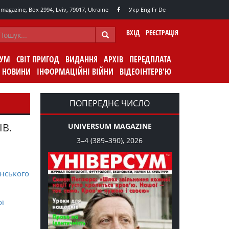
agazine, Box 2994, Lviv, 79017, Ukraine
Укр
Eng
Fr
De
ВХІД
РЕЄСТРАЦІЯ
СУМ
СВІТ ПРИГОД
ВИДАННЯ
АРХІВ
ПЕРЕДПЛАТА
НОВИНИ
ІНФОРМАЦІЙНІ ВІЙНИ
ВІДЕОІНТЕРВ'Ю
ПОПЕРЕДНЄ ЧИСЛО
ІВ.
UNIVERSUM MAGAZINE
3–4 (389–390), 2026
нського
ої