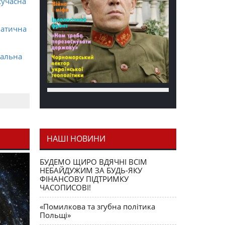
сучасна
матична
ральна
НАШІ НОВИНИ
я як
БУДЕМО ЩИРО ВДЯЧНІ ВСІМ
НЕБАЙДУЖИМ ЗА БУДЬ-ЯКУ
ФІНАНСОВУ ПІДТРИМКУ
ЧАСОПИСОВІ!
«Помилкова та згубна політика
Польщі»