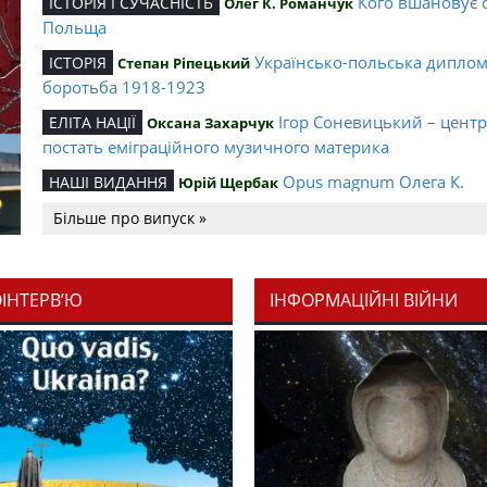
Кого вшановує 
ІСТОРІЯ І СУЧАСНІСТЬ
Олег К. Романчук
Польща
Українсько-польська дипло
ІСТОРІЯ
Степан Ріпецький
боротьба 1918-1923
Ігор Соневицький – цент
ЕЛІТА НАЦІЇ
Оксана Захарчук
постать еміграційного музичного материка
Opus magnum Олега К.
НАШІ ВИДАННЯ
Юрій Щербак
Романчука
Більше про випуск »
Аналітичний центр Олега К.
РЕЦЕНЗІЇ
Петро Іванишин
Романчука
ОІНТЕРВ’Ю
ІНФОРМАЦІЙНІ ВІЙНИ
Журавель і синиц
СЛОВО РЕДАКЦІЙНЕ
Олег К. Романчук
уособлення української політстратегії й тактики