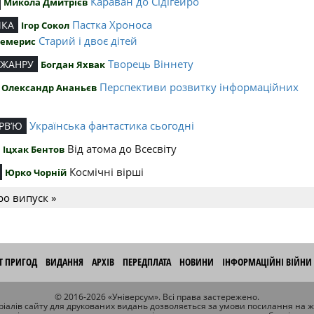
Караван до Сідігейро
Микола Дмитрієв
Пастка Хроноса
ИКА
Ігор Сокол
Старий і двоє дітей
Чемерис
Творець Віннету
 ЖАНРУ
Богдан Яхвак
Перспективи розвитку інформаційних
Олександр Ананьєв
й
Українська фантастика сьогодні
РВ’Ю
Від атома до Всесвіту
Іцхак Бентов
Космічні вірші
Юрко Чорній
ро випуск »
ІТ ПРИГОД
ВИДАННЯ
АРХІВ
ПЕРЕДПЛАТА
НОВИНИ
ІНФОРМАЦІЙНІ ВІЙНИ
© 2016-2026 «Універсум». Всі права застережено.
іалів сайту для друкованих видань дозволяється за умови посилання на 