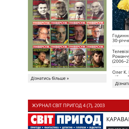
Годинни
30-річч
Телевіз
Романчу
(2006–2
Олег К.
війни. 
Дізнатись більше »
Дізнат
ЖУРНАЛ СВІТ ПРИГОД 4 (7), 2003
КАРАВА