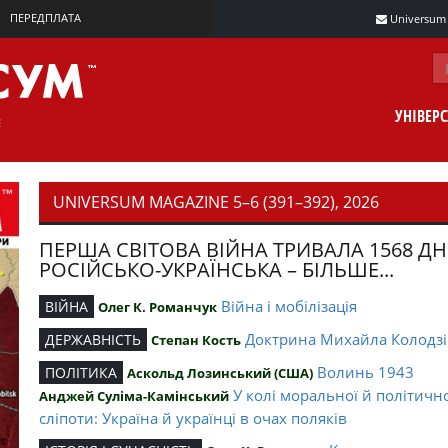
ПЕРЕДПЛАТА
Universum m
УНІВЕР
UNIVERSUM MAGAZINE 5–6 (391–392), 2026
ПЕРША СВІТОВА ВІЙНА ТРИВАЛА 1568 ДН
РОСІЙСЬКО-УКРАЇНСЬКА – БІЛЬШЕ...
Війна і мобілізація
ВІЙНА
Олег К. Романчук
Доктрина Михайла Колодзі
ДЕРЖАВНІСТЬ
Степан Кость
Волинь 1943
ПОЛІТИКА
Аскольд Лозинський (США)
У колі моральної й політичн
Анджей Суліма-Камінський
сліпоти: Україна й українці в очах поляків