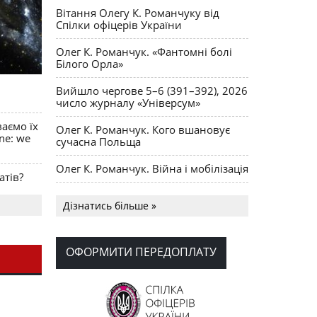
Вітання Олегу К. Романчуку від
Спілки офіцерів України
Олег К. Романчук. «Фантомні болі
Білого Орла»
Вийшло чергове 5–6 (391–392), 2026
число журналу «Універсум»
ваємо їх
Олег К. Романчук. Кого вшановує
ine: we
сучасна Польща
Олег К. Романчук. Війна і мобілізація
атів?
Українська громада США
Дізнатись більше »
долучилися до найбільшої
гуманітарної колони з «швидкими»
для України
ОФОРМИТИ ПЕРЕДОПЛАТУ
День Вишиванки в Норт Порті
OPUS MAGNUM Олега К. Романчука