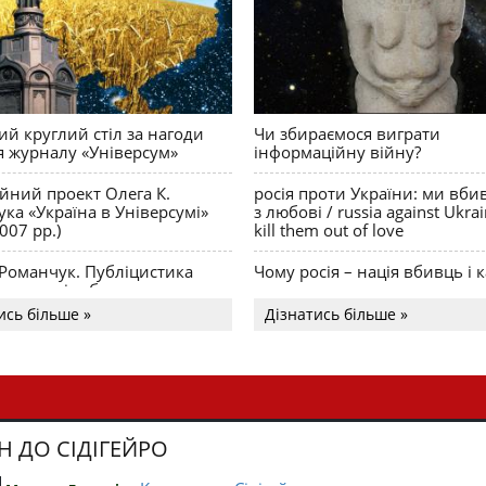
й круглий стіл за нагоди
Чи збираємося виграти
я журналу «Універсум»
інформаційну війну?
ійний проект Олега К.
росія проти України: ми вби
ка «Україна в Універсумі»
з любові / russia against Ukra
007 рр.)
kill them out of love
 Романчук. Публіцистика
Чому росія – нація вбивць і к
Акценти і табу
ись більше »
Дізнатись більше »
Н ДО СІДІГЕЙРО