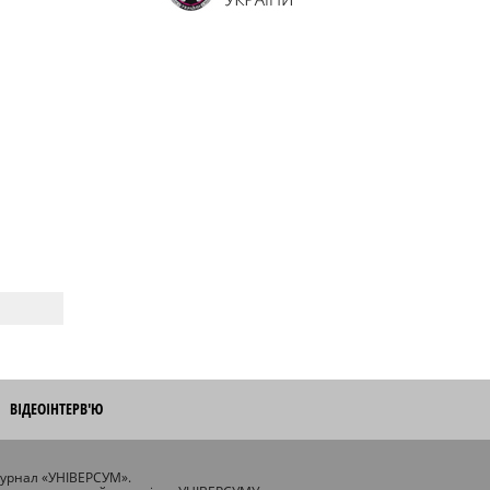
ВІДЕОІНТЕРВ'Ю
журнал «УНІВЕРСУМ».