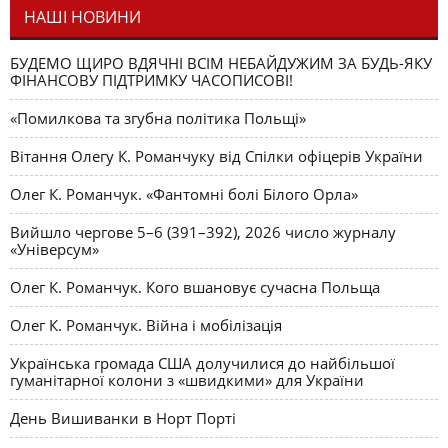
НАШІ НОВИНИ
БУДЕМО ЩИРО ВДЯЧНІ ВСІМ НЕБАЙДУЖИМ ЗА БУДЬ-ЯКУ
ФІНАНСОВУ ПІДТРИМКУ ЧАСОПИСОВІ!
«Помилкова та згубна політика Польщі»
Вітання Олегу К. Романчуку від Спілки офіцерів України
Олег К. Романчук. «Фантомні болі Білого Орла»
Вийшло чергове 5–6 (391–392), 2026 число журналу
«Універсум»
Олег К. Романчук. Кого вшановує сучасна Польща
Олег К. Романчук. Війна і мобілізація
Українська громада США долучилися до найбільшої
гуманітарної колони з «швидкими» для України
День Вишиванки в Норт Порті