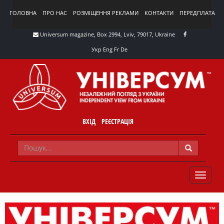
ГОЛОВНА
ПРО НАС
РОЗМІЩЕННЯ РЕКЛАМИ
КОНТАКТИ
ПЕРЕДПЛАТА
Universum magazine, Box 2994, Lviv, 79017, Ukraine
Укр
Eng
Fr
De
ВХІД
РЕЄСТРАЦІЯ
TOGGLE
NAVIG