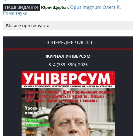
Opus magnum Олега К.
НАШІ ВИДАННЯ
Юрій Щербак
Романчука
Аналітичний центр Олега К.
РЕЦЕНЗІЇ
Петро Іванишин
Більше про випуск »
Романчука
Журавель і синиця
СЛОВО РЕДАКЦІЙНЕ
Олег К. Романчук
як уособлення української політстратегії й тактики
ПОПЕРЕДНЄ ЧИСЛО
ЖУРНАЛ УНІВЕРСУМ
3–4 (389–390), 2026