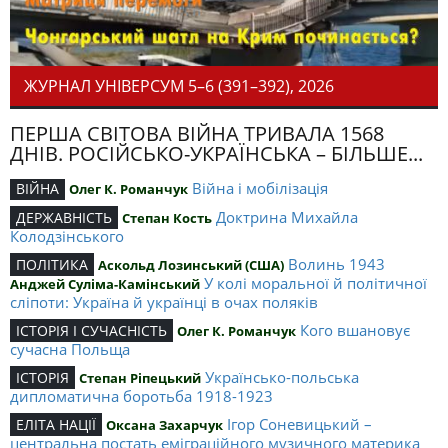
ЖУРНАЛ УНІВЕРСУМ 5–6 (391–392), 2026
ПЕРША СВІТОВА ВІЙНА ТРИВАЛА 1568
ДНІВ. РОСІЙСЬКО-УКРАЇНСЬКА – БІЛЬШЕ...
Війна і мобілізація
ВІЙНА
Олег К. Романчук
Доктрина Михайла
ДЕРЖАВНІСТЬ
Степан Кость
Колодзінського
Волинь 1943
ПОЛІТИКА
Аскольд Лозинський (США)
У колі моральної й політичної
Анджей Суліма-Камінський
сліпоти: Україна й українці в очах поляків
Кого вшановує
ІСТОРІЯ І СУЧАСНІСТЬ
Олег К. Романчук
сучасна Польща
Українсько-польська
ІСТОРІЯ
Степан Ріпецький
дипломатична боротьба 1918-1923
Ігор Соневицький –
ЕЛІТА НАЦІЇ
Оксана Захарчук
центральна постать еміграційного музичного материка