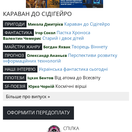
КАРАВАН ДО СІДІГЕЙРО
Караван до Сідігейро
ПРИГОДИ
Микола Дмитрієв
Пастка Хроноса
ФАНТАСТИКА
Ігор Сокол
Старий і двоє дітей
Валентин Чемерис
Творець Віннету
МАЙСТРИ ЖАНРУ
Богдан Яхвак
Перспективи розвитку
ПРОГНОЗ
Олександр Ананьєв
інформаційних технологій
Українська фантастика сьогодні
НАШІ ІНТЕРВ’Ю
Від атома до Всесвіту
ГІПОТЕЗИ
Іцхак Бентов
Космічні вірші
SF-ПОЕЗІЯ
Юрко Чорній
Більше про випуск »
ОФОРМИТИ ПЕРЕДОПЛАТУ