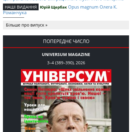
Opus magnum Олега К.
НАШІ ВИДАННЯ
Юрій Щербак
Романчука
Аналітичний центр Олега К.
РЕЦЕНЗІЇ
Петро Іванишин
Більше про випуск »
Романчука
Журавель і синиця як
Editorial
Oleh K. Romanchuk
уособлення української політстратегії й тактики
ПОПЕРЕДНЄ ЧИСЛО
UNIVERSUM MAGAZINE
3–4 (389–390), 2026