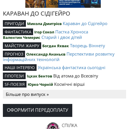
КАРАВАН ДО СІДІГЕЙРО
Караван до Сідігейро
ПРИГОДИ
Микола Дмитрієв
Пастка Хроноса
ФАНТАСТИКА
Ігор Сокол
Старий і двоє дітей
Валентин Чемерис
Творець Віннету
МАЙСТРИ ЖАНРУ
Богдан Яхвак
Перспективи розвитку
ПРОГНОЗ
Олександр Ананьєв
інформаційних технологій
Українська фантастика сьогодні
НАШІ ІНТЕРВ’Ю
Від атома до Всесвіту
ГІПОТЕЗИ
Іцхак Бентов
Космічні вірші
SF-ПОЕЗІЯ
Юрко Чорній
Більше про випуск »
ОФОРМИТИ ПЕРЕДОПЛАТУ