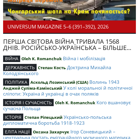
UNIVERSUM MAGAZINE 5–6 (391–392), 2026
ПЕРША СВІТОВА ВІЙНА ТРИВАЛА 1568
ДНІВ. РОСІЙСЬКО-УКРАЇНСЬКА – БІЛЬШЕ...
Війна і мобілізація
ВІЙНА
Oleh K. Romanchuk
Доктрина Михайла
ДЕРЖАВНІСТЬ
Степан Кость
Колодзінського
Волинь 1943
ПОЛІТИКА
Аскольд Лозинський (США)
У колі моральної й політичної
Анджей Суліма-Камінський
сліпоти: Україна й українці в очах поляків
Кого вшановує
ІСТОРІЯ І СУЧАСНІСТЬ
Oleh K. Romanchuk
сучасна Польща
Українсько-польська
ІСТОРІЯ
Степан Ріпецький
дипломатична боротьба 1918-1923
Ігор Соневицький –
ЕЛІТА НАЦІЇ
Оксана Захарчук
центральна постать еміграційного музичного материка