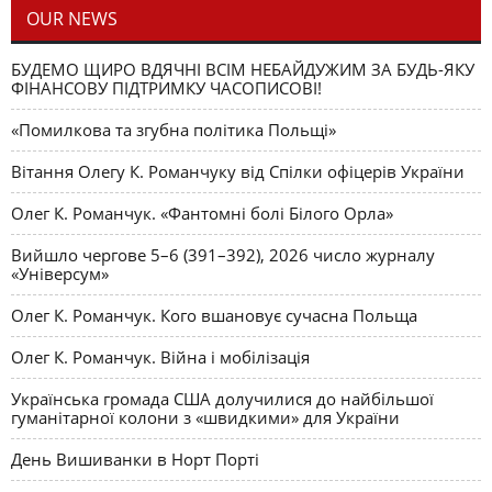
OUR NEWS
БУДЕМО ЩИРО ВДЯЧНІ ВСІМ НЕБАЙДУЖИМ ЗА БУДЬ-ЯКУ
ФІНАНСОВУ ПІДТРИМКУ ЧАСОПИСОВІ!
«Помилкова та згубна політика Польщі»
Вітання Олегу К. Романчуку від Спілки офіцерів України
Олег К. Романчук. «Фантомні болі Білого Орла»
Вийшло чергове 5–6 (391–392), 2026 число журналу
«Універсум»
Олег К. Романчук. Кого вшановує сучасна Польща
Олег К. Романчук. Війна і мобілізація
Українська громада США долучилися до найбільшої
гуманітарної колони з «швидкими» для України
День Вишиванки в Норт Порті