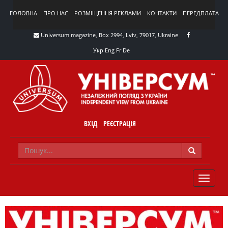
ГОЛОВНА
ПРО НАС
РОЗМІЩЕННЯ РЕКЛАМИ
КОНТАКТИ
ПЕРЕДПЛАТА
Universum magazine, Box 2994, Lviv, 79017, Ukraine
Укр
Eng
Fr
De
ВХІД
РЕЄСТРАЦІЯ
TOGGLE
NAVIG