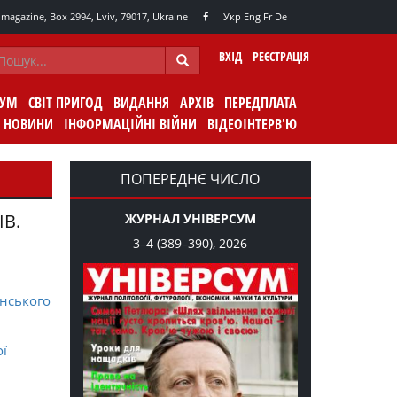
agazine, Box 2994, Lviv, 79017, Ukraine
Укр
Eng
Fr
De
ВХІД
РЕЄСТРАЦІЯ
СУМ
СВІТ ПРИГОД
ВИДАННЯ
АРХІВ
ПЕРЕДПЛАТА
НОВИНИ
ІНФОРМАЦІЙНІ ВІЙНИ
ВІДЕОІНТЕРВ'Ю
ПОПЕРЕДНЄ ЧИСЛО
ІВ.
ЖУРНАЛ УНІВЕРСУМ
3–4 (389–390), 2026
нського
ої