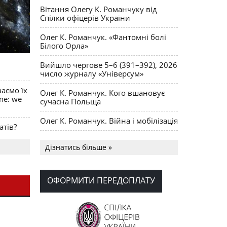
Вітання Олегу К. Романчуку від
Спілки офіцерів України
Олег К. Романчук. «Фантомні болі
Білого Орла»
Вийшло чергове 5–6 (391–392), 2026
число журналу «Універсум»
ваємо їх
Олег К. Романчук. Кого вшановує
ine: we
сучасна Польща
Олег К. Романчук. Війна і мобілізація
атів?
Українська громада США
Дізнатись більше »
долучилися до найбільшої
гуманітарної колони з «швидкими»
для України
ОФОРМИТИ ПЕРЕДОПЛАТУ
День Вишиванки в Норт Порті
OPUS MAGNUM Олега К. Романчука