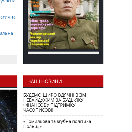
сучасна
матична
ральна
НАШІ НОВИНИ
я як
БУДЕМО ЩИРО ВДЯЧНІ ВСІМ
НЕБАЙДУЖИМ ЗА БУДЬ-ЯКУ
ФІНАНСОВУ ПІДТРИМКУ
ЧАСОПИСОВІ!
«Помилкова та згубна політика
Польщі»