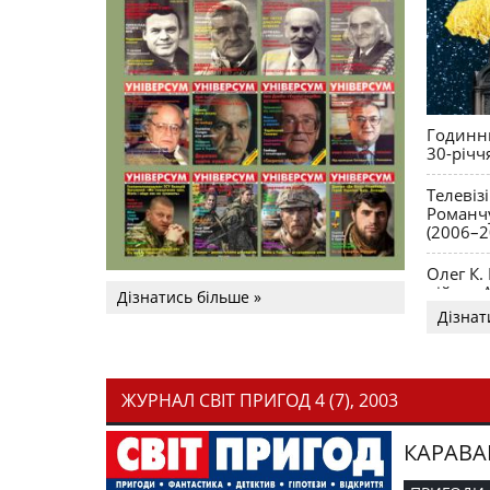
Годинни
30-річч
Телевіз
Романчу
(2006–2
Олег К.
війни. 
Дізнатись більше »
Дізнат
ЖУРНАЛ СВІТ ПРИГОД 4 (7), 2003
КАРАВА