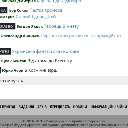
Караван до Сідігейро
Микола Дмитрієв
Пастка Хроноса
ИКА
Ігор Сокол
Старий і двоє дітей
Чемерис
Творець Віннету
 ЖАНРУ
Богдан Яхвак
Перспективи розвитку інформаційних
Олександр Ананьєв
й
Українська фантастика сьогодні
РВ’Ю
Від атома до Всесвіту
Іцхак Бентов
Космічні вірші
Юрко Чорній
ро випуск »
ІТ ПРИГОД
ВИДАННЯ
АРХІВ
ПЕРЕДПЛАТА
НОВИНИ
ІНФОРМАЦІЙНІ ВІЙНИ
© 2016-2026 «Універсум». Всі права застережено.
іалів сайту для друкованих видань дозволяється за умови посилання на 