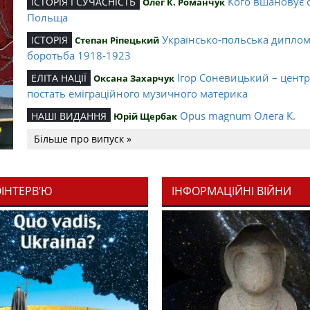
Кого вшановує 
ІСТОРІЯ І СУЧАСНІСТЬ
Олег К. Романчук
Польща
Українсько-польська дипло
ІСТОРІЯ
Степан Ріпецький
боротьба 1918-1923
Ігор Соневицький – цент
ЕЛІТА НАЦІЇ
Оксана Захарчук
постать еміграційного музичного материка
Opus magnum Олега К.
НАШІ ВИДАННЯ
Юрій Щербак
Романчука
Більше про випуск »
Аналітичний центр Олега К.
РЕЦЕНЗІЇ
Петро Іванишин
Романчука
ОІНТЕРВ’Ю
ІНФОРМАЦІЙНІ ВІЙНИ
Журавель і синиц
СЛОВО РЕДАКЦІЙНЕ
Олег К. Романчук
уособлення української політстратегії й тактики