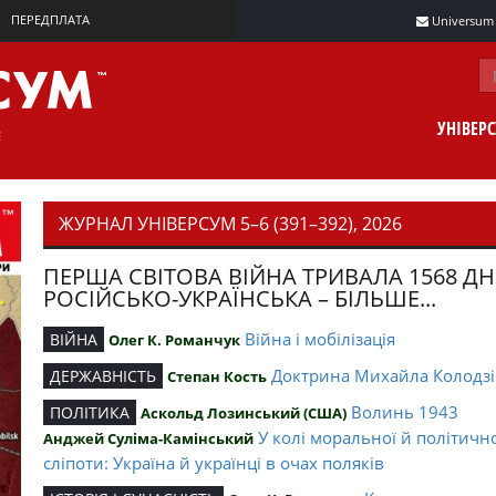
ПЕРЕДПЛАТА
Universum m
УНІВЕР
ЖУРНАЛ УНІВЕРСУМ 5–6 (391–392), 2026
ПЕРША СВІТОВА ВІЙНА ТРИВАЛА 1568 ДН
РОСІЙСЬКО-УКРАЇНСЬКА – БІЛЬШЕ...
Війна і мобілізація
ВІЙНА
Олег К. Романчук
Доктрина Михайла Колодзі
ДЕРЖАВНІСТЬ
Степан Кость
Волинь 1943
ПОЛІТИКА
Аскольд Лозинський (США)
У колі моральної й політичн
Анджей Суліма-Камінський
сліпоти: Україна й українці в очах поляків