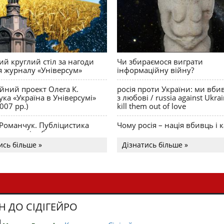
й круглий стіл за нагоди
Чи збираємося виграти
я журналу «Універсум»
інформаційну війну?
ійний проект Олега К.
росія проти України: ми вби
ка «Україна в Універсумі»
з любові / russia against Ukra
007 рр.)
kill them out of love
 Романчук. Публіцистика
Чому росія – нація вбивць і к
Акценти і табу
ись більше »
Дізнатись більше »
Н ДО СІДІГЕЙРО