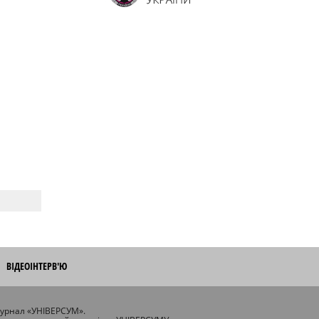
ВІДЕОІНТЕРВ'Ю
журнал «УНІВЕРСУМ».