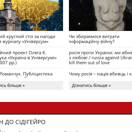
й круглий стіл за нагоди
Чи збираємося виграти
я журналу «Універсум»
інформаційну війну?
ійний проект Олега К.
росія проти України: ми вби
ка «Україна в Універсумі»
з любові / russia against Ukra
007 рр.)
kill them out of love
 Романчук. Публіцистика
Чому росія – нація вбивць і к
Акценти і табу
ись більше »
Дізнатись більше »
Н ДО СІДІГЕЙРО