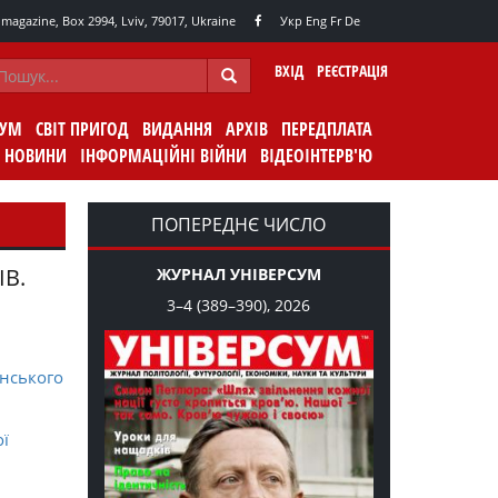
agazine, Box 2994, Lviv, 79017, Ukraine
Укр
Eng
Fr
De
ВХІД
РЕЄСТРАЦІЯ
СУМ
СВІТ ПРИГОД
ВИДАННЯ
АРХІВ
ПЕРЕДПЛАТА
НОВИНИ
ІНФОРМАЦІЙНІ ВІЙНИ
ВІДЕОІНТЕРВ'Ю
ПОПЕРЕДНЄ ЧИСЛО
ІВ.
ЖУРНАЛ УНІВЕРСУМ
3–4 (389–390), 2026
нського
ої