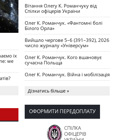
Вітання Олегу К. Романчуку від
Спілки офіцерів України
Олег К. Романчук. «Фантомні болі
Білого Орла»
Вийшло чергове 5–6 (391–392), 2026
число журналу «Універсум»
ваємо їх
Олег К. Романчук. Кого вшановує
ine: we
сучасна Польща
Олег К. Романчук. Війна і мобілізація
атів?
Українська громада США
Дізнатись більше »
долучилися до найбільшої
гуманітарної колони з «швидкими»
для України
ОФОРМИТИ ПЕРЕДОПЛАТУ
День Вишиванки в Норт Порті
OPUS MAGNUM Олега К. Романчука