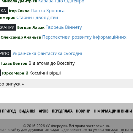
Караван до Сідігейро
Микола Дмитрієв
Пастка Хроноса
ИКА
Ігор Сокол
Старий і двоє дітей
Чемерис
Творець Віннету
 ЖАНРУ
Богдан Яхвак
Перспективи розвитку інформаційних
Олександр Ананьєв
й
Українська фантастика сьогодні
РВ’Ю
Від атома до Всесвіту
Іцхак Бентов
Космічні вірші
Юрко Чорній
ро випуск »
ІТ ПРИГОД
ВИДАННЯ
АРХІВ
ПЕРЕДПЛАТА
НОВИНИ
ІНФОРМАЦІЙНІ ВІЙНИ
© 2016-2026 «Універсум». Всі права застережено.
іалів сайту для друкованих видань дозволяється за умови посилання на 