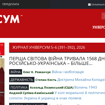
ПЕРЕДПЛАТА
Universum m
УНІВЕР
ЖУРНАЛ УНІВЕРСУМ 5–6 (391–392), 2026
ПЕРША СВІТОВА ВІЙНА ТРИВАЛА 1568 ДН
РОСІЙСЬКО-УКРАЇНСЬКА – БІЛЬШЕ...
Війна і мобілізація
ВІЙНА
Олег К. Романчук
Доктрина Михайла Колодзі
ДЕРЖАВНІСТЬ
Степан Кость
Волинь 1943
ПОЛІТИКА
Аскольд Лозинський (США)
У колі моральної й політичн
Анджей Суліма-Камінський
сліпоти: Україна й українці в очах поляків