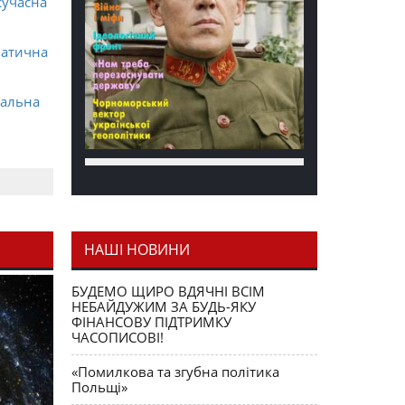
сучасна
матична
ральна
НАШІ НОВИНИ
я як
БУДЕМО ЩИРО ВДЯЧНІ ВСІМ
НЕБАЙДУЖИМ ЗА БУДЬ-ЯКУ
ФІНАНСОВУ ПІДТРИМКУ
ЧАСОПИСОВІ!
«Помилкова та згубна політика
Польщі»