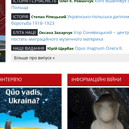
Кого вшановує 
ІСТОРІЯ І СУЧАСНІСТЬ
Олег К. Романчук
Польща
Українсько-польська дипло
ІСТОРІЯ
Степан Ріпецький
боротьба 1918-1923
Ігор Соневицький – цент
ЕЛІТА НАЦІЇ
Оксана Захарчук
постать еміграційного музичного материка
Opus magnum Олега К.
НАШІ ВИДАННЯ
Юрій Щербак
Романчука
Більше про випуск »
Аналітичний центр Олега К.
РЕЦЕНЗІЇ
Петро Іванишин
Романчука
ОІНТЕРВ’Ю
ІНФОРМАЦІЙНІ ВІЙНИ
Журавель і синиц
СЛОВО РЕДАКЦІЙНЕ
Олег К. Романчук
уособлення української політстратегії й тактики