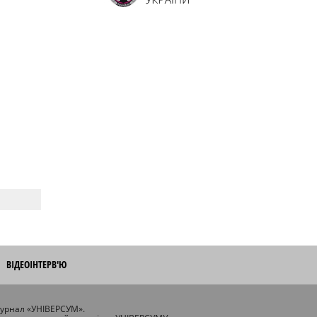
ВІДЕОІНТЕРВ'Ю
журнал «УНІВЕРСУМ».