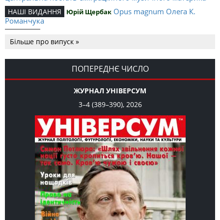
Opus magnum Олега К.
НАШІ ВИДАННЯ
Юрій Щербак
Романчука
Аналітичний центр Олега К.
РЕЦЕНЗІЇ
Петро Іванишин
Більше про випуск »
Романчука
Журавель і синиця
СЛОВО РЕДАКЦІЙНЕ
Олег К. Романчук
як уособлення української політстратегії й тактики
ПОПЕРЕДНЄ ЧИСЛО
ЖУРНАЛ УНІВЕРСУМ
3–4 (389–390), 2026