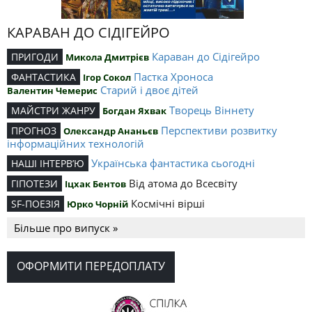
КАРАВАН ДО СІДІГЕЙРО
Караван до Сідігейро
ПРИГОДИ
Микола Дмитрієв
Пастка Хроноса
ФАНТАСТИКА
Ігор Сокол
Старий і двоє дітей
Валентин Чемерис
Творець Віннету
МАЙСТРИ ЖАНРУ
Богдан Яхвак
Перспективи розвитку
ПРОГНОЗ
Олександр Ананьєв
інформаційних технологій
Українська фантастика сьогодні
НАШІ ІНТЕРВ’Ю
Від атома до Всесвіту
ГІПОТЕЗИ
Іцхак Бентов
Космічні вірші
SF-ПОЕЗІЯ
Юрко Чорній
Більше про випуск »
ОФОРМИТИ ПЕРЕДОПЛАТУ