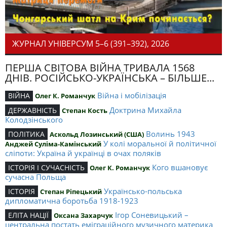
ЖУРНАЛ УНІВЕРСУМ 5–6 (391–392), 2026
ПЕРША СВІТОВА ВІЙНА ТРИВАЛА 1568
ДНІВ. РОСІЙСЬКО-УКРАЇНСЬКА – БІЛЬШЕ...
Війна і мобілізація
ВІЙНА
Олег К. Романчук
Доктрина Михайла
ДЕРЖАВНІСТЬ
Степан Кость
Колодзінського
Волинь 1943
ПОЛІТИКА
Аскольд Лозинський (США)
У колі моральної й політичної
Анджей Суліма-Камінський
сліпоти: Україна й українці в очах поляків
Кого вшановує
ІСТОРІЯ І СУЧАСНІСТЬ
Олег К. Романчук
сучасна Польща
Українсько-польська
ІСТОРІЯ
Степан Ріпецький
дипломатична боротьба 1918-1923
Ігор Соневицький –
ЕЛІТА НАЦІЇ
Оксана Захарчук
центральна постать еміграційного музичного материка