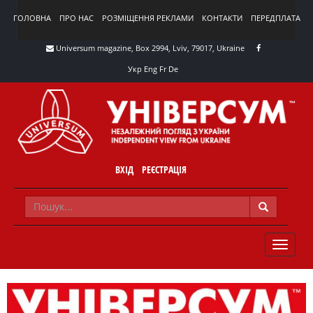
ГОЛОВНА
ПРО НАС
РОЗМІЩЕННЯ РЕКЛАМИ
КОНТАКТИ
ПЕРЕДПЛАТА
Universum magazine, Box 2994, Lviv, 79017, Ukraine
Укр
Eng
Fr
De
ВХІД
РЕЄСТРАЦІЯ
TOGGLE
NAVIG