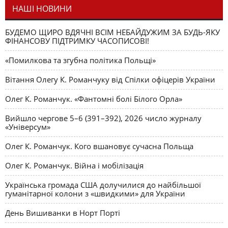
НАШІ НОВИНИ
БУДЕМО ЩИРО ВДЯЧНІ ВСІМ НЕБАЙДУЖИМ ЗА БУДЬ-ЯКУ
ФІНАНСОВУ ПІДТРИМКУ ЧАСОПИСОВІ!
«Помилкова та згубна політика Польщі»
Вітання Олегу К. Романчуку від Спілки офіцерів України
Олег К. Романчук. «Фантомні болі Білого Орла»
Вийшло чергове 5–6 (391–392), 2026 число журналу
«Універсум»
Олег К. Романчук. Кого вшановує сучасна Польща
Олег К. Романчук. Війна і мобілізація
Українська громада США долучилися до найбільшої
гуманітарної колони з «швидкими» для України
День Вишиванки в Норт Порті