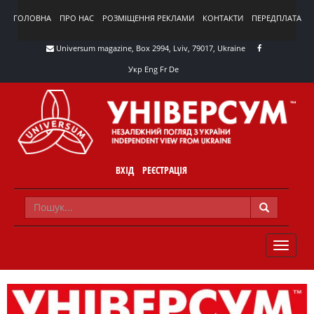
ГОЛОВНА
ПРО НАС
РОЗМІЩЕННЯ РЕКЛАМИ
КОНТАКТИ
ПЕРЕДПЛАТА
Universum magazine, Box 2994, Lviv, 79017, Ukraine
Укр
Eng
Fr
De
ВХІД
РЕЄСТРАЦІЯ
TOGGLE
NAVIG