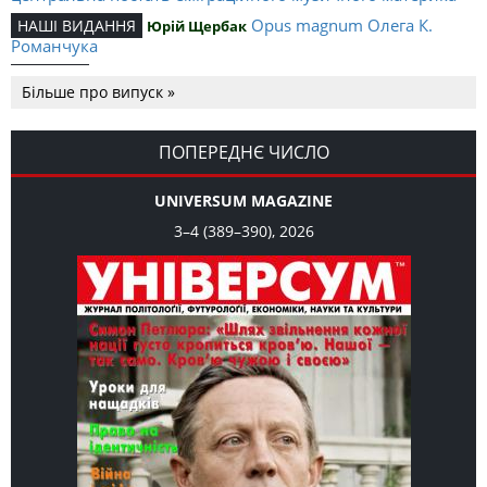
Opus magnum Олега К.
НАШІ ВИДАННЯ
Юрій Щербак
Романчука
Аналітичний центр Олега К.
РЕЦЕНЗІЇ
Петро Іванишин
Більше про випуск »
Романчука
Журавель і синиця як
Editorial
Oleh K. Romanchuk
уособлення української політстратегії й тактики
ПОПЕРЕДНЄ ЧИСЛО
UNIVERSUM MAGAZINE
3–4 (389–390), 2026