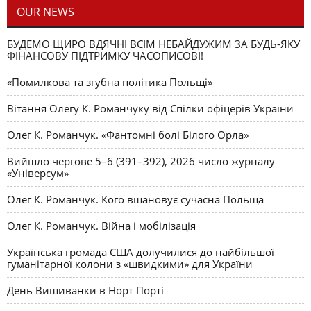
OUR NEWS
БУДЕМО ЩИРО ВДЯЧНІ ВСІМ НЕБАЙДУЖИМ ЗА БУДЬ-ЯКУ
ФІНАНСОВУ ПІДТРИМКУ ЧАСОПИСОВІ!
«Помилкова та згубна політика Польщі»
Вітання Олегу К. Романчуку від Спілки офіцерів України
Олег К. Романчук. «Фантомні болі Білого Орла»
Вийшло чергове 5–6 (391–392), 2026 число журналу
«Універсум»
Олег К. Романчук. Кого вшановує сучасна Польща
Олег К. Романчук. Війна і мобілізація
Українська громада США долучилися до найбільшої
гуманітарної колони з «швидкими» для України
День Вишиванки в Норт Порті