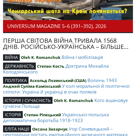
UNIVERSUM MAGAZINE 5–6 (391–392), 2026
ПЕРША СВІТОВА ВІЙНА ТРИВАЛА 1568
ДНІВ. РОСІЙСЬКО-УКРАЇНСЬКА – БІЛЬШЕ...
Війна і мобілізація
ВІЙНА
Oleh K. Romanchuk
Доктрина Михайла
ДЕРЖАВНІСТЬ
Степан Кость
Колодзінського
Волинь 1943
ПОЛІТИКА
Аскольд Лозинський (США)
У колі моральної й політичної
Анджей Суліма-Камінський
сліпоти: Україна й українці в очах поляків
Кого вшановує
ІСТОРІЯ І СУЧАСНІСТЬ
Oleh K. Romanchuk
сучасна Польща
Українсько-польська
ІСТОРІЯ
Степан Ріпецький
дипломатична боротьба 1918-1923
Ігор Соневицький –
ЕЛІТА НАЦІЇ
Оксана Захарчук
центральна постать еміграційного музичного материка