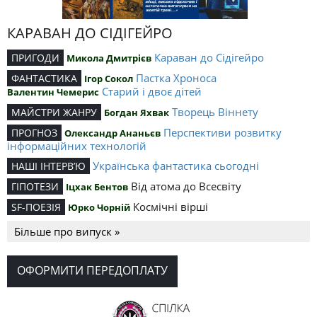
КАРАВАН ДО СІДІГЕЙРО
Караван до Сідігейро
ПРИГОДИ
Микола Дмитрієв
Пастка Хроноса
ФАНТАСТИКА
Ігор Сокол
Старий і двоє дітей
Валентин Чемерис
Творець Віннету
МАЙСТРИ ЖАНРУ
Богдан Яхвак
Перспективи розвитку
ПРОГНОЗ
Олександр Ананьєв
інформаційних технологій
Українська фантастика сьогодні
НАШІ ІНТЕРВ’Ю
Від атома до Всесвіту
ГІПОТЕЗИ
Іцхак Бентов
Космічні вірші
SF-ПОЕЗІЯ
Юрко Чорній
Більше про випуск »
ОФОРМИТИ ПЕРЕДОПЛАТУ