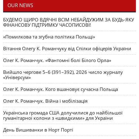
OUR NEWS
БУДЕМО ЩИРО ВДЯЧНІ ВСІМ НЕБАЙДУЖИМ ЗА БУДЬ-ЯКУ
ФІНАНСОВУ ПІДТРИМКУ ЧАСОПИСОВІ!
«Помилкова та згубна політика Польщі»
Вітання Олегу К. Романчуку від Спілки офіцерів України
Олег К. Романчук. «Фантомні болі Білого Орла»
Вийшло чергове 5–6 (391–392), 2026 число журналу
«Універсум»
Олег К. Романчук. Кого вшановує сучасна Польща
Олег К. Романчук. Війна і мобілізація
Українська громада США долучилися до найбільшої
гуманітарної колони з «швидкими» для України
День Вишиванки в Норт Порті