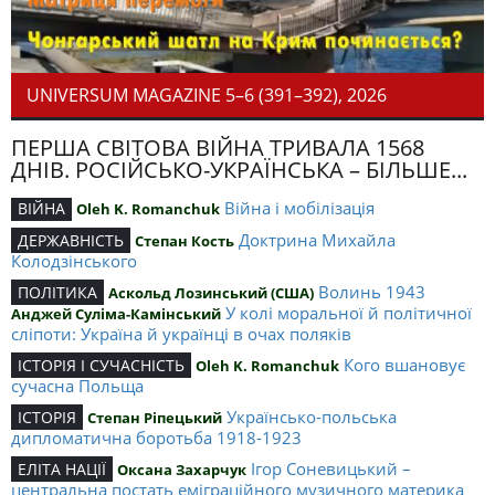
UNIVERSUM MAGAZINE 5–6 (391–392), 2026
ПЕРША СВІТОВА ВІЙНА ТРИВАЛА 1568
ДНІВ. РОСІЙСЬКО-УКРАЇНСЬКА – БІЛЬШЕ...
Війна і мобілізація
ВІЙНА
Oleh K. Romanchuk
Доктрина Михайла
ДЕРЖАВНІСТЬ
Степан Кость
Колодзінського
Волинь 1943
ПОЛІТИКА
Аскольд Лозинський (США)
У колі моральної й політичної
Анджей Суліма-Камінський
сліпоти: Україна й українці в очах поляків
Кого вшановує
ІСТОРІЯ І СУЧАСНІСТЬ
Oleh K. Romanchuk
сучасна Польща
Українсько-польська
ІСТОРІЯ
Степан Ріпецький
дипломатична боротьба 1918-1923
Ігор Соневицький –
ЕЛІТА НАЦІЇ
Оксана Захарчук
центральна постать еміграційного музичного материка