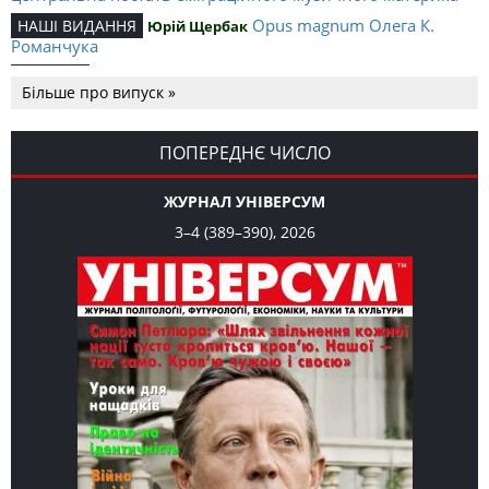
Opus magnum Олега К.
НАШІ ВИДАННЯ
Юрій Щербак
Романчука
Аналітичний центр Олега К.
РЕЦЕНЗІЇ
Петро Іванишин
Більше про випуск »
Романчука
Журавель і синиця
СЛОВО РЕДАКЦІЙНЕ
Олег К. Романчук
як уособлення української політстратегії й тактики
ПОПЕРЕДНЄ ЧИСЛО
ЖУРНАЛ УНІВЕРСУМ
3–4 (389–390), 2026