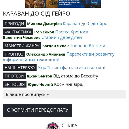
КАРАВАН ДО СІДІГЕЙРО
Караван до Сідігейро
ПРИГОДИ
Микола Дмитрієв
Пастка Хроноса
ФАНТАСТИКА
Ігор Сокол
Старий і двоє дітей
Валентин Чемерис
Творець Віннету
МАЙСТРИ ЖАНРУ
Богдан Яхвак
Перспективи розвитку
ПРОГНОЗ
Олександр Ананьєв
інформаційних технологій
Українська фантастика сьогодні
НАШІ ІНТЕРВ’Ю
Від атома до Всесвіту
ГІПОТЕЗИ
Іцхак Бентов
Космічні вірші
SF-ПОЕЗІЯ
Юрко Чорній
Більше про випуск »
ОФОРМИТИ ПЕРЕДОПЛАТУ