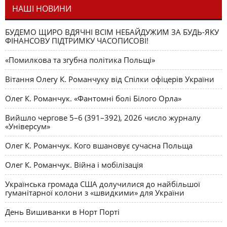
НАШІ НОВИНИ
БУДЕМО ЩИРО ВДЯЧНІ ВСІМ НЕБАЙДУЖИМ ЗА БУДЬ-ЯКУ
ФІНАНСОВУ ПІДТРИМКУ ЧАСОПИСОВІ!
«Помилкова та згубна політика Польщі»
Вітання Олегу К. Романчуку від Спілки офіцерів України
Олег К. Романчук. «Фантомні болі Білого Орла»
Вийшло чергове 5–6 (391–392), 2026 число журналу
«Універсум»
Олег К. Романчук. Кого вшановує сучасна Польща
Олег К. Романчук. Війна і мобілізація
Українська громада США долучилися до найбільшої
гуманітарної колони з «швидкими» для України
День Вишиванки в Норт Порті