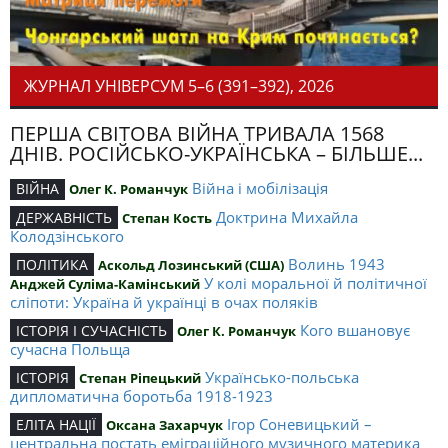
ЖУРНАЛ УНІВЕРСУМ 5–6 (391–392), 2026
ПЕРША СВІТОВА ВІЙНА ТРИВАЛА 1568
ДНІВ. РОСІЙСЬКО-УКРАЇНСЬКА – БІЛЬШЕ...
Війна і мобілізація
ВІЙНА
Олег К. Романчук
Доктрина Михайла
ДЕРЖАВНІСТЬ
Степан Кость
Колодзінського
Волинь 1943
ПОЛІТИКА
Аскольд Лозинський (США)
У колі моральної й політичної
Анджей Суліма-Камінський
сліпоти: Україна й українці в очах поляків
Кого вшановує
ІСТОРІЯ І СУЧАСНІСТЬ
Олег К. Романчук
сучасна Польща
Українсько-польська
ІСТОРІЯ
Степан Ріпецький
дипломатична боротьба 1918-1923
Ігор Соневицький –
ЕЛІТА НАЦІЇ
Оксана Захарчук
центральна постать еміграційного музичного материка