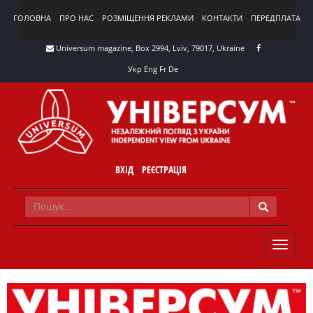
ГОЛОВНА
ПРО НАС
РОЗМІЩЕННЯ РЕКЛАМИ
КОНТАКТИ
ПЕРЕДПЛАТА
Universum magazine, Box 2994, Lviv, 79017, Ukraine
Укр
Eng
Fr
De
ВХІД
РЕЄСТРАЦІЯ
TOGGLE
NAVIG