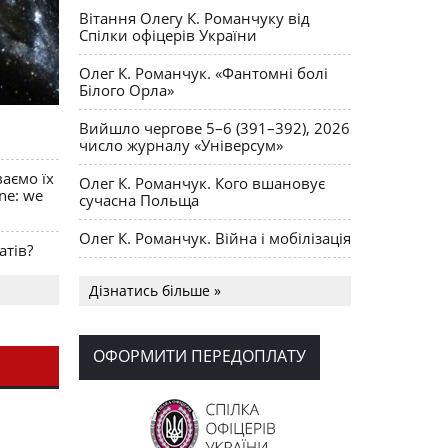
Вітання Олегу К. Романчуку від
Спілки офіцерів України
Олег К. Романчук. «Фантомні болі
Білого Орла»
Вийшло чергове 5–6 (391–392), 2026
число журналу «Універсум»
ваємо їх
Олег К. Романчук. Кого вшановує
ine: we
сучасна Польща
Олег К. Романчук. Війна і мобілізація
атів?
Українська громада США
Дізнатись більше »
долучилися до найбільшої
гуманітарної колони з «швидкими»
для України
ОФОРМИТИ ПЕРЕДОПЛАТУ
День Вишиванки в Норт Порті
OPUS MAGNUM Олега К. Романчука