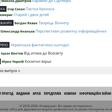
Караван до Сідігейро
Микола Дмитрієв
Пастка Хроноса
ИКА
Ігор Сокол
Старий і двоє дітей
Чемерис
Творець Віннету
 ЖАНРУ
Богдан Яхвак
Перспективи розвитку інформаційних
Олександр Ананьєв
й
Українська фантастика сьогодні
РВ’Ю
Від атома до Всесвіту
Іцхак Бентов
Космічні вірші
Юрко Чорній
ро випуск »
ІТ ПРИГОД
ВИДАННЯ
АРХІВ
ПЕРЕДПЛАТА
НОВИНИ
ІНФОРМАЦІЙНІ ВІЙНИ
© 2016-2026 «Універсум». Всі права застережено.
іалів сайту для друкованих видань дозволяється за умови посилання на 