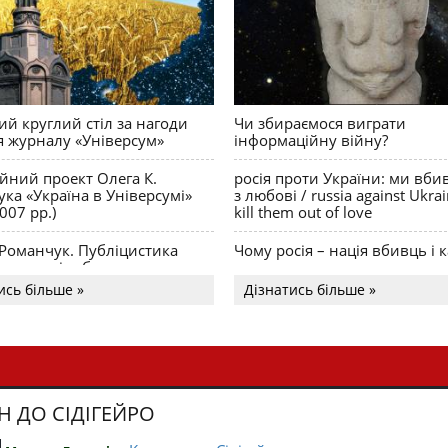
й круглий стіл за нагоди
Чи збираємося виграти
я журналу «Універсум»
інформаційну війну?
ійний проект Олега К.
росія проти України: ми вби
ка «Україна в Універсумі»
з любові / russia against Ukra
007 рр.)
kill them out of love
 Романчук. Публіцистика
Чому росія – нація вбивць і к
Акценти і табу
ись більше »
Дізнатись більше »
Н ДО СІДІГЕЙРО