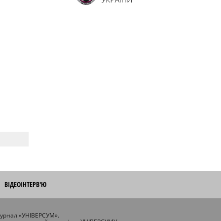
ВІДЕОІНТЕРВ'Ю
журнал «УНІВЕРСУМ».