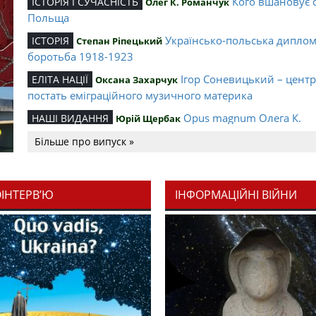
Кого вшановує 
ІСТОРІЯ І СУЧАСНІСТЬ
Олег К. Романчук
Польща
Українсько-польська дипло
ІСТОРІЯ
Степан Ріпецький
боротьба 1918-1923
Ігор Соневицький – цент
ЕЛІТА НАЦІЇ
Оксана Захарчук
постать еміграційного музичного материка
Opus magnum Олега К.
НАШІ ВИДАННЯ
Юрій Щербак
Романчука
Більше про випуск »
Аналітичний центр Олега К.
РЕЦЕНЗІЇ
Петро Іванишин
Романчука
ОІНТЕРВ’Ю
ІНФОРМАЦІЙНІ ВІЙНИ
Журавель і синиц
СЛОВО РЕДАКЦІЙНЕ
Олег К. Романчук
уособлення української політстратегії й тактики