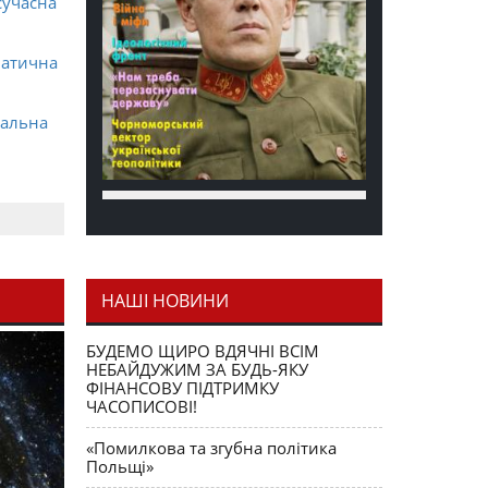
сучасна
матична
ральна
НАШІ НОВИНИ
я як
БУДЕМО ЩИРО ВДЯЧНІ ВСІМ
НЕБАЙДУЖИМ ЗА БУДЬ-ЯКУ
ФІНАНСОВУ ПІДТРИМКУ
ЧАСОПИСОВІ!
«Помилкова та згубна політика
Польщі»