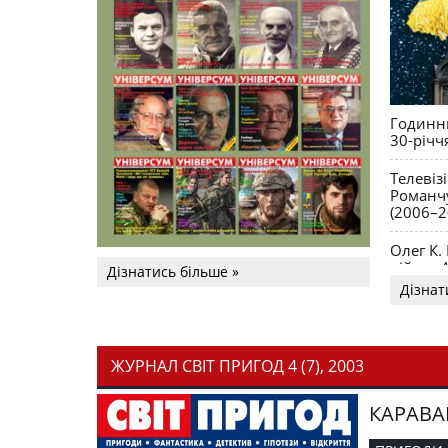
Годинни
30-річч
Телевіз
Романчу
(2006–2
Олег К.
війни. 
Дізнатись більше »
Дізнат
ЖУРНАЛ СВІТ ПРИГОД 4 (7), 2003
КАРАВА