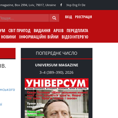
agazine, Box 2994, Lviv, 79017, Ukraine
Укр
Eng
Fr
De
ВХІД
РЕЄСТРАЦІЯ
СУМ
СВІТ ПРИГОД
ВИДАННЯ
АРХІВ
ПЕРЕДПЛАТА
НОВИНИ
ІНФОРМАЦІЙНІ ВІЙНИ
ВІДЕОІНТЕРВ'Ю
ПОПЕРЕДНЄ ЧИСЛО
ІВ.
UNIVERSUM MAGAZINE
3–4 (389–390), 2026
нського
ої