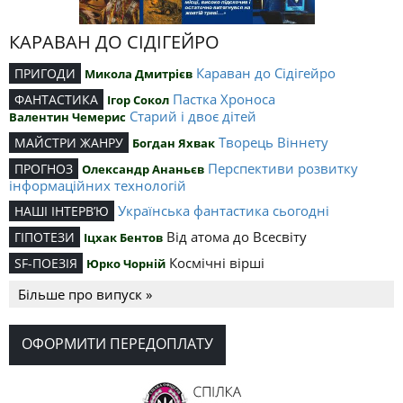
КАРАВАН ДО СІДІГЕЙРО
Караван до Сідігейро
ПРИГОДИ
Микола Дмитрієв
Пастка Хроноса
ФАНТАСТИКА
Ігор Сокол
Старий і двоє дітей
Валентин Чемерис
Творець Віннету
МАЙСТРИ ЖАНРУ
Богдан Яхвак
Перспективи розвитку
ПРОГНОЗ
Олександр Ананьєв
інформаційних технологій
Українська фантастика сьогодні
НАШІ ІНТЕРВ’Ю
Від атома до Всесвіту
ГІПОТЕЗИ
Іцхак Бентов
Космічні вірші
SF-ПОЕЗІЯ
Юрко Чорній
Більше про випуск »
ОФОРМИТИ ПЕРЕДОПЛАТУ