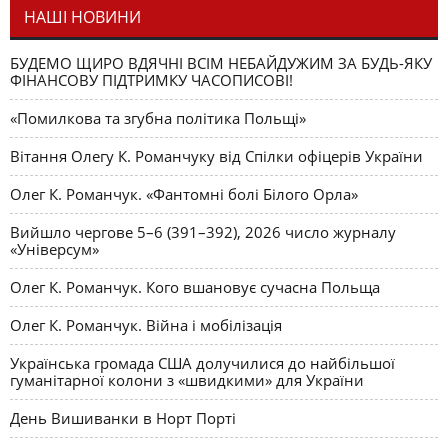
НАШІ НОВИНИ
БУДЕМО ЩИРО ВДЯЧНІ ВСІМ НЕБАЙДУЖИМ ЗА БУДЬ-ЯКУ
ФІНАНСОВУ ПІДТРИМКУ ЧАСОПИСОВІ!
«Помилкова та згубна політика Польщі»
Вітання Олегу К. Романчуку від Спілки офіцерів України
Олег К. Романчук. «Фантомні болі Білого Орла»
Вийшло чергове 5–6 (391–392), 2026 число журналу
«Універсум»
Олег К. Романчук. Кого вшановує сучасна Польща
Олег К. Романчук. Війна і мобілізація
Українська громада США долучилися до найбільшої
гуманітарної колони з «швидкими» для України
День Вишиванки в Норт Порті