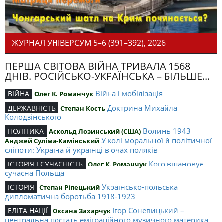
ЖУРНАЛ УНІВЕРСУМ 5–6 (391–392), 2026
ПЕРША СВІТОВА ВІЙНА ТРИВАЛА 1568
ДНІВ. РОСІЙСЬКО-УКРАЇНСЬКА – БІЛЬШЕ...
Війна і мобілізація
ВІЙНА
Олег К. Романчук
Доктрина Михайла
ДЕРЖАВНІСТЬ
Степан Кость
Колодзінського
Волинь 1943
ПОЛІТИКА
Аскольд Лозинський (США)
У колі моральної й політичної
Анджей Суліма-Камінський
сліпоти: Україна й українці в очах поляків
Кого вшановує
ІСТОРІЯ І СУЧАСНІСТЬ
Олег К. Романчук
сучасна Польща
Українсько-польська
ІСТОРІЯ
Степан Ріпецький
дипломатична боротьба 1918-1923
Ігор Соневицький –
ЕЛІТА НАЦІЇ
Оксана Захарчук
центральна постать еміграційного музичного материка