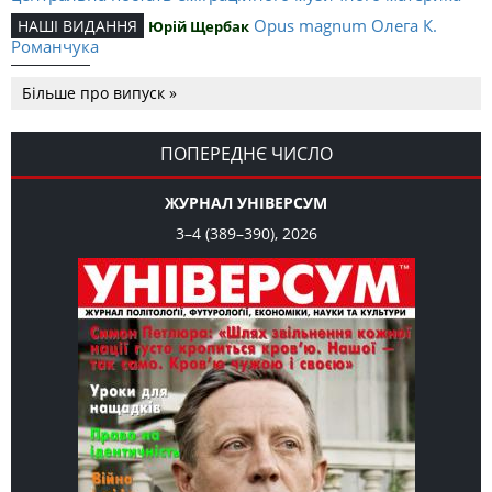
Opus magnum Олега К.
НАШІ ВИДАННЯ
Юрій Щербак
Романчука
Аналітичний центр Олега К.
РЕЦЕНЗІЇ
Петро Іванишин
Більше про випуск »
Романчука
Журавель і синиця
СЛОВО РЕДАКЦІЙНЕ
Олег К. Романчук
як уособлення української політстратегії й тактики
ПОПЕРЕДНЄ ЧИСЛО
ЖУРНАЛ УНІВЕРСУМ
3–4 (389–390), 2026