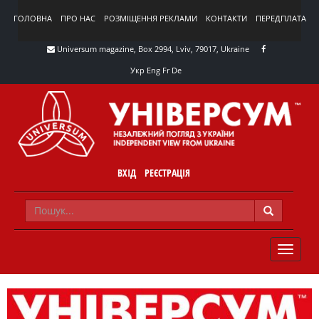
ГОЛОВНА
ПРО НАС
РОЗМІЩЕННЯ РЕКЛАМИ
КОНТАКТИ
ПЕРЕДПЛАТА
Universum magazine, Box 2994, Lviv, 79017, Ukraine
Укр
Eng
Fr
De
ВХІД
РЕЄСТРАЦІЯ
TOGGLE
NAVIG