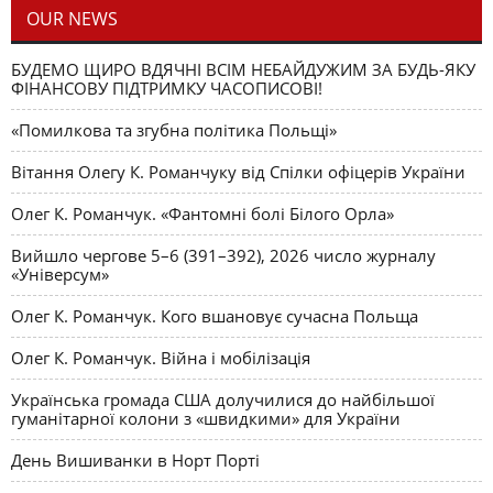
OUR NEWS
БУДЕМО ЩИРО ВДЯЧНІ ВСІМ НЕБАЙДУЖИМ ЗА БУДЬ-ЯКУ
ФІНАНСОВУ ПІДТРИМКУ ЧАСОПИСОВІ!
«Помилкова та згубна політика Польщі»
Вітання Олегу К. Романчуку від Спілки офіцерів України
Олег К. Романчук. «Фантомні болі Білого Орла»
Вийшло чергове 5–6 (391–392), 2026 число журналу
«Універсум»
Олег К. Романчук. Кого вшановує сучасна Польща
Олег К. Романчук. Війна і мобілізація
Українська громада США долучилися до найбільшої
гуманітарної колони з «швидкими» для України
День Вишиванки в Норт Порті