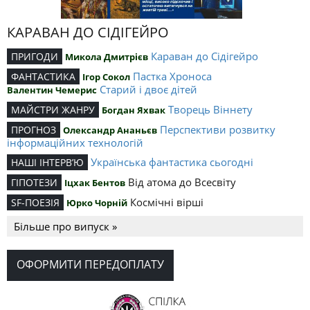
КАРАВАН ДО СІДІГЕЙРО
Караван до Сідігейро
ПРИГОДИ
Микола Дмитрієв
Пастка Хроноса
ФАНТАСТИКА
Ігор Сокол
Старий і двоє дітей
Валентин Чемерис
Творець Віннету
МАЙСТРИ ЖАНРУ
Богдан Яхвак
Перспективи розвитку
ПРОГНОЗ
Олександр Ананьєв
інформаційних технологій
Українська фантастика сьогодні
НАШІ ІНТЕРВ’Ю
Від атома до Всесвіту
ГІПОТЕЗИ
Іцхак Бентов
Космічні вірші
SF-ПОЕЗІЯ
Юрко Чорній
Більше про випуск »
ОФОРМИТИ ПЕРЕДОПЛАТУ