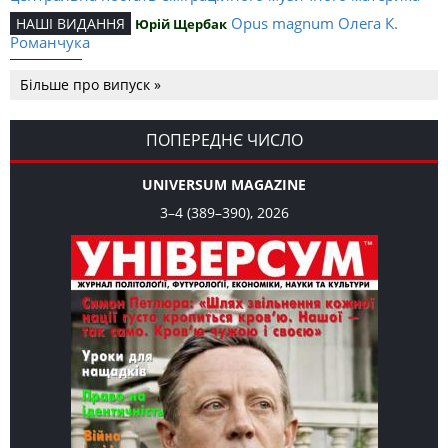
Opus magnum Олега К.
НАШІ ВИДАННЯ
Юрій Щербак
Романчука
Аналітичний центр Олега К.
РЕЦЕНЗІЇ
Петро Іванишин
Більше про випуск »
Романчука
Журавель і синиця як
Editorial
Oleh K. Romanchuk
уособлення української політстратегії й тактики
ПОПЕРЕДНЄ ЧИСЛО
UNIVERSUM MAGAZINE
3–4 (389–390), 2026