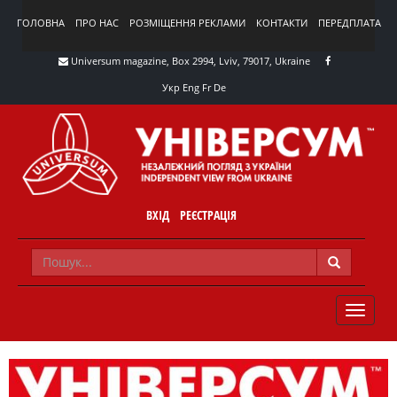
ГОЛОВНА
ПРО НАС
РОЗМІЩЕННЯ РЕКЛАМИ
КОНТАКТИ
ПЕРЕДПЛАТА
Universum magazine, Box 2994, Lviv, 79017, Ukraine
Укр
Eng
Fr
De
ВХІД
РЕЄСТРАЦІЯ
TOGGLE
NAVIG