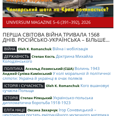
UNIVERSUM MAGAZINE 5–6 (391–392), 2026
ПЕРША СВІТОВА ВІЙНА ТРИВАЛА 1568
ДНІВ. РОСІЙСЬКО-УКРАЇНСЬКА – БІЛЬШЕ...
Війна і мобілізація
ВІЙНА
Oleh K. Romanchuk
Доктрина Михайла
ДЕРЖАВНІСТЬ
Степан Кость
Колодзінського
Волинь 1943
ПОЛІТИКА
Аскольд Лозинський (США)
У колі моральної й політичної
Анджей Суліма-Камінський
сліпоти: Україна й українці в очах поляків
Кого вшановує
ІСТОРІЯ І СУЧАСНІСТЬ
Oleh K. Romanchuk
сучасна Польща
Українсько-польська
ІСТОРІЯ
Степан Ріпецький
дипломатична боротьба 1918-1923
Ігор Соневицький –
ЕЛІТА НАЦІЇ
Оксана Захарчук
центральна постать еміграційного музичного материка