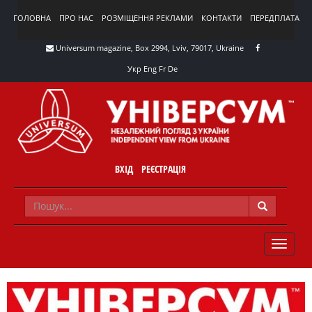
ГОЛОВНА
ПРО НАС
РОЗМІЩЕННЯ РЕКЛАМИ
КОНТАКТИ
ПЕРЕДПЛАТА
Universum magazine, Box 2994, Lviv, 79017, Ukraine
Укр
Eng
Fr
De
ВХІД
РЕЄСТРАЦІЯ
TOGGLE
NAVIG