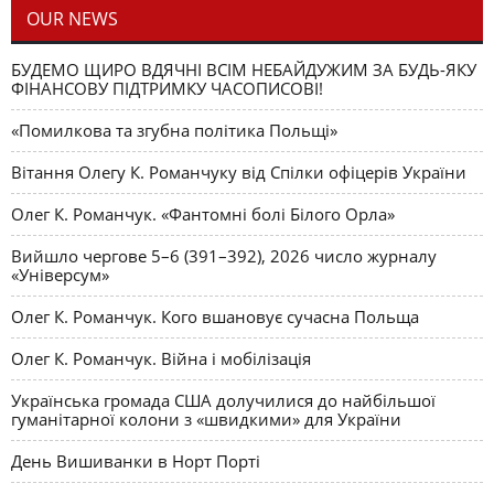
OUR NEWS
БУДЕМО ЩИРО ВДЯЧНІ ВСІМ НЕБАЙДУЖИМ ЗА БУДЬ-ЯКУ
ФІНАНСОВУ ПІДТРИМКУ ЧАСОПИСОВІ!
«Помилкова та згубна політика Польщі»
Вітання Олегу К. Романчуку від Спілки офіцерів України
Олег К. Романчук. «Фантомні болі Білого Орла»
Вийшло чергове 5–6 (391–392), 2026 число журналу
«Універсум»
Олег К. Романчук. Кого вшановує сучасна Польща
Олег К. Романчук. Війна і мобілізація
Українська громада США долучилися до найбільшої
гуманітарної колони з «швидкими» для України
День Вишиванки в Норт Порті