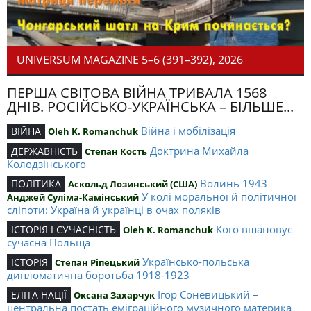
UNIVERSUM MAGAZINE 5–6 (391–392), 2026
ПЕРША СВІТОВА ВІЙНА ТРИВАЛА 1568
ДНІВ. РОСІЙСЬКО-УКРАЇНСЬКА – БІЛЬШЕ...
Війна і мобілізація
ВІЙНА
Oleh K. Romanchuk
Доктрина Михайла
ДЕРЖАВНІСТЬ
Степан Кость
Колодзінського
Волинь 1943
ПОЛІТИКА
Аскольд Лозинський (США)
У колі моральної й політичної
Анджей Суліма-Камінський
сліпоти: Україна й українці в очах поляків
Кого вшановує
ІСТОРІЯ І СУЧАСНІСТЬ
Oleh K. Romanchuk
сучасна Польща
Українсько-польська
ІСТОРІЯ
Степан Ріпецький
дипломатична боротьба 1918-1923
Ігор Соневицький –
ЕЛІТА НАЦІЇ
Оксана Захарчук
центральна постать еміграційного музичного материка