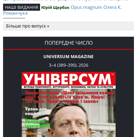
Opus magnum Олега К.
НАШІ ВИДАННЯ
Юрій Щербак
Романчука
Аналітичний центр Олега К.
РЕЦЕНЗІЇ
Петро Іванишин
Більше про випуск »
Романчука
Журавель і синиця як
Editorial
Oleh K. Romanchuk
уособлення української політстратегії й тактики
ПОПЕРЕДНЄ ЧИСЛО
UNIVERSUM MAGAZINE
3–4 (389–390), 2026