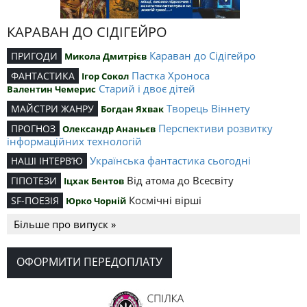
КАРАВАН ДО СІДІГЕЙРО
Караван до Сідігейро
ПРИГОДИ
Микола Дмитрієв
Пастка Хроноса
ФАНТАСТИКА
Ігор Сокол
Старий і двоє дітей
Валентин Чемерис
Творець Віннету
МАЙСТРИ ЖАНРУ
Богдан Яхвак
Перспективи розвитку
ПРОГНОЗ
Олександр Ананьєв
інформаційних технологій
Українська фантастика сьогодні
НАШІ ІНТЕРВ’Ю
Від атома до Всесвіту
ГІПОТЕЗИ
Іцхак Бентов
Космічні вірші
SF-ПОЕЗІЯ
Юрко Чорній
Більше про випуск »
ОФОРМИТИ ПЕРЕДОПЛАТУ