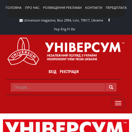
ГОЛОВНА
ПРО НАС
РОЗМІЩЕННЯ РЕКЛАМИ
КОНТАКТИ
ПЕРЕДПЛАТА
Universum magazine, Box 2994, Lviv, 79017, Ukraine
Укр
Eng
Fr
De
ВХІД
РЕЄСТРАЦІЯ
TOGGLE
NAVIG