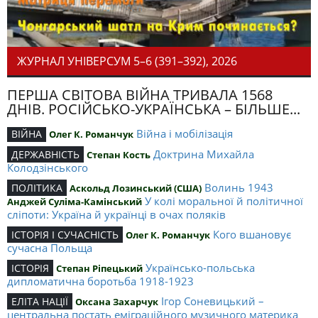
ЖУРНАЛ УНІВЕРСУМ 5–6 (391–392), 2026
ПЕРША СВІТОВА ВІЙНА ТРИВАЛА 1568
ДНІВ. РОСІЙСЬКО-УКРАЇНСЬКА – БІЛЬШЕ...
Війна і мобілізація
ВІЙНА
Олег К. Романчук
Доктрина Михайла
ДЕРЖАВНІСТЬ
Степан Кость
Колодзінського
Волинь 1943
ПОЛІТИКА
Аскольд Лозинський (США)
У колі моральної й політичної
Анджей Суліма-Камінський
сліпоти: Україна й українці в очах поляків
Кого вшановує
ІСТОРІЯ І СУЧАСНІСТЬ
Олег К. Романчук
сучасна Польща
Українсько-польська
ІСТОРІЯ
Степан Ріпецький
дипломатична боротьба 1918-1923
Ігор Соневицький –
ЕЛІТА НАЦІЇ
Оксана Захарчук
центральна постать еміграційного музичного материка