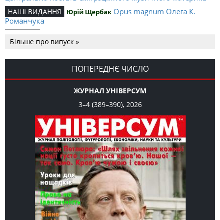
Opus magnum Олега К.
НАШІ ВИДАННЯ
Юрій Щербак
Романчука
Аналітичний центр Олега К.
РЕЦЕНЗІЇ
Петро Іванишин
Більше про випуск »
Романчука
Журавель і синиця
СЛОВО РЕДАКЦІЙНЕ
Олег К. Романчук
як уособлення української політстратегії й тактики
ПОПЕРЕДНЄ ЧИСЛО
ЖУРНАЛ УНІВЕРСУМ
3–4 (389–390), 2026