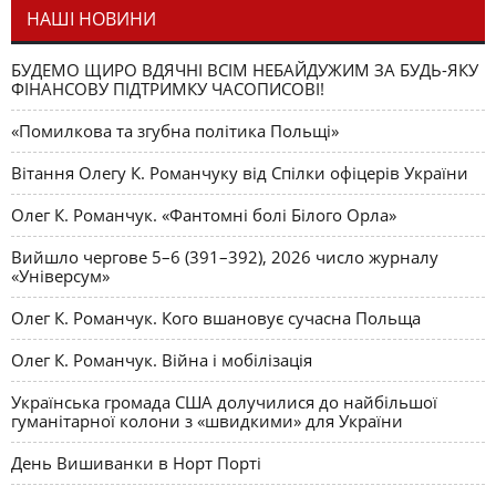
НАШІ НОВИНИ
БУДЕМО ЩИРО ВДЯЧНІ ВСІМ НЕБАЙДУЖИМ ЗА БУДЬ-ЯКУ
ФІНАНСОВУ ПІДТРИМКУ ЧАСОПИСОВІ!
«Помилкова та згубна політика Польщі»
Вітання Олегу К. Романчуку від Спілки офіцерів України
Олег К. Романчук. «Фантомні болі Білого Орла»
Вийшло чергове 5–6 (391–392), 2026 число журналу
«Універсум»
Олег К. Романчук. Кого вшановує сучасна Польща
Олег К. Романчук. Війна і мобілізація
Українська громада США долучилися до найбільшої
гуманітарної колони з «швидкими» для України
День Вишиванки в Норт Порті