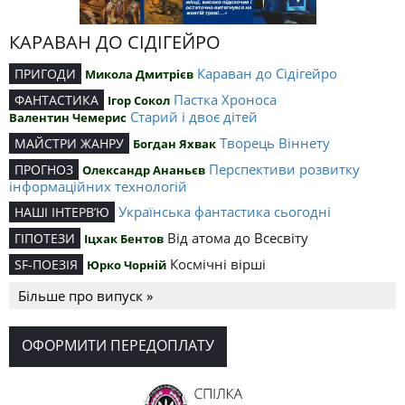
КАРАВАН ДО СІДІГЕЙРО
Караван до Сідігейро
ПРИГОДИ
Микола Дмитрієв
Пастка Хроноса
ФАНТАСТИКА
Ігор Сокол
Старий і двоє дітей
Валентин Чемерис
Творець Віннету
МАЙСТРИ ЖАНРУ
Богдан Яхвак
Перспективи розвитку
ПРОГНОЗ
Олександр Ананьєв
інформаційних технологій
Українська фантастика сьогодні
НАШІ ІНТЕРВ’Ю
Від атома до Всесвіту
ГІПОТЕЗИ
Іцхак Бентов
Космічні вірші
SF-ПОЕЗІЯ
Юрко Чорній
Більше про випуск »
ОФОРМИТИ ПЕРЕДОПЛАТУ