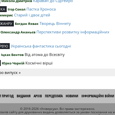
Караван до Сідігейро
Микола Дмитрієв
Пастка Хроноса
ИКА
Ігор Сокол
Старий і двоє дітей
Чемерис
Творець Віннету
 ЖАНРУ
Богдан Яхвак
Перспективи розвитку інформаційних
Олександр Ананьєв
й
Українська фантастика сьогодні
РВ’Ю
Від атома до Всесвіту
Іцхак Бентов
Космічні вірші
Юрко Чорній
ро випуск »
ІТ ПРИГОД
ВИДАННЯ
АРХІВ
ПЕРЕДПЛАТА
НОВИНИ
ІНФОРМАЦІЙНІ ВІЙНИ
© 2016-2026 «Універсум». Всі права застережено.
іалів сайту для друкованих видань дозволяється за умови посилання на 