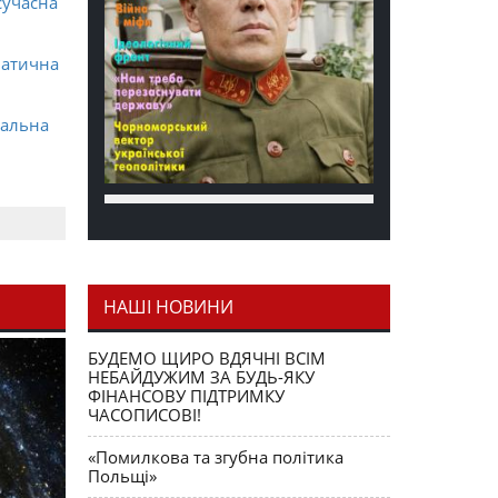
сучасна
матична
ральна
НАШІ НОВИНИ
я як
БУДЕМО ЩИРО ВДЯЧНІ ВСІМ
НЕБАЙДУЖИМ ЗА БУДЬ-ЯКУ
ФІНАНСОВУ ПІДТРИМКУ
ЧАСОПИСОВІ!
«Помилкова та згубна політика
Польщі»