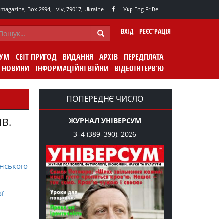
agazine, Box 2994, Lviv, 79017, Ukraine
Укр
Eng
Fr
De
ВХІД
РЕЄСТРАЦІЯ
СУМ
СВІТ ПРИГОД
ВИДАННЯ
АРХІВ
ПЕРЕДПЛАТА
НОВИНИ
ІНФОРМАЦІЙНІ ВІЙНИ
ВІДЕОІНТЕРВ'Ю
ПОПЕРЕДНЄ ЧИСЛО
ІВ.
ЖУРНАЛ УНІВЕРСУМ
3–4 (389–390), 2026
нського
ої