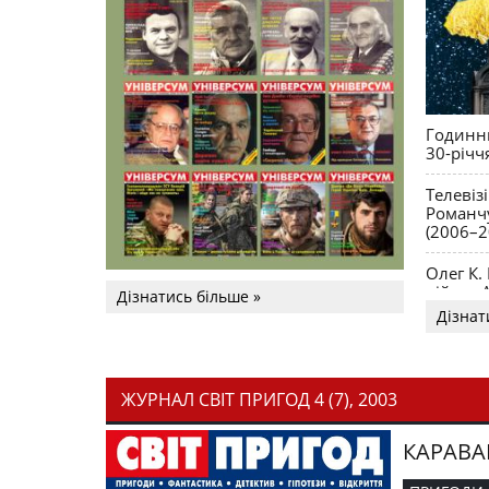
Годинни
30-річч
Телевіз
Романчу
(2006–2
Олег К.
війни. 
Дізнатись більше »
Дізнат
ЖУРНАЛ СВІТ ПРИГОД 4 (7), 2003
КАРАВА