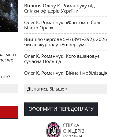
Вітання Олегу К. Романчуку від
Спілки офіцерів України
Олег К. Романчук. «Фантомні болі
Білого Орла»
Вийшло чергове 5–6 (391–392), 2026
число журналу «Універсум»
ваємо їх
Олег К. Романчук. Кого вшановує
ine: we
сучасна Польща
Олег К. Романчук. Війна і мобілізація
атів?
Українська громада США
Дізнатись більше »
долучилися до найбільшої
гуманітарної колони з «швидкими»
для України
ОФОРМИТИ ПЕРЕДОПЛАТУ
День Вишиванки в Норт Порті
OPUS MAGNUM Олега К. Романчука