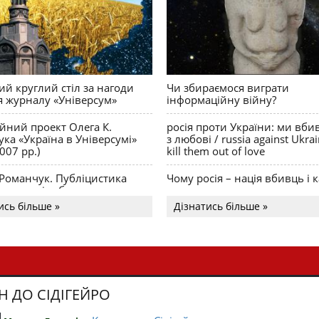
й круглий стіл за нагоди
Чи збираємося виграти
я журналу «Універсум»
інформаційну війну?
ійний проект Олега К.
росія проти України: ми вби
ка «Україна в Універсумі»
з любові / russia against Ukra
007 рр.)
kill them out of love
 Романчук. Публіцистика
Чому росія – нація вбивць і к
Акценти і табу
ись більше »
Дізнатись більше »
Н ДО СІДІГЕЙРО