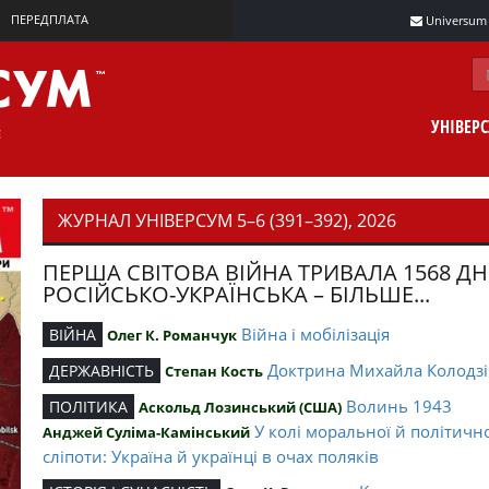
ПЕРЕДПЛАТА
Universum m
УНІВЕР
ЖУРНАЛ УНІВЕРСУМ 5–6 (391–392), 2026
ПЕРША СВІТОВА ВІЙНА ТРИВАЛА 1568 ДН
РОСІЙСЬКО-УКРАЇНСЬКА – БІЛЬШЕ...
Війна і мобілізація
ВІЙНА
Олег К. Романчук
Доктрина Михайла Колодзі
ДЕРЖАВНІСТЬ
Степан Кость
Волинь 1943
ПОЛІТИКА
Аскольд Лозинський (США)
У колі моральної й політичн
Анджей Суліма-Камінський
сліпоти: Україна й українці в очах поляків