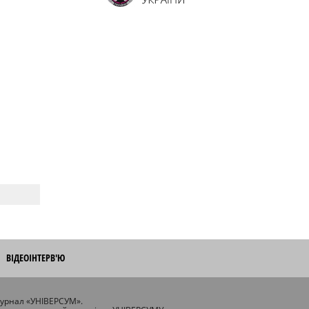
ВІДЕОІНТЕРВ'Ю
журнал «УНІВЕРСУМ».