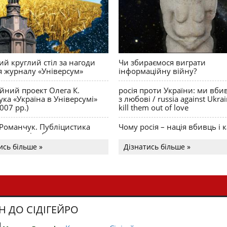
й круглий стіл за нагоди
Чи збираємося виграти
я журналу «Універсум»
інформаційну війну?
ійний проект Олега К.
росія проти України: ми вби
ка «Україна в Універсумі»
з любові / russia against Ukra
007 рр.)
kill them out of love
 Романчук. Публіцистика
Чому росія – нація вбивць і к
Акценти і табу
ись більше »
Дізнатись більше »
Н ДО СІДІГЕЙРО