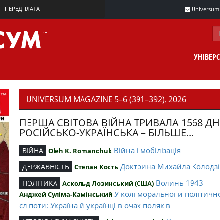
ПЕРЕДПЛАТА
Universum m
УНІВЕР
UNIVERSUM MAGAZINE 5–6 (391–392), 2026
ПЕРША СВІТОВА ВІЙНА ТРИВАЛА 1568 ДН
РОСІЙСЬКО-УКРАЇНСЬКА – БІЛЬШЕ...
Війна і мобілізація
ВІЙНА
Oleh K. Romanchuk
Доктрина Михайла Колодзі
ДЕРЖАВНІСТЬ
Степан Кость
Волинь 1943
ПОЛІТИКА
Аскольд Лозинський (США)
У колі моральної й політичн
Анджей Суліма-Камінський
сліпоти: Україна й українці в очах поляків