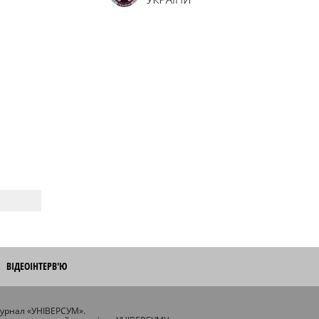
ВІДЕОІНТЕРВ'Ю
журнал «УНІВЕРСУМ».