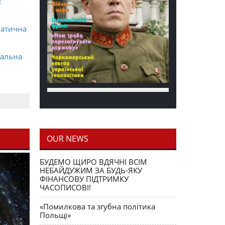
є
матична
ральна
OUR NEWS
блення
БУДЕМО ЩИРО ВДЯЧНІ ВСІМ
НЕБАЙДУЖИМ ЗА БУДЬ-ЯКУ
ФІНАНСОВУ ПІДТРИМКУ
ЧАСОПИСОВІ!
«Помилкова та згубна політика
Польщі»