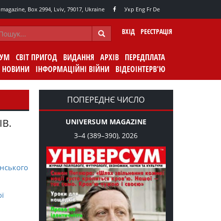
agazine, Box 2994, Lviv, 79017, Ukraine
Укр
Eng
Fr
De
ВХІД
РЕЄСТРАЦІЯ
СУМ
СВІТ ПРИГОД
ВИДАННЯ
АРХІВ
ПЕРЕДПЛАТА
НОВИНИ
ІНФОРМАЦІЙНІ ВІЙНИ
ВІДЕОІНТЕРВ'Ю
ПОПЕРЕДНЄ ЧИСЛО
ІВ.
UNIVERSUM MAGAZINE
3–4 (389–390), 2026
нського
ої