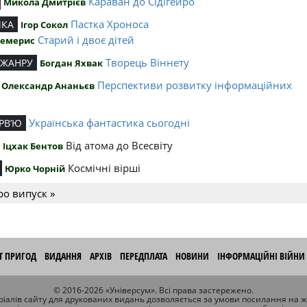
Караван до Сідігейро
Микола Дмитрієв
Пастка Хроноса
ИКА
Ігор Сокол
Старий і двоє дітей
Чемерис
Творець Віннету
 ЖАНРУ
Богдан Яхвак
Перспективи розвитку інформаційних
Олександр Ананьєв
й
Українська фантастика сьогодні
РВ’Ю
Від атома до Всесвіту
Іцхак Бентов
Космічні вірші
Юрко Чорній
ро випуск »
ІТ ПРИГОД
ВИДАННЯ
АРХІВ
ПЕРЕДПЛАТА
НОВИНИ
ІНФОРМАЦІЙНІ ВІЙНИ
© 2016-2026 «Універсум». Всі права застережено.
іалів сайту для друкованих видань дозволяється за умови посилання на 