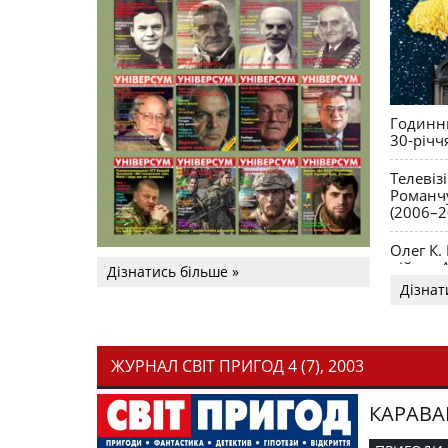
Годинни
30-річч
Телевіз
Романчу
(2006–2
Олег К.
війни. 
Дізнатись більше »
Дізнат
ЖУРНАЛ СВІТ ПРИГОД 4 (7), 2003
КАРАВА