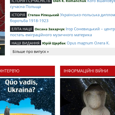
Кого вшанову
ІСТОРІЯ І СУЧАСНІСТЬ
Oleh K. Romanchuk
сучасна Польща
Українсько-польська дипло
ІСТОРІЯ
Степан Ріпецький
боротьба 1918-1923
Ігор Соневицький – цент
ЕЛІТА НАЦІЇ
Оксана Захарчук
постать еміграційного музичного материка
Opus magnum Олега К.
НАШІ ВИДАННЯ
Юрій Щербак
Романчука
Більше про випуск »
Аналітичний центр Олега К.
РЕЦЕНЗІЇ
Петро Іванишин
Романчука
ОІНТЕРВ’Ю
ІНФОРМАЦІЙНІ ВІЙНИ
Журавель і синиця як уосо
Editorial
Oleh K. Romanchuk
української політстратегії й тактики