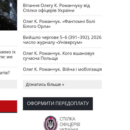
Вітання Олегу К. Романчуку від
Спілки офіцерів України
Олег К. Романчук. «Фантомні болі
Білого Орла»
Вийшло чергове 5–6 (391–392), 2026
число журналу «Універсум»
ваємо їх
Олег К. Романчук. Кого вшановує
ine: we
сучасна Польща
Олег К. Романчук. Війна і мобілізація
атів?
Українська громада США
Дізнатись більше »
долучилися до найбільшої
гуманітарної колони з «швидкими»
для України
ОФОРМИТИ ПЕРЕДОПЛАТУ
День Вишиванки в Норт Порті
OPUS MAGNUM Олега К. Романчука