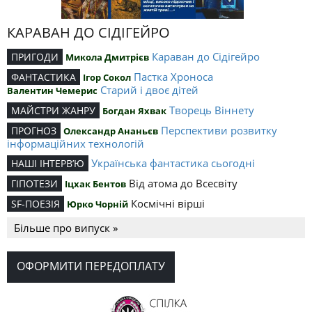
КАРАВАН ДО СІДІГЕЙРО
Караван до Сідігейро
ПРИГОДИ
Микола Дмитрієв
Пастка Хроноса
ФАНТАСТИКА
Ігор Сокол
Старий і двоє дітей
Валентин Чемерис
Творець Віннету
МАЙСТРИ ЖАНРУ
Богдан Яхвак
Перспективи розвитку
ПРОГНОЗ
Олександр Ананьєв
інформаційних технологій
Українська фантастика сьогодні
НАШІ ІНТЕРВ’Ю
Від атома до Всесвіту
ГІПОТЕЗИ
Іцхак Бентов
Космічні вірші
SF-ПОЕЗІЯ
Юрко Чорній
Більше про випуск »
ОФОРМИТИ ПЕРЕДОПЛАТУ