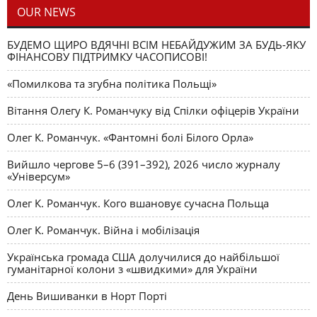
OUR NEWS
БУДЕМО ЩИРО ВДЯЧНІ ВСІМ НЕБАЙДУЖИМ ЗА БУДЬ-ЯКУ
ФІНАНСОВУ ПІДТРИМКУ ЧАСОПИСОВІ!
«Помилкова та згубна політика Польщі»
Вітання Олегу К. Романчуку від Спілки офіцерів України
Олег К. Романчук. «Фантомні болі Білого Орла»
Вийшло чергове 5–6 (391–392), 2026 число журналу
«Універсум»
Олег К. Романчук. Кого вшановує сучасна Польща
Олег К. Романчук. Війна і мобілізація
Українська громада США долучилися до найбільшої
гуманітарної колони з «швидкими» для України
День Вишиванки в Норт Порті