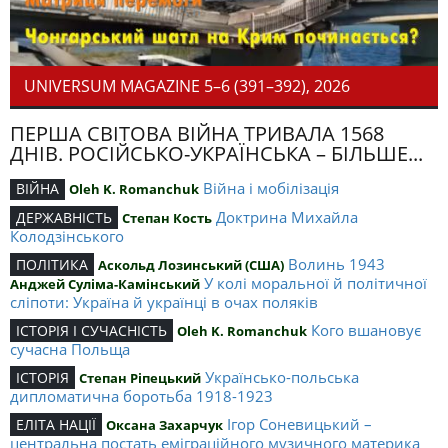
UNIVERSUM MAGAZINE 5–6 (391–392), 2026
ПЕРША СВІТОВА ВІЙНА ТРИВАЛА 1568
ДНІВ. РОСІЙСЬКО-УКРАЇНСЬКА – БІЛЬШЕ...
Війна і мобілізація
ВІЙНА
Oleh K. Romanchuk
Доктрина Михайла
ДЕРЖАВНІСТЬ
Степан Кость
Колодзінського
Волинь 1943
ПОЛІТИКА
Аскольд Лозинський (США)
У колі моральної й політичної
Анджей Суліма-Камінський
сліпоти: Україна й українці в очах поляків
Кого вшановує
ІСТОРІЯ І СУЧАСНІСТЬ
Oleh K. Romanchuk
сучасна Польща
Українсько-польська
ІСТОРІЯ
Степан Ріпецький
дипломатична боротьба 1918-1923
Ігор Соневицький –
ЕЛІТА НАЦІЇ
Оксана Захарчук
центральна постать еміграційного музичного материка