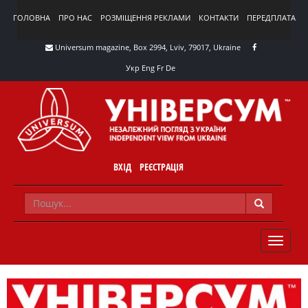
ГОЛОВНА
ПРО НАС
РОЗМІЩЕННЯ РЕКЛАМИ
КОНТАКТИ
ПЕРЕДПЛАТА
Universum magazine, Box 2994, Lviv, 79017, Ukraine
Укр
Eng
Fr
De
ВХІД
РЕЄСТРАЦІЯ
TOGGLE
NAVIG