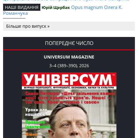
Opus magnum Олега К.
НАШІ ВИДАННЯ
Юрій Щербак
Романчука
Аналітичний центр Олега К.
РЕЦЕНЗІЇ
Петро Іванишин
Більше про випуск »
Романчука
Журавель і синиця як
Editorial
Oleh K. Romanchuk
уособлення української політстратегії й тактики
ПОПЕРЕДНЄ ЧИСЛО
UNIVERSUM MAGAZINE
3–4 (389–390), 2026