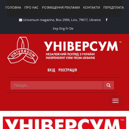
ГОЛОВНА
ПРО НАС
РОЗМІЩЕННЯ РЕКЛАМИ
КОНТАКТИ
ПЕРЕДПЛАТА
Universum magazine, Box 2994, Lviv, 79017, Ukraine
Укр
Eng
Fr
De
ВХІД
РЕЄСТРАЦІЯ
TOGGLE
NAVIG