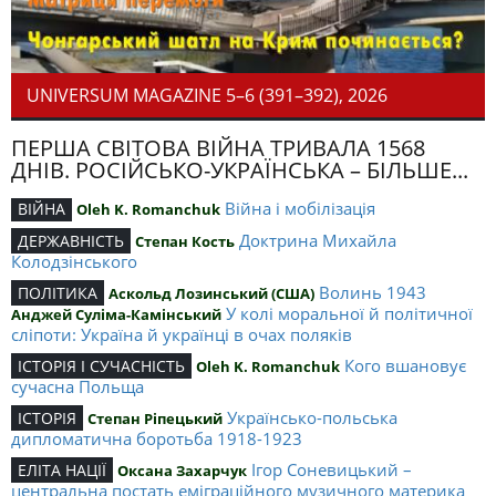
UNIVERSUM MAGAZINE 5–6 (391–392), 2026
ПЕРША СВІТОВА ВІЙНА ТРИВАЛА 1568
ДНІВ. РОСІЙСЬКО-УКРАЇНСЬКА – БІЛЬШЕ...
Війна і мобілізація
ВІЙНА
Oleh K. Romanchuk
Доктрина Михайла
ДЕРЖАВНІСТЬ
Степан Кость
Колодзінського
Волинь 1943
ПОЛІТИКА
Аскольд Лозинський (США)
У колі моральної й політичної
Анджей Суліма-Камінський
сліпоти: Україна й українці в очах поляків
Кого вшановує
ІСТОРІЯ І СУЧАСНІСТЬ
Oleh K. Romanchuk
сучасна Польща
Українсько-польська
ІСТОРІЯ
Степан Ріпецький
дипломатична боротьба 1918-1923
Ігор Соневицький –
ЕЛІТА НАЦІЇ
Оксана Захарчук
центральна постать еміграційного музичного материка