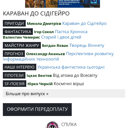
КАРАВАН ДО СІДІГЕЙРО
Караван до Сідігейро
ПРИГОДИ
Микола Дмитрієв
Пастка Хроноса
ФАНТАСТИКА
Ігор Сокол
Старий і двоє дітей
Валентин Чемерис
Творець Віннету
МАЙСТРИ ЖАНРУ
Богдан Яхвак
Перспективи розвитку
ПРОГНОЗ
Олександр Ананьєв
інформаційних технологій
Українська фантастика сьогодні
НАШІ ІНТЕРВ’Ю
Від атома до Всесвіту
ГІПОТЕЗИ
Іцхак Бентов
Космічні вірші
SF-ПОЕЗІЯ
Юрко Чорній
Більше про випуск »
ОФОРМИТИ ПЕРЕДОПЛАТУ