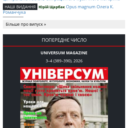
Opus magnum Олега К.
НАШІ ВИДАННЯ
Юрій Щербак
Романчука
Аналітичний центр Олега К.
РЕЦЕНЗІЇ
Петро Іванишин
Більше про випуск »
Романчука
Журавель і синиця як
Editorial
Oleh K. Romanchuk
уособлення української політстратегії й тактики
ПОПЕРЕДНЄ ЧИСЛО
UNIVERSUM MAGAZINE
3–4 (389–390), 2026