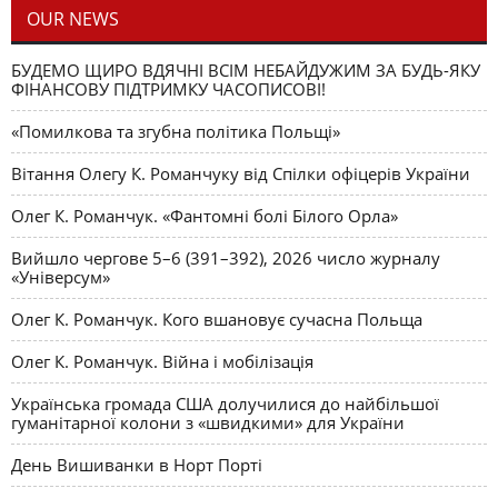
OUR NEWS
БУДЕМО ЩИРО ВДЯЧНІ ВСІМ НЕБАЙДУЖИМ ЗА БУДЬ-ЯКУ
ФІНАНСОВУ ПІДТРИМКУ ЧАСОПИСОВІ!
«Помилкова та згубна політика Польщі»
Вітання Олегу К. Романчуку від Спілки офіцерів України
Олег К. Романчук. «Фантомні болі Білого Орла»
Вийшло чергове 5–6 (391–392), 2026 число журналу
«Універсум»
Олег К. Романчук. Кого вшановує сучасна Польща
Олег К. Романчук. Війна і мобілізація
Українська громада США долучилися до найбільшої
гуманітарної колони з «швидкими» для України
День Вишиванки в Норт Порті