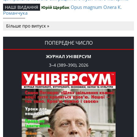
Opus magnum Олега К.
НАШІ ВИДАННЯ
Юрій Щербак
Романчука
Аналітичний центр Олега К.
РЕЦЕНЗІЇ
Петро Іванишин
Більше про випуск »
Романчука
Журавель і синиця
СЛОВО РЕДАКЦІЙНЕ
Олег К. Романчук
як уособлення української політстратегії й тактики
ПОПЕРЕДНЄ ЧИСЛО
ЖУРНАЛ УНІВЕРСУМ
3–4 (389–390), 2026