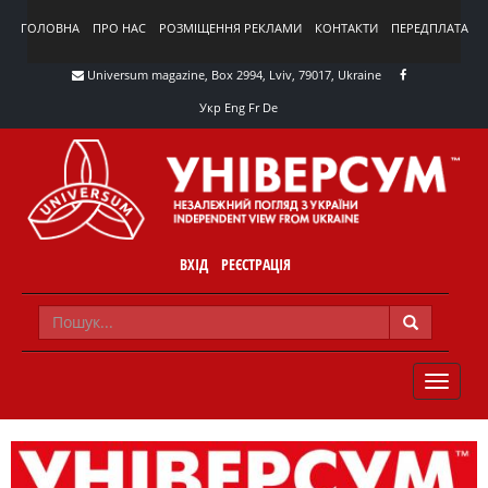
ГОЛОВНА
ПРО НАС
РОЗМІЩЕННЯ РЕКЛАМИ
КОНТАКТИ
ПЕРЕДПЛАТА
Universum magazine, Box 2994, Lviv, 79017, Ukraine
Укр
Eng
Fr
De
ВХІД
РЕЄСТРАЦІЯ
TOGGLE
NAVIG