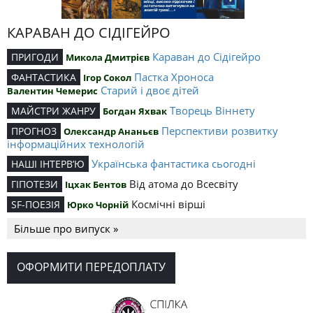
КАРАВАН ДО СІДІГЕЙРО
Караван до Сідігейро
ПРИГОДИ
Микола Дмитрієв
Пастка Хроноса
ФАНТАСТИКА
Ігор Сокол
Старий і двоє дітей
Валентин Чемерис
Творець Віннету
МАЙСТРИ ЖАНРУ
Богдан Яхвак
Перспективи розвитку
ПРОГНОЗ
Олександр Ананьєв
інформаційних технологій
Українська фантастика сьогодні
НАШІ ІНТЕРВ’Ю
Від атома до Всесвіту
ГІПОТЕЗИ
Іцхак Бентов
Космічні вірші
SF-ПОЕЗІЯ
Юрко Чорній
Більше про випуск »
ОФОРМИТИ ПЕРЕДОПЛАТУ