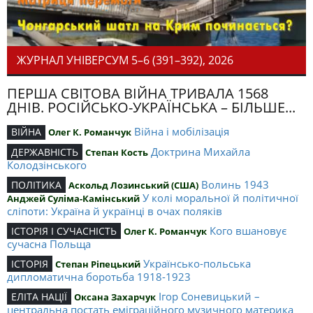
ЖУРНАЛ УНІВЕРСУМ 5–6 (391–392), 2026
ПЕРША СВІТОВА ВІЙНА ТРИВАЛА 1568
ДНІВ. РОСІЙСЬКО-УКРАЇНСЬКА – БІЛЬШЕ...
Війна і мобілізація
ВІЙНА
Олег К. Романчук
Доктрина Михайла
ДЕРЖАВНІСТЬ
Степан Кость
Колодзінського
Волинь 1943
ПОЛІТИКА
Аскольд Лозинський (США)
У колі моральної й політичної
Анджей Суліма-Камінський
сліпоти: Україна й українці в очах поляків
Кого вшановує
ІСТОРІЯ І СУЧАСНІСТЬ
Олег К. Романчук
сучасна Польща
Українсько-польська
ІСТОРІЯ
Степан Ріпецький
дипломатична боротьба 1918-1923
Ігор Соневицький –
ЕЛІТА НАЦІЇ
Оксана Захарчук
центральна постать еміграційного музичного материка