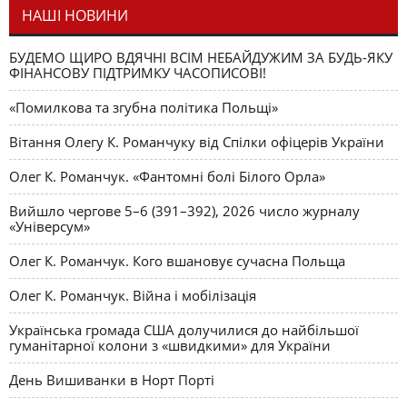
НАШІ НОВИНИ
БУДЕМО ЩИРО ВДЯЧНІ ВСІМ НЕБАЙДУЖИМ ЗА БУДЬ-ЯКУ
ФІНАНСОВУ ПІДТРИМКУ ЧАСОПИСОВІ!
«Помилкова та згубна політика Польщі»
Вітання Олегу К. Романчуку від Спілки офіцерів України
Олег К. Романчук. «Фантомні болі Білого Орла»
Вийшло чергове 5–6 (391–392), 2026 число журналу
«Універсум»
Олег К. Романчук. Кого вшановує сучасна Польща
Олег К. Романчук. Війна і мобілізація
Українська громада США долучилися до найбільшої
гуманітарної колони з «швидкими» для України
День Вишиванки в Норт Порті