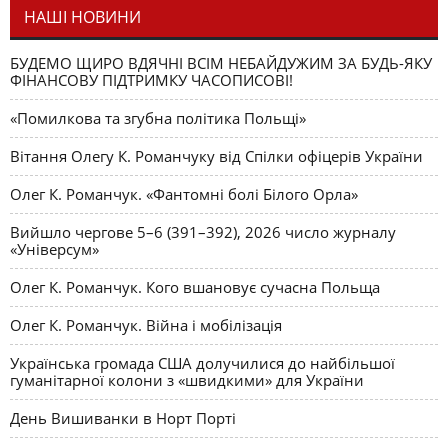
НАШІ НОВИНИ
БУДЕМО ЩИРО ВДЯЧНІ ВСІМ НЕБАЙДУЖИМ ЗА БУДЬ-ЯКУ
ФІНАНСОВУ ПІДТРИМКУ ЧАСОПИСОВІ!
«Помилкова та згубна політика Польщі»
Вітання Олегу К. Романчуку від Спілки офіцерів України
Олег К. Романчук. «Фантомні болі Білого Орла»
Вийшло чергове 5–6 (391–392), 2026 число журналу
«Універсум»
Олег К. Романчук. Кого вшановує сучасна Польща
Олег К. Романчук. Війна і мобілізація
Українська громада США долучилися до найбільшої
гуманітарної колони з «швидкими» для України
День Вишиванки в Норт Порті