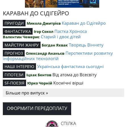
КАРАВАН ДО СІДІГЕЙРО
Караван до Сідігейро
ПРИГОДИ
Микола Дмитрієв
Пастка Хроноса
ФАНТАСТИКА
Ігор Сокол
Старий і двоє дітей
Валентин Чемерис
Творець Віннету
МАЙСТРИ ЖАНРУ
Богдан Яхвак
Перспективи розвитку
ПРОГНОЗ
Олександр Ананьєв
інформаційних технологій
Українська фантастика сьогодні
НАШІ ІНТЕРВ’Ю
Від атома до Всесвіту
ГІПОТЕЗИ
Іцхак Бентов
Космічні вірші
SF-ПОЕЗІЯ
Юрко Чорній
Більше про випуск »
ОФОРМИТИ ПЕРЕДОПЛАТУ