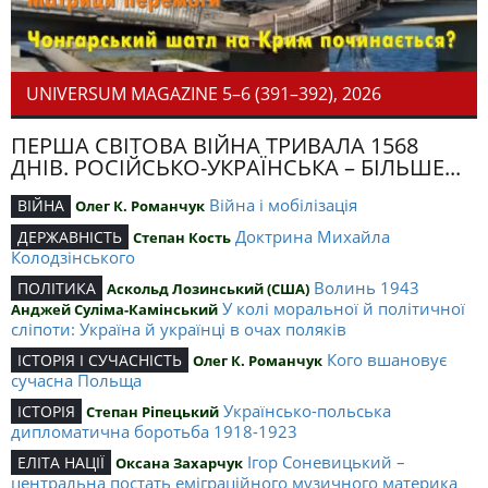
UNIVERSUM MAGAZINE 5–6 (391–392), 2026
ПЕРША СВІТОВА ВІЙНА ТРИВАЛА 1568
ДНІВ. РОСІЙСЬКО-УКРАЇНСЬКА – БІЛЬШЕ...
Війна і мобілізація
ВІЙНА
Олег К. Романчук
Доктрина Михайла
ДЕРЖАВНІСТЬ
Степан Кость
Колодзінського
Волинь 1943
ПОЛІТИКА
Аскольд Лозинський (США)
У колі моральної й політичної
Анджей Суліма-Камінський
сліпоти: Україна й українці в очах поляків
Кого вшановує
ІСТОРІЯ І СУЧАСНІСТЬ
Олег К. Романчук
сучасна Польща
Українсько-польська
ІСТОРІЯ
Степан Ріпецький
дипломатична боротьба 1918-1923
Ігор Соневицький –
ЕЛІТА НАЦІЇ
Оксана Захарчук
центральна постать еміграційного музичного материка