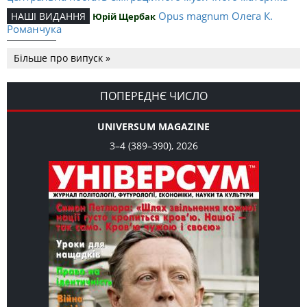
Opus magnum Олега К.
НАШІ ВИДАННЯ
Юрій Щербак
Романчука
Аналітичний центр Олега К.
РЕЦЕНЗІЇ
Петро Іванишин
Більше про випуск »
Романчука
Журавель і синиця
СЛОВО РЕДАКЦІЙНЕ
Олег К. Романчук
як уособлення української політстратегії й тактики
ПОПЕРЕДНЄ ЧИСЛО
UNIVERSUM MAGAZINE
3–4 (389–390), 2026