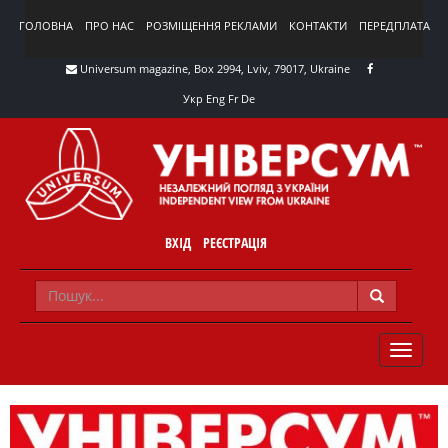
ГОЛОВНА
ПРО НАС
РОЗМІЩЕННЯ РЕКЛАМИ
КОНТАКТИ
ПЕРЕДПЛАТА
Universum magazine, Box 2994, Lviv, 79017, Ukraine
Укр
Eng
Fr
De
ВХІД
РЕЄСТРАЦІЯ
TOGGLE
NAVIG