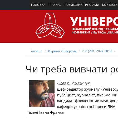
ГОЛОВНА
ПРО НАС
РОЗМІЩЕННЯ РЕКЛАМИ
КОНТАКТИ
Головна
Журнал Універсум
7–8 (201–202), 2010
Чи треба вивчати р
Олег К. Романчук
шеф-редактор журналу «Універс
публіцист, журналіст, письменни
кандидат філологічних наук, доц
кафедри української преси ЛНУ
імені Івана Франка