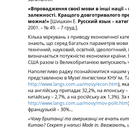
«Впровадження своєї мови в інші нації –
залежності. Кращого довготривалого пред
можна!»
[Шишкин Е.
Русский язык – кате
2001. – № 49. – 7 груд.].
Кілька міркувань з приводу економічної катег
знають, що серед багатьох параметрів мови
технічний, науковий, освітній, ідеологічни
визначається потужністю економіки країни. Я
США разом із Великобританією випускають чв
Наполегливо раджу познайомитися нашим уря
представленою в Музеї лінгвістики КНУ ім. 
http://www.langs.com.ua/movy/econ.htm
), я
на англійську припадає 32,2%, на японську – 
китайську – 2,7%, а на російську аж 1,3%). 
http://www.langs.com.ua/movy/mov-polit.htm
французькій – 30%...
«
Чому британці та американці не вчать китай
Китаю? Секрет у написі Made in. Вважають, що