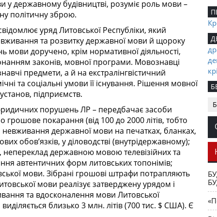
и у державному будівництві, розуміє роль мови –
П
вну політичну зброю.
Кр
свідомлює уряд Литовської Респуб­ліки, який
Д
вживання та розвитку державної мови й щороку
др
тань мови доручено, крім нормативної діяльності,
де
конанням законів, мовної програми. Мовознавці
кр
навчі предмети, а й на екстралінгвістичний
ічні та соціальні умови її існування. Рішення мовної
Б
 установ, підприємств.
чи
Б
 юридичних порушень ЛР – передбачає засоби
П
 грошове покарання (від 100 до 2000 літів, тобто
же
а: невживання державної мови на печатках, бланках,
пр
ових обов’язків, у діловодстві (внутрідержавному);
Е
 непереклад державною мовою телевізійних та
ме
вання автентичних форм литовських топонімів;
вської мови. Зібрані грошові штрафи потрапляють
БУ
N
БУ
итовської мови реалізує затверджену урядом і
ук
вання та вдосконалення мови Литовської
ка
«П
иділяється близько 3 млн. літів (700 тис. $ США). Є
По