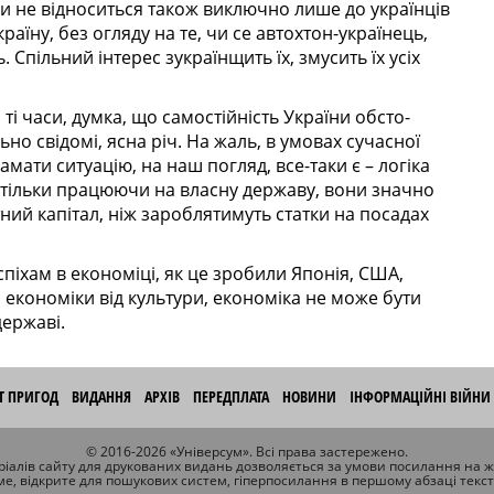
ни не відноситься також виключно лише до українців
раїну, без огляду на те, чи се автохтон-українець,
 Спільний інтерес зукраїнщить їх, змусить їх усіх
ті часи, думка, що самостійність Укра­їни обсто­
ьно свідомі, ясна річ. На жаль, в умовах сучасної
амати ситуацію, на наш погляд, все-таки є – логіка
о тільки працюючи на власну державу, вони значно
ий капітал, ніж зароб­лятимуть стат­ки на посадах
піхам в еконо­міці, як це зробили Японія, США,
економіки від куль­тури, економіка не може бути
державі.
ІТ ПРИГОД
ВИДАННЯ
АРХІВ
ПЕРЕДПЛАТА
НОВИНИ
ІНФОРМАЦІЙНІ ВІЙНИ
© 2016-2026 «Універсум». Всі права застережено.
іалів сайту для друкованих видань дозволяється за умови посилання на 
ме, відкрите для пошукових систем, гіперпосилання в першому абзаці текс