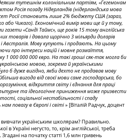
деяким тутешнім колоніальним партіям, «Гегемонам
уктом Росія позаду Нідерландів (нідерландська мова
жет Росії становить лише 2% бюджету США (зараз,
 або Чикаго). Економічний вимір мови ще й у тому,
и газети «Санді Таймс», ще років 15 тому англійська
их товарів і давала щорічно 3 мільярди доларів
і Австралія. Мову купують і продають. На цьому
аючи про інтереси націй і мовне розмаїття,
у 1 000 000 000 євро. На такі гроші сяк-так могла би
українською мовою, зокрема й українськими
було б дуже вигідно, якби дехто не продавав мову
йбільша вигода від своєї мови саме господарська, бо
орозуміння, відкриття світу і єднання для праці
культурне та ідеологічне приниження може призвести
ртості, соціальної нестабільності і спаду
нам повагу в Європі і світі
» [Віталій Радчук, доцент
ше вивчати українським школярам? Правильно.
 в Україні негусто, то, крім англійської, треба
 Згадані на початку статті 1,6 млн гривень