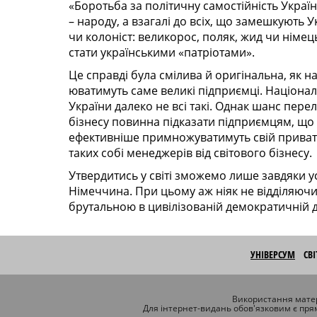
«Боротьба за політичну самостійність Украї
– народу, а взагалі до всіх, що замешкують Ук
чи колоніст: великорос, поляк, жид чи німець.
стати українськими «патріотами».
Це справді була смілива й оригінальна, як на 
юватимуть саме великі під­при­ємці. Націонал
України далеко не всі такі. Однак шанс перел
бізнесу повинна підказати під­приємцям, щ
ефек­тивніше при­множуватимуть свій приватн
таких собі ме­неджерів від світо­вого бізнесу.
Утвердитись у світі зможемо лише завдяки ус
Німеччина. При цьому аж ніяк не відділяючи 
брутальною в цивілізованій демо­кратичній 
УНІВЕРСУМ
СВ
Використання матер
Для інтернет-видань обов'язковим є пря