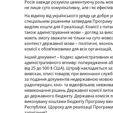
Росія завжди розуміла цементуючу роль мов
не лише суто комунікативну, але і як ефекти
На відміну від українського уряду це добре у
спеціальним рішенням затвердив Програму 
виділяє кошти для її реалізації. Комісії з пи
також адміністрування мови – догляд за ви
мають змогу зважати не тільки на суто мовоз
контекст державної мови – політичні, економ
комісії є обов’язковими для всіх організацій,
Інший документ – Кодекс адміністративних
адміністративного впливу: попередження або
від 25 до 500 $ США). Штраф накладається з
вивісках, описі товарів; при виконанні служб
за подання документів недержавною мовою,
радіопередач, кіно- та відеофільмів; невжи
невиконання рішень Державної комісії лито
до державного бюджету. Державна комісія л
виконувану коштами бюджету Програму вжи
Республіки. Щороку для реалізації Програми в
запитання?