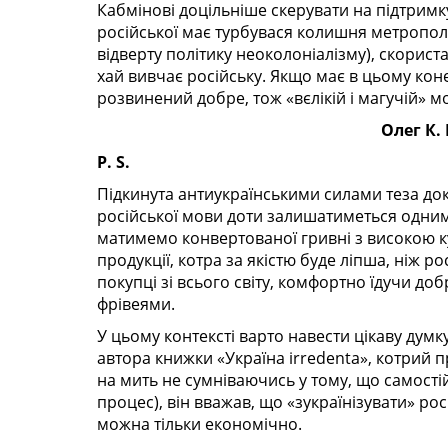
Кабмінові доцільніше скерувати на підтрим
російської має турбувася колишня метрополі
відверту політику неоколоніалізму), скорист
хай вивчає російську. Якщо має в цьому коне
розвинений добре, тож «вєлікій і магучій» 
Олег К.
P. S.
Підкинута антиукраїнськими силами теза до
російської мови доти залишатиметься одним 
матимемо конвертованої гривні з високою 
продукції, котра за якістю буде ліпша, ніж р
покупці зі всього світу, комфортно їдучи д
фрівеями.
У цьому контексті варто навести цікаву дум
автора книжки «Україна irredenta», котрий 
на мить не сумніваючись у тому, що самості
процес), він вважав, що «зукраїнізувати» росія
можна тільки економічно.