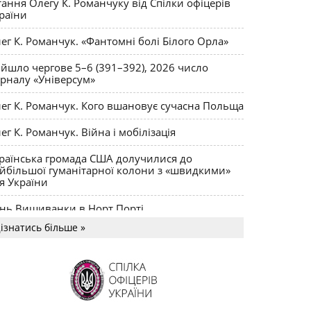
тання Олегу К. Романчуку від Спілки офіцерів
 липня 2010 року «Про внесення змін до
раїни
ложення про підготовку науково-педагогічних
наукових кадрів»
ег К. Романчук. «Фантомні болі Білого Орла»
Чи треба
ОВА ПРО МОВУ
Олег К. Романчук
йшло чергове 5–6 (391–392), 2026 число
вчати російську мову?
рналу «Універсум»
Куди прямує
ИЩА ШКОЛА
Роман Яремійчук
ег К. Романчук. Кого вшановує сучасна Польща
ща технічна освіта?
ег К. Романчук. Війна і мобілізація
раїнська громада США долучилися до
йбільшої гуманітарної колони з «швидкими»
я України
нь Вишиванки в Норт Порті
ізнатись більше »
US MAGNUM Олега К. Романчука