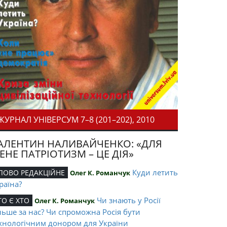
ЖУРНАЛ УНІВЕРСУМ 7–8 (201–202), 2010
АЛЕНТИН НАЛИВАЙЧЕНКО: «ДЛЯ
ЕНЕ ПАТРІОТИЗМ – ЦЕ ДІЯ»
Куди летить
ЛОВО РЕДАКЦІЙНЕ
Олег К. Романчук
раїна?
Чи знають у Росії
ТО Є ХТО
Олег К. Романчук
льше за нас? Чи спроможна Росія бути
хнологічним донором для України