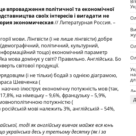
Ві
28
Ук
По
 це впровадження політичної та економічної
і 
ставництва своїх інтересів і вигадати не
Ол
гория экономическая
// Литературная Россия. –
М
Ви
ви
жу
орії мови. Лінгвісти (і не лише лінгвісти) добре
В
 (демографічний, політичний, культурний,
Ол
ви
й, інформаційний тощо) економічний параметр
Ол
ка мова домінує у світі? Правильно. Англійська. Бо
ерть світової продукції.
Ук
на
довцям (і не тільки) бодай з однією діаграмою,
дл
Тараса Шевченка (
ка наочно ілюструє економічну потужність мов (так,
Де
17,8%, на німецьку – 9,6%, французьку – 5,9%,
Д
За мовнополітичною потужністю (
OP
) російській мові належить 3%, англійській – 54%,
ської, тоді як англійську вивчає майже вся юнь
 українська десь у третьому десятку (як і за