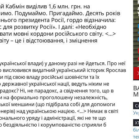
 Кабмін виділив 1,6 млн. грн. на
имо. Подумаймо. Пригадаймо. Десять років
нього президента Росії, гордо відзначила:
для розвитку Росії». І далі: «Необхідно
вати мовні кордони російського світу. <…>
ту – це і відстоювання, і зміцнення
української влади) у даному разі не йдеться. Про неї
но висловився видатний український історик Ярослав
під свою владу російські шовіністи та їх
 державної української нації, ведуть ніким не
В
адокс? Ні, не парадокс, а свідчення того, що в
М
чи на формально проголошену незалежність,
ької меншини (що підібрала собі для допомоги
С
рів) над українською нацією. <...> Немає в світі
Ук
ального уряду і адміністрації, які не те що
Х
єю бездіяльністю і корумпованістю сприяли б
бі
те