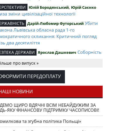
,
ЕРСПЕКТИВИ
Юлій Бородянський
Юрій Саєнко
иза зміни цивілізаційної технології
Убити
ЕРЖАВНІСТЬ
Дарій-Любомир Футорський
акона Львівська обласна рада 1-го
мократичного скликання: Критичний погляд
ізь два десятиліття
Соборність
ЕЗПЕКА ДЕРЖАВИ
Ярослав Дашкевич
 федеративність?
ільше про випуск »
Увічнення пам’яті
АМ’ЯТЬ
Ірина Магрицька
ртв голодомору-33. Регіональні (і не тільки)
ОФОРМИТИ ПЕРЕДОПЛАТУ
облеми
Валентин НАЛИВАЙЧЕНКО: «Для
КСКЛЮЗИВ
НАШІ НОВИНИ
не патріотизм – це дія»
ДЕМО ЩИРО ВДЯЧНІ ВСІМ НЕБАЙДУЖИМ ЗА
В обороні гідності
OTA BENE
Ярослав Розумний
ДЬ-ЯКУ ФІНАНСОВУ ПІДТРИМКУ ЧАСОПИСОВІ!
раїнців: У справі ЗАЯВИ Українського
толицького університету (УКУ) з приводу
омилкова та згубна політика Польщі»
станови № 642 Кабінету Міністрів України від