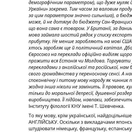
демографічним параметром), що дуже муляє 
Уркаїни» зокрема. Тим часом за валовим прод
за цим параметром значно сильніша), а бюд
може, й не дотягує до бюджету Сан-Франциско
що вона сама є товаром. У Британії, за даним
мова займала шостий рядок у списку експортн
прибутку. Не менше заробляють на мові США 
хтось заробляє ще й політичний капітал. Дб
Євросоюз на переклади офіційно виділяє щорок
прожити вся Естонія чи Молдова. Торгувати 
перекладами з англійської та російської, нам 
свого громадянства у переносному сенсі. А на
споконвічну і питому мову народу як чинник п
жодна інша ніколи не замінить. Її правове, 
тільки до моральної депресії, душевної розде
виробництва. Її підйом, навпаки, забезпечить 
Інституту філології КНУ імені Т. Шевченка.
То яку мову, крім української, найдоцільні
АНГЛІЙСЬКУ. Оскільки з викладачами японської
штудіювати німецьку, французьку, еспанську.