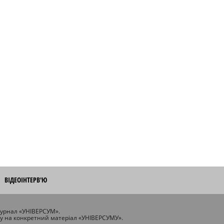
ВІДЕОІНТЕРВ'Ю
журнал «УНІВЕРСУМ».
ту на конкретний матеріал «УНІВЕРСУМУ».