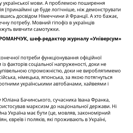
ку української мови. А проблемою поши­рення
я (принаймні це буде логічніше, ніж демонструвати
авшись досвідом Німеччини й Франції. А хто бажає,
чну потребу. Мовний гіпофіз в українців
можуть вивчити самотужки.
 РОМАНЧУК, шеф-редактор журналу «Універсум»
конечної потреби функціонування офіційної
із факторів соціальної напруженості, доки не
купівельною спроможністю, доки не вироблятимемо
осійська, німецька, японська, за якою потягнуться
обротними українськими автобанами, хайвеями і
ку Юліана Бачинського, сучасника Івана Франка,
пристосував марксизм до національної держави. Ні
йна Україна має бути (це, мовляв, закономірний
н, євреїв і поляків, які прожи­вають в Україні,