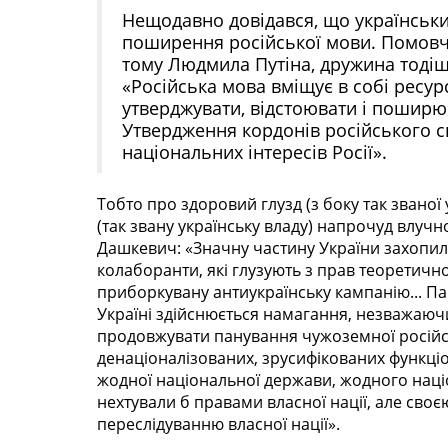
Нещодавно довідався, що український
поширення російської мови. Помовч
тому Людмила Путіна, дружина тодіш
«Російська мова вміщує в собі ресурс 
утверджувати, відстоювати і поширю
Утвердження кордонів російського сві
національних інтересів Росії».
Тобто про здоровий глузд (з боку так званої 
(так звану українську владу) напрочуд влуч
Дашкевич: «Значну частину України захопили 
колаборанти, які глузують з прав теоретично
приборкувану антиукраїнську кампанію... Пар
Україні здійснюється намагання, незважаю
продовжувати панування чужоземної російс
денаціоналізованих, зрусифікованих функціоне
жодної національної держави, жодного націон
нехтували б правами власної нації, але сво
переслі­дуванню власної нації».