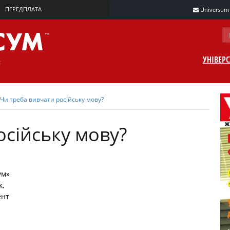
ПЕРЕДПЛАТА
Universum m
УНІВЕР
Чи треба вивчати російську мову?
осійську мову?
ум»
к,
ент