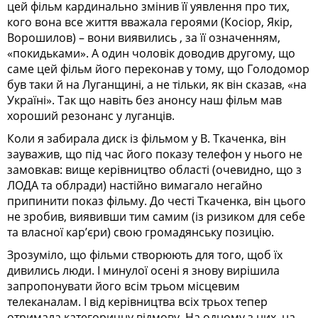
цей фільм кардинально змінив її уявлення про тих,
кого вона все життя вважала героями (Косіор, Якір,
Ворошилов) – вони виявились , за її означенням,
«покидьками». А один чоловік доводив другому, що
саме цей фільм його переконав у тому, що Голодомор
був таки й на Луганщині, а не тільки, як він сказав, «на
Україні». Так що навіть без анонсу наш фільм мав
хороший резонанс у луганців.
Коли я забирала диск із фільмом у В. Ткаченка, він
зауважив, що під час його показу телефон у нього не
замовкав: вище керівництво області (очевидно, що з
ЛОДА та облради) настійно вимагало негайно
припинити показ фільму. До честі Ткаченка, він цього
не зробив, виявивши тим самим (із ризиком для себе
та власної кар’єри) свою громадянську позицію.
Зрозуміло, що фільми створюють для того, щоб їх
дивились люди. І минулої осені я знову вирішила
запропонувати його всім трьом місцевим
телеканалам. І від керівництва всіх трьох тепер
отримала категоричну відмову. На одному з них, на