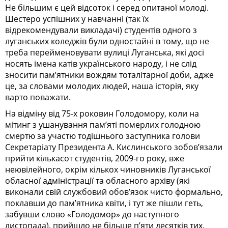
Не більшим є цей відсоток і серед опитаної молоді.
Шестеро успішних у навчанні (так їх
відрекомендували викладачі) студентів одного з
луганських коледжів були одностайні в тому, що не
треба перейменовувати вулиці Луганська, які досі
носять імена катів українського народу, і не слід
зносити пам’ятники вождям тоталітарної доби, адже
це, за словами молодих людей, наша історія, яку
варто поважати.
На відміну від 75-х роковин Голодомору, коли на
мітинг з ушанування пам’яті померлих голодною
смертю за участю тодішнього заступника голови
Секретаріату Президента А. Кислинського зобов’язали
прийти кількасот студентів, 2009-го року, вже
неювілейного, окрім кількох чиновників Луганської
обласної адміністрації та обласного архіву (які
виконали свій службовий обов’язок чисто формально,
поклавши до пам’ятника квіти, і тут же пішли геть,
забувши слово «Голодомор» до наступного
листопада), прийшло не більше п’яти десятків тих,