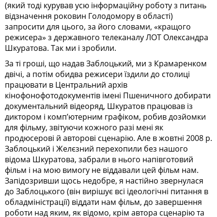
(який тоді курував усю інформаційну роботу з питань
відзначення роковин Голодо­мору в області)
запросити для цього, за його словами, «кращого
режисера» з державного телеканалу ЛОТ Олек­сандра
Шкуратова. Так ми і зробили.
За ті гроші, що надав Заблоцький, ми з Крамаренком
двічі, а потім обидва режисери їздили до столиці
працювати в Центральний архів
кінофонофотодокументів імені Пшеничного добирати
документальний відеоряд, Шкуратов працював із
диктором і комп’ютерним графіком, робив до­зйом­ки
для фільму, звітуючи кожного разі мені як
продюсерові й авторові сценарію. Але в жовтні 2008 р.
Заб­лоцький і Желєзний перехопили без нашого
відома Шкуратова, забрали в нього напівготовий
фільм і на мою вимогу не віддавали цей фільм нам.
Запідозривши щось недобре, я настійно звернулася
до Заблоцького (він вирішує всі ідеологічні питання в
обладміністрації) віддати нам фільм, до завершення
роботи над яким, як відомо, крім автора сценарію та