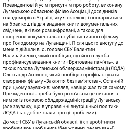
Прези­ден­тові й усім присутнім про роботу, виконану
Луганською обласною філією Асоціації дослідників
голодоморів в Україні, яку я очолюю, і поскаржитися
на брак коштів для видання книги документальних
свідчень, які вже розшифровані, а також для
створення документально-публіцистичного фільму
про Голодомор на Луганщині. Після цього виступу до
мене підійшли в. о. голови СБУ Валентин
Наливайченко, який пообіцяв, що його служба
профінансує видання книги «Врятова­на пам’ять», а
також голова Лугансь­кої облдержадміністрації (ЛОДА)
Олександр Антипов, який пообіцяв профінансувати
створення фільму «Закляття безпам’ятства». Останній
при цьому зауважив: мовляв, навіщо жалітися самому
Президентові – треба було розв’язати це питання з
ним як із головою облдержадміністрації у Луганську
(але зауважу, що в управлінні внутрішньої політики
ЛОДА і так добре знали про ці проблеми).
До честі СБУ в Луганській області, її співробітники
зробили все, щоб книга (без жодних редагувань!)