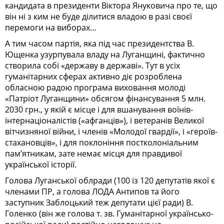
кандидата в президенти Віктора Януковича про те, що
він ні з ким не буде ділитися владою в разі своєї
перемоги на виборах…
А тим часом партія, яка під час президентства В.
Ющенка узурпувала владу на Луганщині, фактично
створила собі «державу в державі». Тут в усіх
гуманітарних сферах активно діє розроблена
обласною радою програма виховання молоді
«Патріот Луганщи­ни» обсягом фінансування 5 млн.
2030 грн., у якій є місце і для вшанування воїнів-
інтернаціоналістів («афганців»), і ветеранів Великої
вітчизняної війни, і членів «Молодої гвардії», і «героїв-
стахановців», і для поклоніння постколоніальним
пам’ятникам, зате немає місця для правдивої
української історії.
Голова Луганської облради (100 із 120 депутатів якої є
членами ПР, а голова ЛОДА Антипов та його
заступник Заблоцький теж депутати цієї ради) В.
Голенко (він же голова т. зв. Гуманітарної українсько-