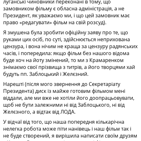
луганські чиновники переконані в тому, що
замовником фільму є обласна адміністрація, а не
Президент, як уважаємо ми, і що цей замовник має
право «редагувати» фільм на свій розсуд).
Я змушена була зробити офіційну заяву про те, що
руками цих осіб, по суті, здійснюється неприхована
цензура, і вона нічим не краща за цензуру радянських
часів, і попередила: якщо фільм без нашого відома
буде хоч на йоту змінений, то ми з Крамаренком
знімаємо свої прізвища з титрів, а його творцями хай
будуть пп. Заблоцький і Желєзний.
Нарешті (після мого звернення до Секретаріату
Президента) диск із майже готовим фільмом мені
віддали, але ми вже не хотіли його доопрацьовувати,
щоб не бути залежними ні від Заблоцького, ні від
Желєзного, а відтак від ЛОДА.
У відчаї від того, що наша попередня кількарічна
нелегка робота може піти нанівець і наш фільм так і
не буде створений, я вирішила написати своїм друзям