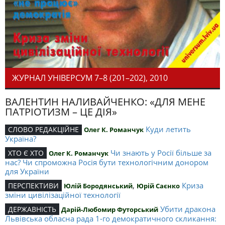
ЖУРНАЛ УНІВЕРСУМ 7–8 (201–202), 2010
ВАЛЕНТИН НАЛИВАЙЧЕНКО: «ДЛЯ МЕНЕ
ПАТРІОТИЗМ – ЦЕ ДІЯ»
Куди летить
СЛОВО РЕДАКЦІЙНЕ
Олег К. Романчук
Україна?
Чи знають у Росії більше за
ХТО Є ХТО
Олег К. Романчук
нас? Чи спроможна Росія бути технологічним донором
для України
,
Криза
ПЕРСПЕКТИВИ
Юлій Бородянський
Юрій Саєнко
зміни цивілізаційної технології
Убити дракона
ДЕРЖАВНІСТЬ
Дарій-Любомир Футорський
Львівська обласна рада 1-го демократичного скликання: