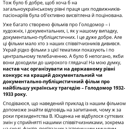
Тож було б добре, щоб хоча б на
загальноукраїнському рівні праця цих подвижників-
пасіонаріїв була об’єктивно висвітлена й поцінована.
Уже багато створено фільмів про Голодомор – і
художніх, і документальних, і, як у нашому випадку,
документально-публіцистичних. І це дуже добре. Але
ці фільми мало хто з наших співвітчизників дивився.
Украй рідко фільми з цієї тематики показують і по
центральному телебаченню. А було б непогано, якби
вони доходили до широкого глядача! На мою думку,
настав час організувати на державному рівні
конкурс на кращий документальний чи
документально-публіцистичний фільм про
найбільшу українську трагедію – Голодомор 1932-
1933 року.
Сподіваюся, що наведений приклад із нашим фільмом
допоможе знайти відповідь на запитання, чому ж за
роки президентства В. Ющенка не відбулося суттєвих
змін у сприйнятті нашими співвітчизниками, зокрема
на сході, фактів, пов’язаних з історичним минулим,