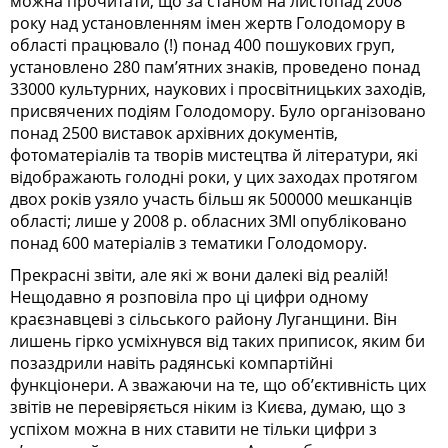
можна прочитати, що за станом на листопад 2008
року над установленням імен жертв Голодомору в
області працювало (!) понад 400 пошукових груп,
установлено 280 пам’ятних знаків, проведено понад
33000 культурних, наукових і просвітницьких заходів,
присвячених подіям Голодомору. Було організовано
понад 2500 виставок архівних документів,
фотоматеріалів та творів мистецтва й літератури, які
відображають голодні роки, у цих заходах протягом
двох років узяло участь більш як 500000 мешканців
області; лише у 2008 р. обласних ЗМІ опубліковано
понад 600 матеріалів з тематики Голодомору.
Прекрасні звіти, але які ж вони далекі від реалій!
Нещодавно я розповіла про ці цифри одному
краєзнавцеві з сільського району Луганщини. Він
лишень гірко усміхнувся від таких приписок, яким би
позаздрили навіть радянські компартійні
функціонери. А зважаючи на те, що об’єктивність цих
звітів не перевіряється ніким із Києва, думаю, що з
успіхом можна в них ставити не тільки цифри з