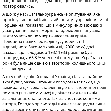
національні трагедії – для того, щоб вони ніколи не
повторювались.
А що ж у нас? Загальноукраїнське опитування, яке
провів у листопаді Київський інститут управління імені
Горшеніна, показало, що в минулорічних заходах з
ушанування пам’яті жертв голодоморів планувала
взяти участь лише чверть населення країни.
Половина наших громадян (усупереч ст. 1
відповідного Закону України від 2006 року) досі
вважає, що Голодомор 1932-1933 років не був
геноцидом, а 66,3 % упевнені в тому, що Україна в ті
роки була лише однією з територій колишнього СРСР,
які голодували.
А от у найсхіднішій області Украї­ни, сільські райони
якої були уражені штучним голодом настільки, що
вимирали цілі села, ставлення до цієї історичної події
помітно (зі знаком мінус) відрізняється навіть від
загальнонаціонального. Так, за спостереженнями
автора, Голодомор сьогодні визнає геноцидом лише
двоє з десяти опитаних на вулиці дорослих луганців.