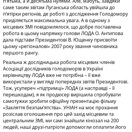
п’ятьма, а й десятьма нулями. Але, мабуть, завдяки
саме таким звітам Луганська область увійшла до
п’ятірки регіонів, де роботі з дослідження Голодомору
приділяється максимальна увага. А в одному з
місцевих ЗМІ повідомлялося, що добре поставлена
робота в цьому напрямку голови ЛОДА О. Антипова
дала підстави Президентові В. Ющенку присвоїти
цьому «регіоналові» 2007 року звання чиновника
першого рангу.
Реальна ж дослідницька робота місцевих членів
Асоціації дослідників голодоморів в Україні
керівництву ЛОДА вже не потрібна – її вже
використали у вигляді попередніх звітів Президентові.
Тож, усупереч «підтримці» ЛОДА (а насправді – її
перешкодам), я як продюсер вирішила спробувати
самотужки зробити офіційну презентацію фільму
«Закляття безпам’ятства». УНІАН на моє прохання
розіслав оголошення про цей захід місцевим та
центральним ЗМІ, ми самі знайшли кінозал на 200
людей, наші друзі-патріоти допомогли оплатити його