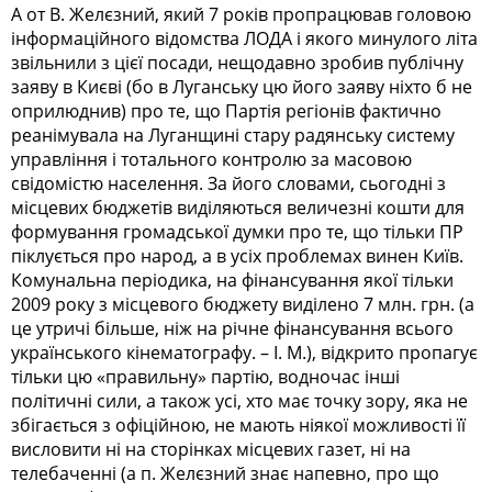
А от В. Желєзний, який 7 років пропрацював головою
інформаційного відомства ЛОДА і якого минулого літа
звільнили з цієї посади, нещодавно зробив публічну
заяву в Києві (бо в Луганську цю його заяву ніхто б не
оприлюднив) про те, що Партія регіонів фактично
реанімувала на Луган­щи­ні стару радянську систему
управління і тотального контролю за масовою
свідомістю населення. За його словами, сьогодні з
місцевих бюджетів виділяються величезні кошти для
формування громадської думки про те, що тільки ПР
піклується про народ, а в усіх проблемах винен Київ.
Комуналь­на періодика, на фінансування якої тільки
2009 року з місцевого бюджету виділено 7 млн. грн. (а
це утричі більше, ніж на річне фінансування всього
українського кінематографу. – І. М.), відкрито пропагує
тільки цю «правильну» партію, водночас інші
політичні сили, а також усі, хто має точку зору, яка не
збігається з офіційною, не мають ніякої можливості її
висловити ні на сторінках місцевих газет, ні на
телебаченні (а п. Желєзний знає напевно, про що