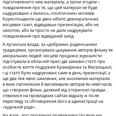
підготовленого нею матеріалу, а трохи згодом –
повідомлення про те, що цей матеріал не буде
надруковано з якихось «політичних» мотивів.
Кореспонденти ще двох нібито демократичних
місцевих газет, відвідавши презентацію, або не
захотіли, або їм просто не дали надрукувати
повідомлення про відвіданий захід.
А луганська влада, за «добрими» радянськими
традиціями, організувала цькування авторів фільму як
аморальних людей: місцеві продажні журналісти
підготували в обласній пресі дві замовні статті про
особисте життя по­друж­жя Крамаренка та Магрицької,
і ці статті були надруковані саме в день презентації; а
ще два теж явно замовних, але анонімних матеріали,
в яких паплюжили й висміювали авторів як невігласів,
що створили фільм, далекий від історичної правди,
з’явилися на провладних сайтах відразу ж після
перегляду та обговорення його в адміністрації на
«художній раді».
На жаль, досі поодинокі подвижники (до яких ми