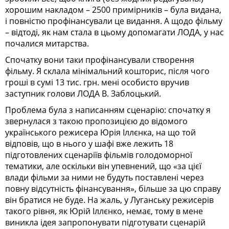
хорошим накладом – 2500 примірників – була видана,
і повністю профінансували це видання. А щодо фільму
– відтоді, як нам стала в цьому допомагати ЛОДА, у нас
почалися митарства.
Спочатку вони таки профінансували створення
фільму. Я склала мініма­ль­­ний кошторис, після чого
гроші в сумі 13 тис. грн. мені особисто вручив
заступник голови ЛОДА В. Заблоць­кий.
Проблема була з написанням сценарію: спочатку я
звернулася з такою пропозицією до відомого
українського режисера Юрія Іллєнка, на що той
відповів, що в нього у шафі вже лежить 18
підготовлених сценаріїв фільмів голодоморної
тематики, але оскільки він упевнений, що «за цієї
влади фільми за ними не будуть поставлені через
повну відсутність фінансування», більше за цю справу
він братися не буде. На жаль, у Луганську режисерів
такого рівня, як Юрій Іллєнко, немає, тому в мене
виникла ідея запропонувати підготувати сценарій