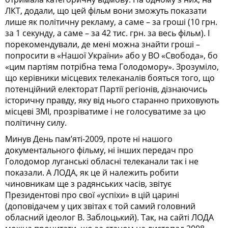
ЛКТ, додали, що цей фільм вони зможуть показати
лише як політичну рекламу, а саме – за гроші (10 грн.
за 1 секунду, а саме – за 42 тис. грн. за весь фільм). І
порекомендували, де мені можна знайти гроші –
попросити в «Нашої України» або у ВО «Свобода», бо
«цим партіям потрібна тема Голодо­мору». Зрозуміло,
що керівники місцевих телеканалів бояться того, що
потенційний електорат Партії регіонів, дізнаючись
історичну правду, яку від нього старанно приховують
місцеві ЗМІ, прозріватиме і не голосуватиме за цю
політичну силу.
Минув День пам’яті-2009, проте ні нашого
документального фільму, ні інших передач про
Голодомор луганські обласні телеканали так і не
показали. А ЛОДА, як це й належить робити
чиновникам ще з радянських часів, звітує
Президентові про свої «успіхи» в цій царині
(доповідачем у цих звітах є той самий головний
обласний ідеолог В. Заблоцький). Так, на сайті ЛОДА