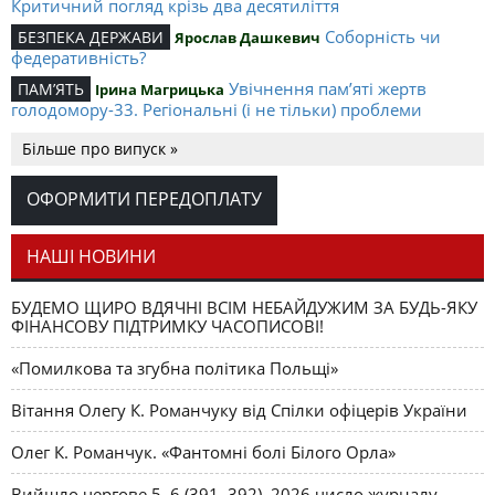
Критичний погляд крізь два десятиліття
Соборність чи
БЕЗПЕКА ДЕРЖАВИ
Ярослав Дашкевич
федеративність?
Увічнення пам’яті жертв
ПАМ’ЯТЬ
Ірина Магрицька
голодомору-33. Регіональні (і не тільки) проблеми
Валентин НАЛИВАЙЧЕНКО: «Для мене
ЕКСКЛЮЗИВ
Більше про випуск »
патріотизм – це дія»
В обороні гідності
NOTA BENE
Ярослав Розумний
ОФОРМИТИ ПЕРЕДОПЛАТУ
українців: У справі ЗАЯВИ Українського католицького
університету (УКУ) з приводу Постанови № 642 Кабінету
Міністрів України від 28 липня 2010 року «Про внесення
НАШІ НОВИНИ
змін до Положення про підготовку науково-педагогічних
і наукових кадрів»
БУДЕМО ЩИРО ВДЯЧНІ ВСІМ НЕБАЙДУЖИМ ЗА БУДЬ-ЯКУ
Чи треба вивчати
МОВА ПРО МОВУ
ФІНАНСОВУ ПІДТРИМКУ ЧАСОПИСОВІ!
Олег К. Романчук
російську мову?
«Помилкова та згубна політика Польщі»
Куди прямує вища
ВИЩА ШКОЛА
Роман Яремійчук
технічна освіта?
Вітання Олегу К. Романчуку від Спілки офіцерів України
Олег К. Романчук. «Фантомні болі Білого Орла»
Вийшло чергове 5–6 (391–392), 2026 число журналу