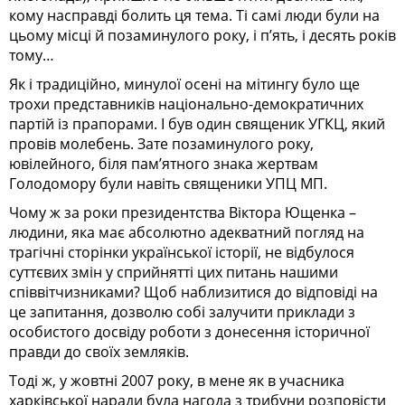
кому насправді болить ця тема. Ті самі люди були на
цьому місці й позаминулого року, і п’ять, і десять років
тому…
Як і традиційно, минулої осені на мітингу було ще
трохи представників національно-демократичних
партій із прапорами. І був один священик УГКЦ, який
провів молебень. Зате позаминулого року,
ювілейного, біля пам’ятного знака жертвам
Голодомо­ру були навіть священики УПЦ МП.
Чому ж за роки президентства Віктора Ющенка –
людини, яка має абсолютно адекватний погляд на
трагічні сторінки української історії, не відбулося
суттєвих змін у сприйнятті цих питань нашими
співвітчизниками? Щоб наблизитися до відповіді на
це запитання, дозволю собі залучити приклади з
особистого досвіду роботи з донесення історичної
правди до своїх земляків.
Тоді ж, у жовтні 2007 року, в мене як в учасника
харківської наради була нагода з трибуни розповісти