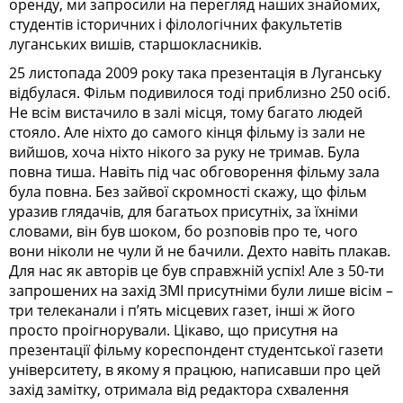
оренду, ми запросили на перегляд наших знайомих,
студентів історичних і філологічних факультетів
луганських вишів, старшокласників.
25 листопада 2009 року така презентація в Луганську
відбулася. Фільм подивилося тоді приблизно 250 осіб.
Не всім вистачило в залі місця, тому багато людей
стояло. Але ніхто до самого кінця фільму із зали не
вийшов, хоча ніхто нікого за руку не тримав. Була
повна тиша. Навіть під час обговорення фільму зала
була повна. Без зайвої скромності скажу, що фільм
уразив глядачів, для багатьох присутніх, за їхніми
словами, він був шоком, бо розповів про те, чого
вони ніколи не чули й не бачили. Дехто навіть плакав.
Для нас як авторів це був справжній успіх! Але з 50-ти
запрошених на захід ЗМІ присутніми були лише вісім –
три телеканали і п’ять місцевих газет, інші ж його
просто проігнорували. Цікаво, що присутня на
презентації фільму кореспондент студентської газети
університету, в якому я працюю, написавши про цей
захід замітку, отримала від редактора схвалення