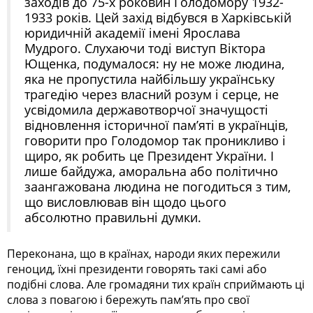
заходів до 75-х роковин Голодомору 1932-
1933 років. Цей захід відбувся в Хар­ків­­ській
юридичній академії імені Ярослава
Мудрого. Слухаючи тоді ви­с­туп Віктора
Ющенка, подумалося: ну не може людина,
яка не пропустила найбільшу українську
трагедію через власний розум і серце, не
усвідомила державотворчої значущості
відновлення історичної пам’яті в українців,
говорити про Голодомор так проникливо і
щиро, як робить це Президент Украї­ни. І
лише байдужа, аморальна або політично
заангажована людина не погодиться з тим,
що висловлював він щодо цього
абсолютно правильні думки.
Переконана, що в країнах, народи яких пережили
геноцид, їхні президенти говорять такі самі або
подібні слова. Але громадяни тих країн сприймають ці
слова з повагою і бережуть пам’ять про свої