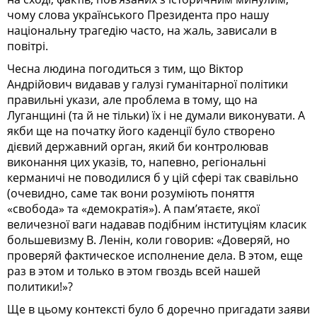
чому слова українського Прези­ден­та про нашу
національну трагедію часто, на жаль, зависали в
повітрі.
Чесна людина погодиться з тим, що Віктор
Андрійович видавав у галузі гуманітарної політики
правильні укази, але проблема в тому, що на
Луганщині (та й не тільки) їх і не думали виконувати. А
якби ще на початку його каденції було створено
дієвий державний орган, який би контролював
виконання цих указів, то, напевно, регіональні
керманичі не поводилися б у цій сфері так свавільно
(очевидно, саме так вони розуміють поняття
«свобода» та «демократія»). А пам’ятаєте, якої
величезної ваги надавав подібним інституціям класик
большевизму В. Ленін, коли говорив: «Доверяй, но
проверяй фактическое исполнение дела. В этом, еще
раз в этом и только в этом гвоздь всей нашей
политики!»?
Ще в цьому контексті було б доречно пригадати заяви