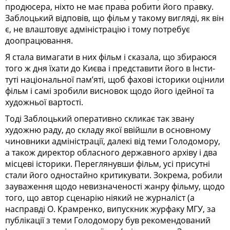
продюсера, ніхто не має права робити його правку.
Заблоцький відповів, що фільм у такому вигляді, як він
є, не влаштовує адміністрацію і тому потребує
доопрацювання.
Я стала вимагати в них фільм і сказала, що збираюся
того ж дня їхати до Києва і представити його в Інсти­
туті національної пам’яті, щоб фахові історики оцінили
фільм і самі зробили висновок щодо його ідейної та
художньої вартості.
Тоді Заблоцький оперативно скликає так звану
художню раду, до складу якої ввійшли в основному
чиновники адміністрації, далекі від теми Голодо­мору,
а також директор обласного державного архіву і два
місцеві історики. Переглянувши фільм, усі присутні
стали його одностайно критикувати. Зокрема, робили
зауваження щодо невизначеності жанру фільму, щодо
того, що автор сценарію ніякий не журналіст (а
насправді О. Крам­ренко, випускник журфаку МГУ, за
публікації з теми Голодомору був рекомендований