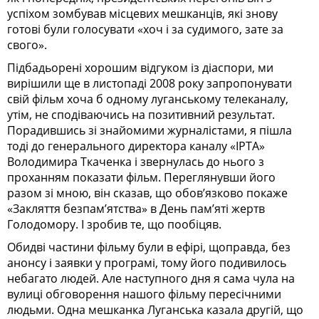
успіхом зомбував місцевих мешканців, які знову
готові були голосувати «хоч і за судимого, зате за
свого».
Підбадьорені хорошим відгуком із діаспори, ми
вирішили ще в листопаді 2008 року запропонувати
свій фільм хоча б одному луганському телеканалу,
утім, не сподіваючись на позитивний результат.
Порадившись зі знайомими журналістами, я пішла
тоді до генерального директора каналу «ІРТА»
Володимира Ткаченка і звернулась до нього з
проханням показати фільм. Переглянувши його
разом зі мною, він сказав, що обов’язково покаже
«Закляття безпам’ятства» в День пам’яті жертв
Голодомору. І зробив те, що пообіцяв.
Обидві частини фільму були в ефірі, щоправда, без
анонсу і заявки у програмі, тому його подивилось
небагато людей. Але наступного дня я сама чула на
вулиці обговорення нашого фільму пересічними
людьми. Одна мешканка Луганська казала другій, що