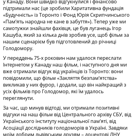
у Канаду. Вони швидко відгукнулися і фінансово
підтримали нас (це зробили Харитативна фундація
«Буду­ч­ність» із Торонто і Фонд Юрія Скрип­чинського
«Пам’ять народна не кане в забуття»). Тепер уже ми
самотужки знайшли фахівця, це був луганець Ігор
Кашуба, який за кілька днів зробив усе, щоб фільм за
нашим сценарієм був підготовлений до річниці
Голодомору.
У переддень 75-х роковин нам удалося переслати
Інтернетом у Канаду наш фільм, і наступного дня ми
вже отримали відгук від українців із Торонто: вони
повідомили, що фільм «Закляття безпам’ятства»
викликав у них фурор, і додали, що він найкращий з
усіх фільмів про Голодомор, які їм удалось
переглянути.
За час, що минув відтоді, ми отримали позитивні
відгуки на наш фільм від Центрального архіву СБУ, від
Українського інституту національної пам’яті, від
Асоціації дослідників голодоморів в Україні. Завдяки
моїм добрим львівським друзям – доцентові ЛНУ