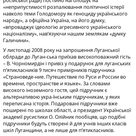
російської ради) постійно наголошує на
«неприпустимості розпалювання політичної істерії
навколо теми Голодомору як геноциду українського
народу», а офіційна Україна, на його думку,
«впроваджує ідеологію агресивного українського
націоналізму», нав’язуючи нашим землякам «думку
Галичини».
У листопаді 2008 року на запрошення Луганської
облради до Луган-ська приїхав високоповажний гість
– В. Чорномирдін і привіз у подарунок для луганських
п’ятикласників 9 тисяч примірників підручника
«Страноведе-ние. Путешествие по Руси и России во
времени, пространстве и языке». За словами
високого іноземного гостя, цей підручник є
альтернативою укра-їнським підручникам, у яких
переписана історія. Подаровані підручники вже
поширені по школах області, а президент Української
академії русистики О. Олійник пообіцяв, що подібні
підручники будуть створені й для учнів інших класів
шкіл Луганщини, а не лише для п’ятикласників.