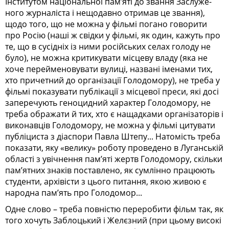
Інститутом національної пам’яті до звання Заслуже­
ного журналіста і нещодавно отримав це звання),
щодо того, що не можна у фільмі погано говорити
про Росію (наші ж свідки у фільмі, як один, кажуть про
те, що в сусідніх із ними російських селах голоду не
було), не можна критикувати місцеву владу (яка не
хоче перейменовувати вулиці, названі іменами тих,
хто причетний до організації Голодомору), не треба у
фільмі показувати публікації з місцевої преси, які досі
заперечують геноцидний характер Голодомору, не
треба ображати й тих, хто є нащадками організаторів і
виконавців Голодомо­ру, не можна у фільмі цитувати
публіциста з діаспори Павла Штепу... Натомість треба
показати, яку «велику» роботу проведено в Луганській
області з увічнення пам’яті жертв Голодомору, скільки
пам’ятних знаків поставлено, як сумлінно працюють
студенти, архівісти з цього питання, якою живою є
народна пам’ять про Голодомор...
Одне слово – треба повністю переробити фільм так, як
того хочуть Заблоцький і Желєзний (при цьому високі