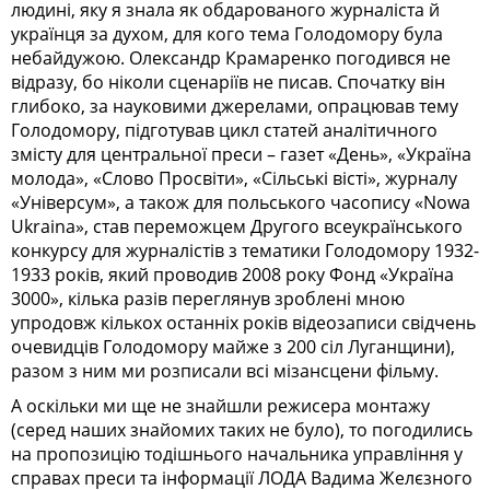
людині, яку я знала як обдарованого журналіста й
українця за духом, для кого тема Голодомору була
небайдужою. Олек­сандр Крамаренко погодився не
відразу, бо ніколи сценаріїв не писав. Спочатку він
глибоко, за науковими джерелами, опрацював тему
Голодо­мо­ру, підготував цикл статей аналітичного
змісту для центральної преси – газет «День», «Україна
молода», «Слово Просвіти», «Сільські вісті», журналу
«Універсум», а також для польського часопису «Nowa
Ukraina», став переможцем Другого всеукраїнського
конкурсу для журналістів з тематики Голодомору 1932-
1933 років, який проводив 2008 року Фонд «Україна
3000», кілька разів переглянув зроблені мною
упродовж кількох останніх років відеозаписи свідчень
очевидців Голодомору майже з 200 сіл Луганщини),
разом з ним ми розписали всі мізансцени фільму.
А оскільки ми ще не знайшли ре­жи­сера монтажу
(серед наших знайомих таких не було), то погодились
на пропозицію тодішнього начальника управління у
справах преси та інформації ЛОДА Вадима Желєзного