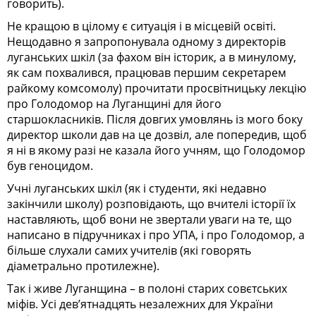
говорить).
Не кращою в цілому є ситуація і в місцевій освіті.
Нещодавно я запропонувала одному з директорів
луганських шкіл (за фахом він історик, а в минулому,
як сам похвалився, працював першим секретарем
райкому комсомолу) прочитати просвітницьку лекцію
про Голодомор на Луганщині для його
старшокласників. Після довгих умовлянь із мого боку
директор школи дав на це дозвіл, але попередив, щоб
я ні в якому разі не казала його учням, що Голодомор
був геноцидом.
Учні луганських шкіл (як і студенти, які недавно
закінчили школу) розповідають, що вчителі історії їх
наставляють, щоб вони не звертали уваги на те, що
написано в підручниках і про УПА, і про Голодомор, а
більше слухали самих учителів (які говорять
діаметрально протилежне).
Так і живе Луганщина – в полоні старих совєтських
міфів. Усі дев’ятнадцять незалежних для України