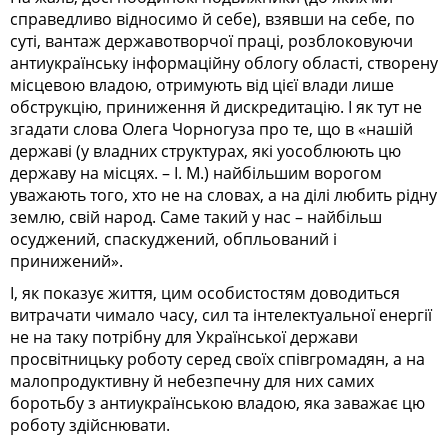
справедливо відносимо й себе), взявши на себе, по
суті, вантаж державотворчої праці, розблоковуючи
антиукраїнську інформаційну облогу області, створену
місцевою вла­дою, отримують від цієї влади лише
обструкцію, приниження й дискредитацію. І як тут не
згадати слова Оле­га Чорногуза про те, що в «нашій
державі (у владних структурах, які уособлюють цю
державу на місцях. – І. М.) найбільшим ворогом
уважають того, хто не на словах, а на ділі лю­бить рідну
землю, свій народ. Саме такий у нас – найбільш
осуджений, спаскуджений, обпльований і
принижений».
І, як показує життя, цим особистостям доводиться
витрачати чимало часу, сил та інтелектуальної енергії
не на таку потрібну для Української держави
просвітницьку роботу серед своїх співгромадян, а на
малопродуктивну й небезпечну для них самих
боротьбу з антиукраїнською владою, яка заважає цю
роботу здійснювати.