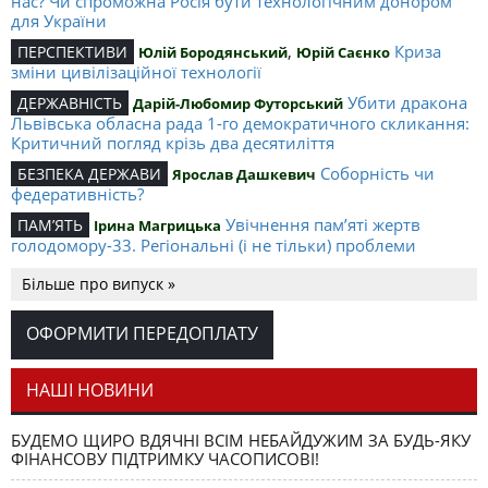
нас? Чи спроможна Росія бути технологічним донором
для України
,
Криза
ПЕРСПЕКТИВИ
Юлій Бородянський
Юрій Саєнко
зміни цивілізаційної технології
Убити дракона
ДЕРЖАВНІСТЬ
Дарій-Любомир Футорський
Львівська обласна рада 1-го демократичного скликання:
Критичний погляд крізь два десятиліття
Соборність чи
БЕЗПЕКА ДЕРЖАВИ
Ярослав Дашкевич
федеративність?
Увічнення пам’яті жертв
ПАМ’ЯТЬ
Ірина Магрицька
голодомору-33. Регіональні (і не тільки) проблеми
Валентин НАЛИВАЙЧЕНКО: «Для мене
ЕКСКЛЮЗИВ
Більше про випуск »
патріотизм – це дія»
В обороні гідності
NOTA BENE
Ярослав Розумний
ОФОРМИТИ ПЕРЕДОПЛАТУ
українців: У справі ЗАЯВИ Українського католицького
університету (УКУ) з приводу Постанови № 642 Кабінету
Міністрів України від 28 липня 2010 року «Про внесення
НАШІ НОВИНИ
змін до Положення про підготовку науково-педагогічних
і наукових кадрів»
БУДЕМО ЩИРО ВДЯЧНІ ВСІМ НЕБАЙДУЖИМ ЗА БУДЬ-ЯКУ
Чи треба вивчати
МОВА ПРО МОВУ
ФІНАНСОВУ ПІДТРИМКУ ЧАСОПИСОВІ!
Олег К. Романчук
російську мову?