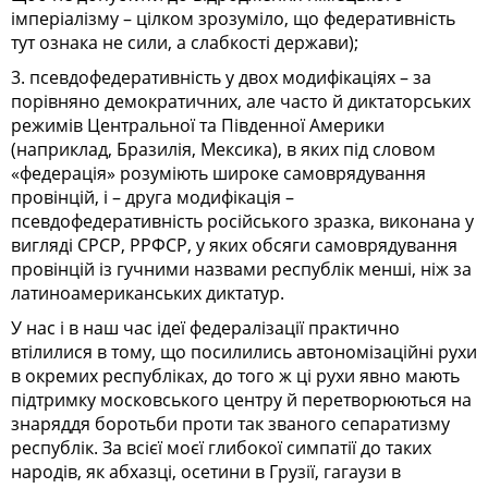
імперіалізму – цілком зрозуміло, що федеративність
тут ознака не сили, а слабкості держави);
3. псевдофедеративність у двох модифікаціях – за
порівняно демократичних, але часто й диктаторських
режимів Центральної та Південної Америки
(наприклад, Бразилія, Мексика), в яких під словом
«федерація» розуміють широке самоврядування
провінцій, і – друга модифікація –
псевдофедеративність російського зразка, виконана у
вигляді СРСР, РРФСР, у яких обсяги самоврядування
провінцій із гучними назвами республік менші, ніж за
латиноамериканських диктатур.
У нас і в наш час ідеї федералізації практично
втілилися в тому, що посилились автономізаційні рухи
в окремих республіках, до того ж ці рухи явно мають
підтримку московського центру й перетворюються на
знаряддя боротьби проти так званого сепаратизму
республік. За всієї моєї глибокої симпатії до таких
народів, як абхазці, осетини в Грузії, гагаузи в