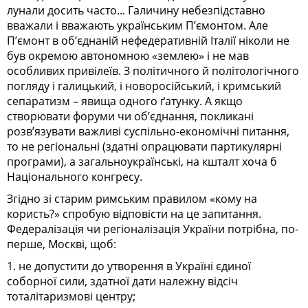
лунали досить часто... Галичину небезпідставно
вважали і вважають українським П’ємонтом. Але
П’ємонт в об’єднаній нефедеративній Італії ні­коли не
був окремою автономною «землею» і не мав
особливих привілеїв. З політичного й політологічного
погляду і галицький, і новоросійсь­кий, і кримський
сепаратизм – явища одного ґатунку. А якщо
створювати форуми чи об’єднання, покликані
розв’язувати важливі суспільно-еконо­мічні питання,
то не регіональні (здатні опрацювати партикулярні
програми), а загальноукраїнські, на кшталт хоча б
Національного конгресу.
Згідно зі старим римським правилом «кому на
користь?» спробую відповісти на це запитання.
Федера­лізація чи регіоналізація України потрібна, по-
перше, Москві, щоб:
1. не допустити до утворення в Україні єдиної
соборної сили, здатної дати належну відсіч
тоталітаризмові центру;