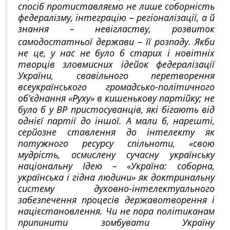
спосіб протиставляємо не лише соборність
федералізму, інтеграцію – регіоналізації, а й
знання – невігластву, розвиток
самодостатньої держави – її розпаду. Якби
не це, у нас не було б старих і новітніх
творців зловмисних ідейок федералізації
України, свавільного перетворення
всеукраїнського громадсько-політичного
об’єднання «Руху» в кишенькову партійку; не
було б у ВР пристосуванців, які бігають від
однієї партії до іншої. А мали б, нарешті,
серйозне ставлення до інтелекту як
потужного ресурсу спільноти, «свою
мудрість, осмислену сучасну українську
національну Ідею – «Україна: соборна,
українська і гідна людини» як доктринальну
систему духовно-інтелектуального
забезпечення процесів державотворення і
націєстановлення. Чи не пора політиканам
припинити зомбувати Україну