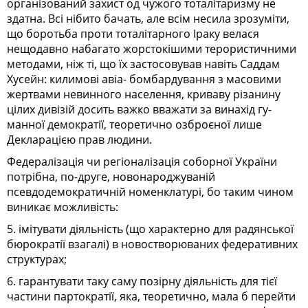
організований захист од чужого тоталітаризму не
здатна. Всі нібито бачать, але всім несила зрозуміти,
що боротьба проти тоталітарного Іраку велася
нещодавно набагато жорстокішими терористичними
методами, ніж ті, що їх застосовував навіть Саддам
Хусейн: килимові авіа- бомбардування з масовими
жертвами невинного населення, криваву різанину
цілих дивізій досить важко вважати за винахід гу­
манної демократії, теоретично озброєної лише
Декларацією прав людини.
Федералізація чи регіоналізація соборної України
потрібна, по-друге, новонароджуваній
псевдодемократичній номенклатурі, бо таким чином
виникає можливість:
5. імітувати діяльність (що характерно для радянської
бюрократії взагалі) в новостворюваних федеративних
структурах;
6. гарантувати таку саму позірну діяльність для тієї
частини партократії, яка, теоретично, мала б перейти