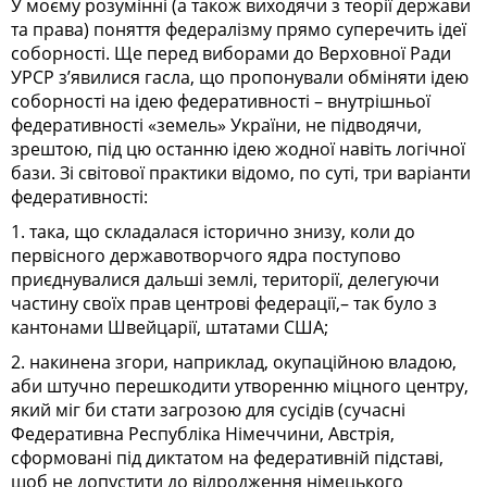
У моєму розумінні (а також виходячи з теорії держави
та права) поняття федералізму прямо суперечить ідеї
соборності. Ще перед виборами до Верховної Ради
УРСР з’явилися гасла, що пропонували обміняти ідею
соборності на ідею федеративності – внутрішньої
федеративності «земель» України, не підводячи,
зрештою, під цю останню ідею жодної навіть логічної
бази. Зі світової практики відомо, по суті, три варіанти
федеративності:
1. така, що складалася історично знизу, коли до
первісного державотворчого ядра поступово
приєднувалися дальші землі, території, делегуючи
частину своїх прав центрові федерації,– так було з
кантонами Швей­царії, штатами США;
2. накинена згори, наприклад, окупаційною владою,
аби штучно перешкодити утворенню міцного центру,
який міг би стати загрозою для сусідів (сучасні
Федеративна Республіка Німеччини, Австрія,
сформовані під диктатом на федеративній підставі,
щоб не допустити до відродження німецького