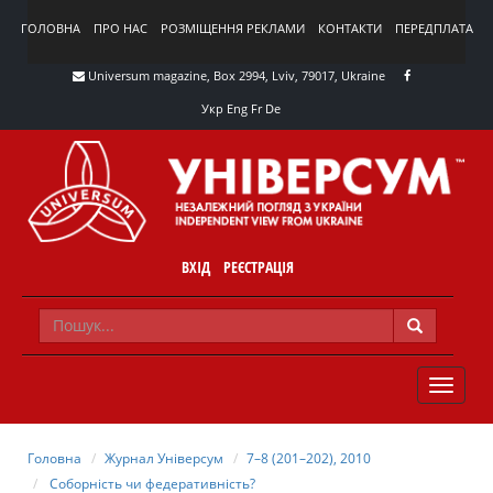
ГОЛОВНА
ПРО НАС
РОЗМІЩЕННЯ РЕКЛАМИ
КОНТАКТИ
ПЕРЕДПЛАТА
Universum magazine, Box 2994, Lviv, 79017, Ukraine
Укр
Eng
Fr
De
ВХІД
РЕЄСТРАЦІЯ
TOGGLE
NAVIG
Головна
Журнал Універсум
7–8 (201–202), 2010
Соборність чи федеративність?