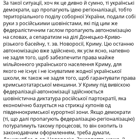
За такої ситуації, хоч як це дивно й сумно, ті українські
демократи, що пропагують ідею регіоналізації, тобто
територіального поділу соборної України, подали собі
руки з російськими шовіністами, які під цим же
федералістичним гаслом пропагують автономізацію
на словах, а сепаратизм на ділі Донецько-­Кри­во­
різького басейну, т. зв. Новоросії, Криму. Цю останню
автономізацію вже здійснено, як усім ясно, напевно
не задля того, щоб забезпечити права майже
мільйонного українського населення Криму, для
якого не існує і не існуватиме жодної української
школи, як також не задля того, щоб гарантувати права
кримськотатарської меншини. У Криму під вивіскою
федералізації-автономізації здійснюється
шовіністична диктатура російської партократії, яка
економічно базується на стрижці купонів од
південнокримської курортної зони. Якщо демократи
(ті, що далі пропагують федералізацію-регіоналізацію)
потуратимуть такому процесові, то він охопить із
законодавчим оформленням, треба думати,