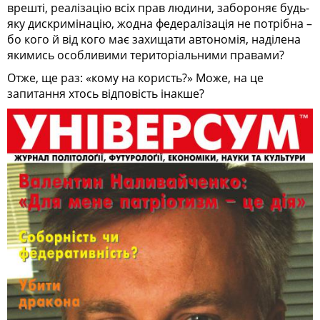
врешті, реалізацію всіх прав людини, забороняє будь-
яку дискримінацію, жодна федералізація не потрібна –
бо кого й від кого має захищати автономія, наділена
якимись особливими територіальними правами?
Отже, ще раз: «кому на користь?» Може, на це
запитання хтось відповість інакше?