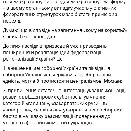
на демократичну чи псевдодемократичну платформу
– в цьому останньому випадку участь у фіктивних
федеративних структурах мала б стати премією за
перехід.
Думаю, що відповідь на запитання «кому на користь?»
я, хоча б частково, дав.
До яких наслідків призведе й уже призводить
поширення й реалізація ідей федералізації-
регіоналізації України? Це:
1. знищення ідеї соборної України та ліквідація
соборної Української держави, яка, зберігаючи
єдність, могла б протистояти централізмові Москви;
2. припинення остаточної інтеграції української нації,
розвиток відцентрових субетносів, увічнення
категорій «галичан», «закарпатських русинів»,
«новоросів», «волиняків», утворення непереборних
бар’єрів на шляху реасиміляції (повернення до
українства) російськомовних українців ;