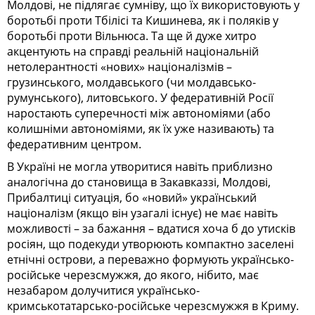
Молдові, не підлягає сумніву, що їх використовують у
боротьбі проти Тбілісі та Кишинева, як і поляків у
боротьбі проти Вільнюса. Та ще й дуже хитро
акцентують на справді реальній національній
нетолерантності «нових» націоналізмів –
грузинського, молдавського (чи молдавсько-
румунського), литовського. У федеративній Росії
наростають суперечності між автономіями (або
колишніми автономіями, як їх уже називають) та
федеративним центром.
В Україні не могла утворитися навіть приблизно
аналогічна до становища в Закавказзі, Молдові,
Прибал­тиці ситуація, бо «новий» український
націоналізм (якщо він узагалі існує) не має навіть
можливості – за бажання – вдатися хоча б до утисків
росіян, що подекуди утворюють компактно заселені
етнічні острови, а переважно формують українсько-
російське черезсмужжя, до якого, нібито, має
незабаром долучитися українсько-
кримськотатарсько-російське черезсмужжя в Криму.