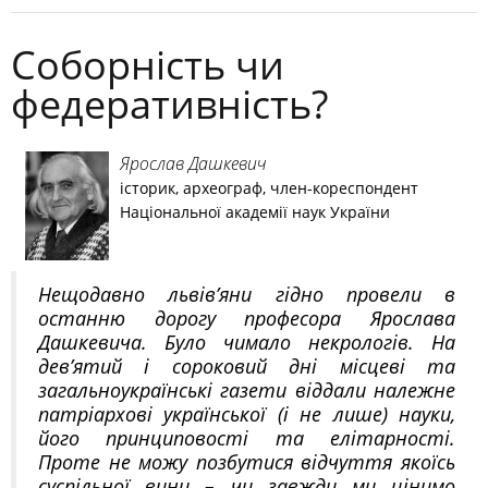
Соборність чи
федеративність?
Ярослав Дашкевич
історик, археограф, член-кореспондент
Національної академії наук України
Нещодавно львів’яни гідно провели в
останню дорогу професора Ярослава
Дашкевича. Було чимало некрологів. На
дев’ятий і сороковий дні місцеві та
загальноукраїнські газети віддали належне
патріархові української (і не лише) науки,
його принциповості та елітарності.
Проте не можу позбутися відчуття якоїсь
суспільної вини – чи завжди ми цінимо