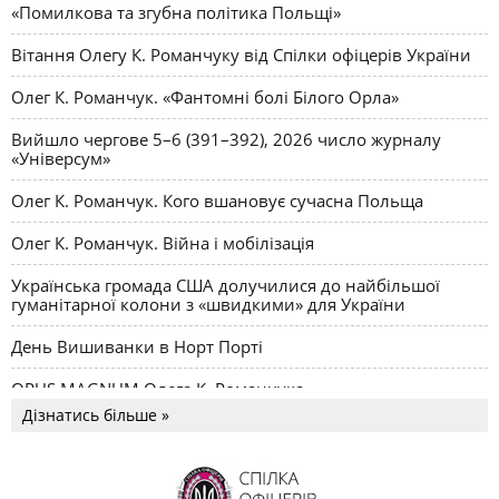
«Помилкова та згубна політика Польщі»
Куди прямує вища
ВИЩА ШКОЛА
Роман Яремійчук
технічна освіта?
Вітання Олегу К. Романчуку від Спілки офіцерів України
Олег К. Романчук. «Фантомні болі Білого Орла»
Вийшло чергове 5–6 (391–392), 2026 число журналу
«Універсум»
Олег К. Романчук. Кого вшановує сучасна Польща
Олег К. Романчук. Війна і мобілізація
Українська громада США долучилися до найбільшої
гуманітарної колони з «швидкими» для України
День Вишиванки в Норт Порті
OPUS MAGNUM Олега К. Романчука
Дізнатись більше »