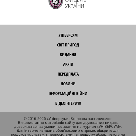
УНІВЕРСУМ
СВІТ ПРИГОД
ВИДАННЯ
АРХІВ
ПЕРЕДПЛАТА
НОВИНИ
ІНФОРМАЦІЙНІ ВІЙНИ
ВІДЕОІНТЕРВ'Ю
© 2016-2026 «Універсум». Всі права застережено.
Використання матеріалів сайту для друкованих видань
дозволяється за умови посилання на журнал «УНІВЕРСУМ».
Для інтернет-видань обов'язковим є пряме, відкрите для
пошукових систем, гіперпосилання в першому абзаці тексту на