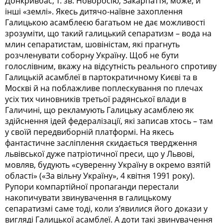
Донкривбас, т. зв. Новоросію, Закарпаття, може, й
інші «землі». Якесь дитячо-наївне захоплення
Галицькою асамблеєю багатьом не дає можливості
зрозуміти, що такий галицький сепаратизм – вода на
млин сепаратистам, шовіністам, які прагнуть
розчленувати соборну Україну. Щоб не бути
голослівним, вкажу на відсутність реального спротиву
Галицькій асамблеї в партократичному Києві та в
Москві й на поблажливе поплескування по плечах
усіх тих чиновників третьої радянської влади в
Галичині, що рекламують Галицьку асамблею як
здійснення ідей федералізації, які записав хтось – там
у своїй передвиборній платформі. На якесь
фантастичне засліплення скидається твердження
львівської дуже патріотичної преси, що у Львові,
мовляв, будують «суверенну Україну в окремо взятій
області» («За вільну Україну», 4 квітня 1991 року).
Рупори компартійної пропаганди перестали
накопичувати звинувачення в галицькому
сепаратизмі саме тоді, коли з’явилися його докази у
вигляді Галицької асамблеї. А доти такі звинувачення