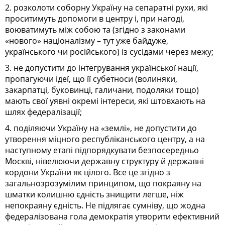
2. розколоти соборну Україну на сепаратні рухи, які
проситимуть допомоги в центру і, при нагоді,
воюватимуть між собою та (згідно з законами
«нового» націоналізму – тут уже байдуже,
українського чи російського) із сусідами через межу;
3. не допустити до інтегрування української нації,
пропагуючи ідеї, що її субетноси (волиняки,
закарпатці, буковинці, галичани, подоляки тощо)
мають свої уявні окремі інтереси, які штовхають на
шлях федералізації;
4. поділяючи Україну на «землі», не допустити до
утворення міцного республіканського центру, а на
наступному етапі підпорядкувати безпосередньо
Москві, нівелюючи державну структуру й державні
кордони України як цілого. Все це згідно з
загальнозрозумілим принципом, що покраяну на
шматки колишню єдність знищити легше, ніж
непокраяну єдність. Не підлягає сумніву, що жод­на
федералізована гола демократія утворити ефективний