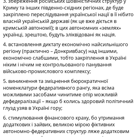
3. збереження російських шовіністичних структур у
Криму та інших південно-східних регіонах, де буде
закріплено переслідування української нації в її нібито
власній українській державі (як це вже діється в
кримській автономії); в цих автономних «землях»
українці, зрештою, будуть зліквідовані як нація.
4. встановлення диктату економічно найсильнішого
регіону (практично – Донкривбасу) над іншими,
економічно слабшими, тобто закріплення в Україні
ніким і нічим не контрольованого панування
військово-промислового комплексу;
5. виникнення та зміцнення бюрократичної
номенклатури федеративного рангу, яка всіма
можливими засобами чинитиме опір можливій
дефедералізації – якщо б колись здоровий політичний
глузд узяв в Україні гору;
6. стимулювання фінансового краху, бо утримання
додаткових і зайвих, великою мірою фіктивних
автономно-федеративних структур ляже додатковим