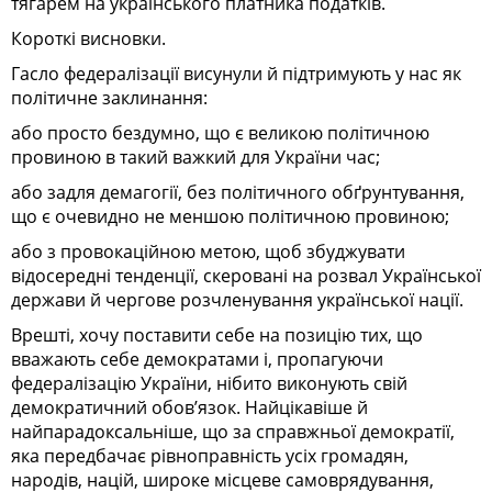
тягарем на українського платника податків.
Короткі висновки.
Гасло федералізації висунули й підтримують у нас як
політичне за­кли­нання:
або просто бездумно, що є великою політичною
провиною в такий важкий для України час;
або задля демагогії, без політичного обґрунтування,
що є очевидно не меншою політичною провиною;
або з провокаційною метою, щоб збуджувати
відосередні тенденції, скеровані на розвал Української
держави й чергове розчленування української нації.
Врешті, хочу поставити себе на позицію тих, що
вважають себе демократами і, пропагуючи
федералізацію України, нібито виконують свій
демократичний обов’язок. Найцікавіше й
найпарадоксальніше, що за справжньої демократії,
яка передбачає рівноправність усіх громадян,
народів, націй, широке місцеве самоврядування,