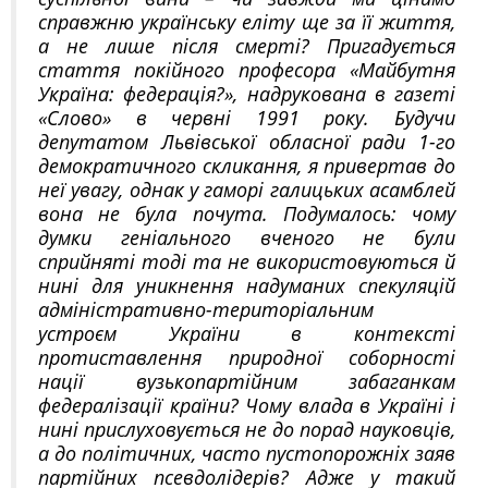
справжню українську еліту ще за її життя,
а не лише після смерті? Пригадується
стаття покійного професора «Майбутня
Україна: федерація?», надрукована в газеті
«Слово» в червні 1991 року. Будучи
депутатом Львівської обласної ради 1-го
демократичного скликання, я привертав до
неї увагу, однак у гаморі галицьких асамблей
вона не була почута. Подумалось: чому
думки геніального вченого не були
сприйняті тоді та не використовуються й
нині для уникнення надуманих спекуляцій
адміністративно-територіальним
устроєм України в контексті
протиставлення природної соборності
нації вузькопартійним забаганкам
федералізації країни? Чому влада в Україні і
нині прислуховується не до порад науковців,
а до політичних, часто пустопорожніх заяв
партійних псевдолідерів? Адже у такий