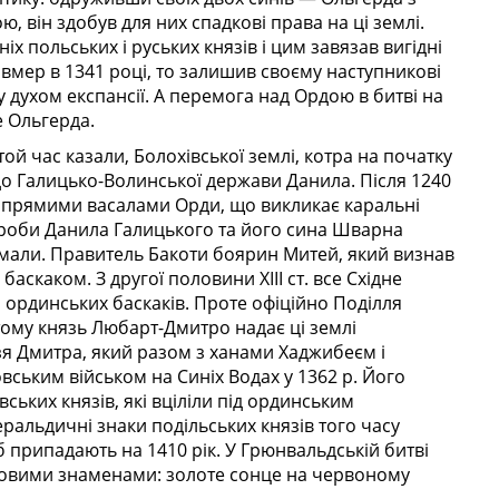
 він здобув для них спадкові права на ці землі.
іх польських і руських князів і цим завязав вигідні
вмер в 1341 році, то залишив своєму наступникові
 духом експансії. А перемога над Ордою в битві на
е Ольгерда.
ой час казали, Болохівської землі, котра на початку
а до Галицько-Волинської держави Данила. Після 1240
бе прямими васалами Орди, що викликає каральні
проби Данила Галицького та його сина Шварна
е мали. Правитель Бакоти боярин Митей, який визнав
скаком. З другої половини XIII ст. все Східне
 ординських баскаків. Проте офіційно Поділля
 тому князь Любарт-Дмитро надає ці землі
зя Дмитра, який разом з ханами Хаджибеєм і
овським військом на Синіх Водах у 1362 р. Його
ьких князів, які вціліли під ординським
ральдичні знаки подільських князів того часу
б припадають на 1410 рік. У Грюнвальдській битві
наковими знаменами: золоте сонце на червоному