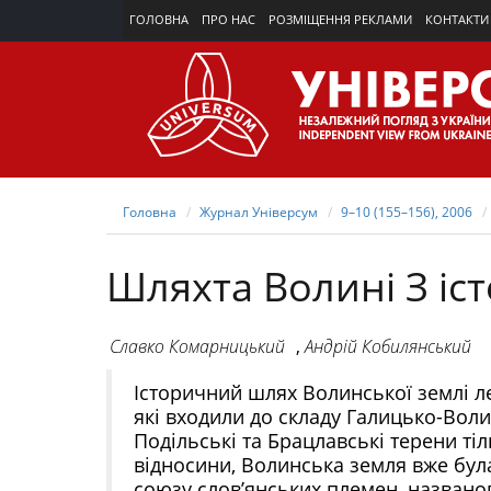
ГОЛОВНА
ПРО НАС
РОЗМІЩЕННЯ РЕКЛАМИ
КОНТАКТИ
Головна
Журнал Універсум
9–10 (155–156), 2006
Шляхта Волині З іст
Славко Комарницький
,
Андрій Кобилянський
Історичний шлях Волинської землі л
які входили до складу Галицько-Воли
Подільські та Брацлавські терени т
відносини, Волинська земля вже бул
союзу слов’янських племен, названог