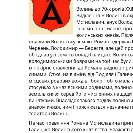
Волинь до 70-х років XXI
Виділення ж Волині в ок
Мстиславич, внук Волод
знаємо про сильне, про
волинських князів. Післ
поділили Волинську землю: Роман одержав 
Червень, Володимир — Берестя, але цей пр
об’єднав усі землі в складі Галицько-Волин
володимирськими боярами на той час були В
їх покірне ставлення до Романа видно з при
синами. Отже, на відміну від Поділля і Галич
місцевих родових вождів і бояр, тобто мала
стосунках з князівськими родинами, волинс
земель князя серед його численних нащадків
винятками. Внаслідок такого поділу волинс
знаком князя, чим і пояснюється незначне 
території Волині.
На час правління Романа Мстиславича прип
Галицько-Волинського князівства. Вважаєть