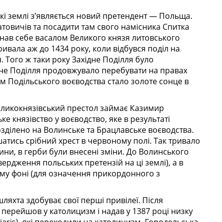
ські землі з’являється новий претендент — Польща.
атовичів та посадити там свого намісника Спитка
знав себе васалом Великого князя литовського
ивала аж до 1434 року, коли відбувся поділ на
. Того ж таки року Західне Поділля було
дне Поділля продовжувало перебувати на правах
ом Подільського воєводства стало золоте сонце в
великокнязівський престол займає Казимир
е князівство у воєводство, яке в результаті
зділено на Волинське та Брацлавське воєводства.
тись срібний хрест в червоному полі. Так тривало
ини, в герби були внесені зміни. До Волинського
ердження польських претензій на ці землі), а в
му фоні (для означення прикордонного з
ляхта здобуває свої перші привілеї. Після
ч перейшов у католицизм і надав у 1387 році низку