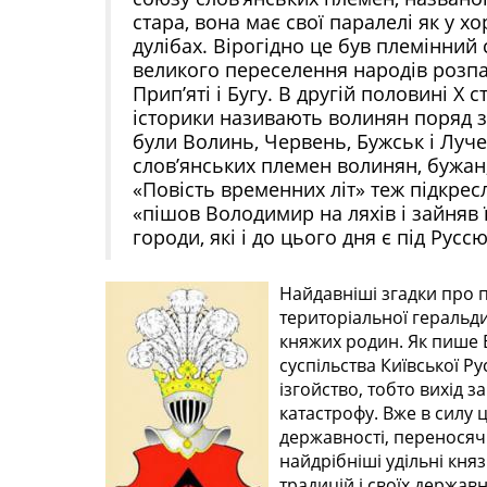
стара, вона має свої паралелі як у х
дулібах. Вірогідно це був племінний 
великого переселення народів розпавс
Прип’яті і Бугу. В другій половині X 
історики називають волинян поряд 
були Волинь, Червень, Бужськ і Луче
слов’янських племен волинян, бужан
«Повість временних літ» теж підкре
«пішов Володимир на ляхів і зайняв 
городи, які і до цього дня є під Руссю
Найдавніші згадки про п
територіальної геральди
княжих родин. Як пише 
суспільства Київської Р
ізгойство, тобто вихід 
катастрофу. Вже в силу 
державності, переносяч
найдрібніші удільні кня
традицій і своїх держав