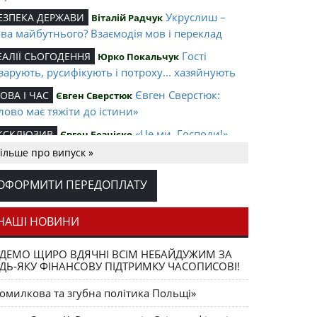
Укруслиш –
ЕЗПЕКА ДЕРЖАВИ
Віталій Радчук
ва майбутнього? Взаємодія мов і переклад
Гості
ЕАЛІЇ СЬОГОДЕННЯ
Юрко Покальчук
зарують, русифікують і потроху... хазяйнують
Євген Сверстюк:
ОВА І ЧАС
Євген Сверстюк
лово має тяжіти до істини»
«Це ми, Господи!»
КСКЛЮЗИВ
Євген Безніско
ільше про випуск »
«...Своє завдання
ВІЛЕЇ
Олександер Шугай
конав»
ОФОРМИТИ ПЕРЕДОПЛАТУ
,
ЛІТА НАЦІЇ
Славко Комарницький
Андрій
Шляхта Волині З історії української
билянський
НАШІ НОВИНИ
яхти
Прощавай,
O COMMENT
Леонід Шульман
ДЕМО ЩИРО ВДЯЧНІ ВСІМ НЕБАЙДУЖИМ ЗА
ДЬ-ЯКУ ФІНАНСОВУ ПІДТРИМКУ ЧАСОПИСОВІ!
йдане! Переможний фініш контрреволюції
Хто
ЛОВО РЕДАКЦІЙНЕ
Василь Непийвода
омилкова та згубна політика Польщі»
зколює Україну