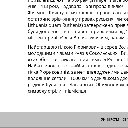
привілеїв шляхті та боярам (armigeris sive b
унія 1413 року надавала нові права виключн
Жигмонт Кейстутович зрівнює православних 
остаточне зрівняння у правах руських і литовс
Lithuanis quam Ruthenis) затверджено приві
були доповнені й поширені привілеями від 149
місцеві привілеї для Волині «князям, панам, 
Найстаршою гілкою Рюриковичів серед Волин
молодшими гілками князів Сокольських і Виш
яких зберігся найдавніший символ Руської П
Найвпливовішою і найбагатшою родиною на Во
гілка Рюриковичів, за непідтвердженими да
2
володіння сягали 11000 км
з декількома дес
родини були князі Заславські. Обидві княжі 
символу стріли і півмісяця.
УНІВЕРСУМ
СВ