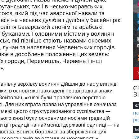
орутанських, так і в чесько-моравських
союз, який під час аварської навали та
я на чеських дулібів і дулібів у басейні рік
століття Баварський анонім та арабські
з бужанами. Головними містами у волинян
ськ, які пізніше стають назвами окремих
, лучан та населення Червенських городів.
слює відособлене положення цих земель:
їх городи, Перемишль, Червень і інші
».
анівну верхівку волинян дійшли до нас у вигляді
Є
ки, в основі якої закладені перші родові знаки
В
Войтович, «князі були правлячою верствою
усі. Для них втрата права на управління означала
Ф
за межі цього структуризованого суспільства —
на
цього князі були основними носіями традицій
ре
и ці традиції на найменші державні одиниці — на
М
зівства. Вони ж боролися за збереження цих
зд
них організмів до останньої можливості.»