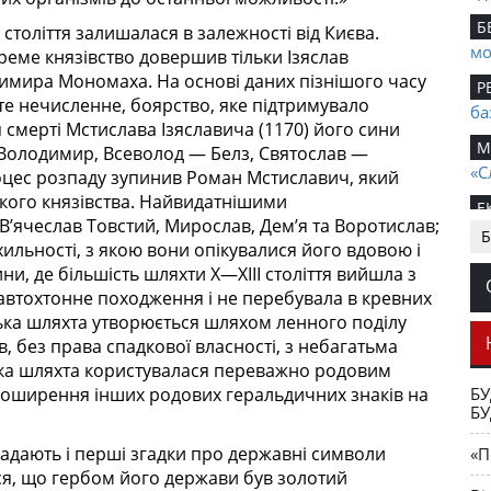
Б
I століття залишалася в залежності від Києва.
мо
реме князівство довершив тільки Ізяслав
имира Мономаха. На основі даних пізнішого часу
Р
те нечисленне, боярство, яке підтримувало
ба
я смерті Мстислава Ізяславича (1170) його сини
М
Володимир, Всеволод — Белз, Святослав —
«С
оцес розпаду зупинив Роман Мстиславич, який
ського князівства. Найвидатнішими
Е
’ячеслав Товстий, Мирослав, Дем’я та Воротислав;
Б
Ю
хильності, з якою вони опікувалися його вдовою і
ви
ини, де більшість шляхти X—XIII століття вийшла з
 автохтонне походження і не перебувала в кревних
Е
ька шляхта утворюється шляхом ленного поділу
Ко
, без права спадкової власності, з небагатьма
шл
ька шляхта користувалася переважно родовим
N
БУ
поширення інших родових геральдичних знаків на
БУ
Ма
С
адають і перші згадки про державні символи
«П
ро
ся, що гербом його держави був золотий