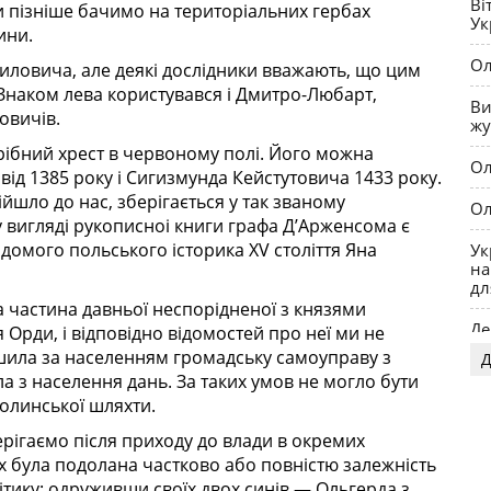
Ві
и пізніше бачимо на територіальних гербах
Ук
ини.
Ол
иловича, але деякі дослідники вважають, що цим
Знаком лева користувався і Дмитро-Любарт,
Ви
овичів.
жу
срібний хрест в червоному полі. Його можна
Ол
 від 1385 року і Сигизмунда Кейстутовича 1433 року.
йшло до нас, зберігається у так званому
Ол
 вигляді рукописноi книги графа Д’Арженсома є
домого польського історика XV століття Яна
Ук
на
дл
а частина давньої неспорідненої з князями
Де
 Орди, і відповідно відомостей про неї ми не
ишила за населенням громадську самоуправу з
Д
OP
а з населення дань. За таких умов не могло бути
олинської шляхти.
рігаємо після приходу до влади в окремих
х була подолана частково або повністю залежність
ітику: одруживши своїх двох синів — Ольгерда з