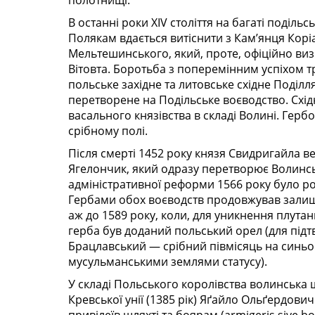
полотнищі.
В останні роки XIV століття на багаті поділь
Полякам вдається витіснити з Кам’янця Корі
Мельтешинського, який, проте, офіційно ви
Вітовта. Боротьба з поперемінним успіхом тр
польське західне та литовське східне Поділля
перетворене на Подільське воєводство. Схі
васального князівства в складі Волині. Герб
срібному полі.
Після смерті 1452 року князя Свидригайла 
Ягелончик, який одразу перетворює Волинськ
адміністративної реформи 1566 року було ро
Гербами обох воєводств продовжував залиша
аж до 1589 року, коли, для уникнення плутан
герба був доданий польський орел (для підтв
Брацлавський — срібний півмісяць на синьо
мусульманськими землями статусу).
У складі Польського королівства волинська ш
Кревської унії (1385 рік) Яґайло Ольґердови