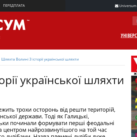
ПЕРЕДПЛАТА
Universum m
УНІВЕР
Шляхта Волині З історії української шляхти
орії української шляхти
ежить трохи осторонь від решти територій,
нської держави. Тоді як Галицькі,
ільки починали формувати перші феодальні
а центром найрозвинутішого на той час
о дулібами. Назва племені дуліби дуже