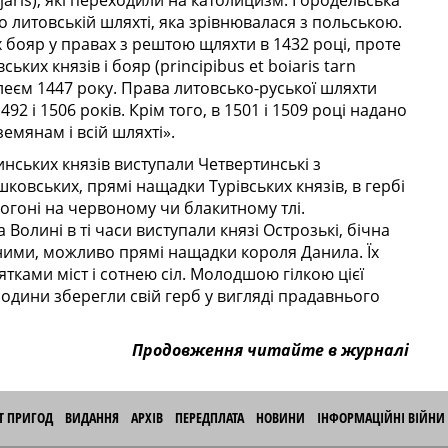
ojaris), які переходили на католицизм. Городельська
о литовській шляхті, яка зрівнювалася з польською.
бояр у правах з рештою щляхти в 1432 році, проте
ьких князів і бояр (principibus et boiaris tarn
леєм 1447 року. Права литовсько-руської шляхти
2 і 1506 років. Крім того, в 1501 і 1509 році надано
земянам і всій шляхті».
ських князів виступали Четвертинські з
ковських, прямі нащадки Турівських князів, в гербі
огоні на червоному чи блакитному тлі.
лині в ті часи виступали князі Острозькі, бічна
ними, можливо прямі нащадки короля Данила. Їх
ятками міст і сотнею сіл. Молодшою гілкою цієї
родини зберегли свій герб у вигляді прадавнього
Продовження читайте в журналі
ІТ ПРИГОД
ВИДАННЯ
АРХІВ
ПЕРЕДПЛАТА
НОВИНИ
ІНФОРМАЦІЙНІ ВІЙНИ