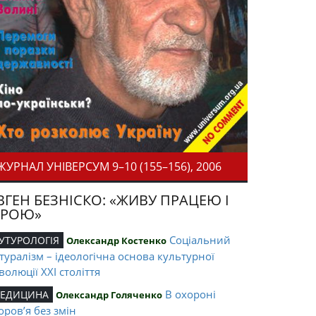
ЖУРНАЛ УНІВЕРСУМ 9–10 (155–156), 2006
ВГЕН БЕЗНІСКО: «ЖИВУ ПРАЦЕЮ І
ІРОЮ»
Соціальний
УТУРОЛОГІЯ
Олександр Костенко
туралізм – ідеологічна основа культурної
волюції ХХІ століття
В охороні
ЕДИЦИНА
Олександр Голяченко
оров’я без змін