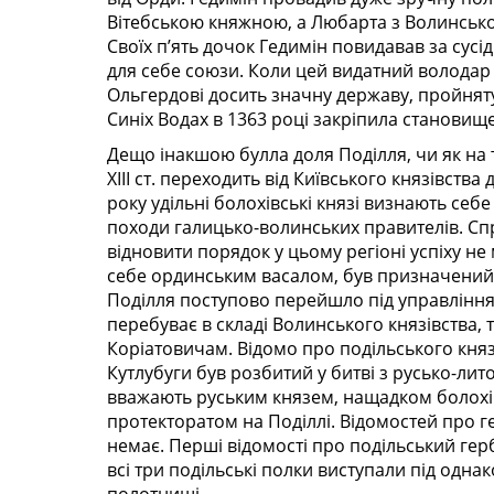
Вітебською княжною, а Любарта з Волинською,
Своїх п’ять дочок Гедимін повидавав за сусідн
для себе союзи. Коли цей видатний володар 
Ольгердові досить значну державу, пройняту
Синіх Водах в 1363 році закріпила становищ
Дещо інакшою булла доля Поділля, чи як на т
ХIII ст. переходить від Київського князівств
року удільні болохівські князі визнають се
походи галицько-волинських правителів. С
відновити порядок у цьому регіоні успіху н
себе ординським васалом, був призначений ба
Поділля поступово перейшло під управління
перебуває в складі Волинського князівства,
Коріатовичам. Відомо про подільського кня
Кутлубуги був розбитий у битві з русько-лит
вважають руським князем, нащадком болохівс
протекторатом на Поділлі. Відомостей про ге
немає. Перші відомості про подільський гер
всі три подільські полки виступали під од