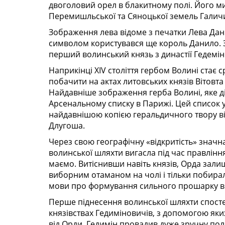
двоголовий орел в блакитному полі. Його м
Перемишльської та Сяноцької земель Галич
Зображення лева відоме з печатки Лева Дан
символом користувався ще король Данило. 
перший волинський князь з династії Гедемін
Наприкінці XIV століття гербом Волині стає 
побачити на актах литовських князів Вітовта
Найдавніше зображення герба Волині, яке ді
Арсенальному списку в Парижі. Цей список у
найдавнішою копією геральдичного твору ві
Длугоша.
Через свою географічну «відкритість» значн
волинської шляхти вигасла під час правління
маємо. Витіснивши навіть князів, Орда зал
виборним отаманом на чолі і тільки побирал
мови про формування сильного прошарку в
Перше піднесення волинської шляхти спосте
князівствах Гедиміновичів, з допомогою яки
від Орди. Гедимін провадив дуже зручну пол