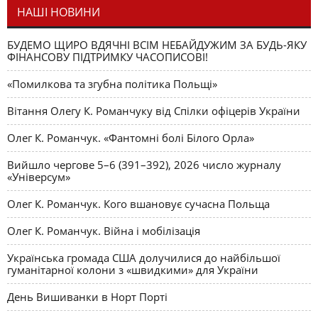
НАШІ НОВИНИ
БУДЕМО ЩИРО ВДЯЧНІ ВСІМ НЕБАЙДУЖИМ ЗА БУДЬ-ЯКУ
ФІНАНСОВУ ПІДТРИМКУ ЧАСОПИСОВІ!
«Помилкова та згубна політика Польщі»
Вітання Олегу К. Романчуку від Спілки офіцерів України
Олег К. Романчук. «Фантомні болі Білого Орла»
Вийшло чергове 5–6 (391–392), 2026 число журналу
«Універсум»
Олег К. Романчук. Кого вшановує сучасна Польща
Олег К. Романчук. Війна і мобілізація
Українська громада США долучилися до найбільшої
гуманітарної колони з «швидкими» для України
День Вишиванки в Норт Порті