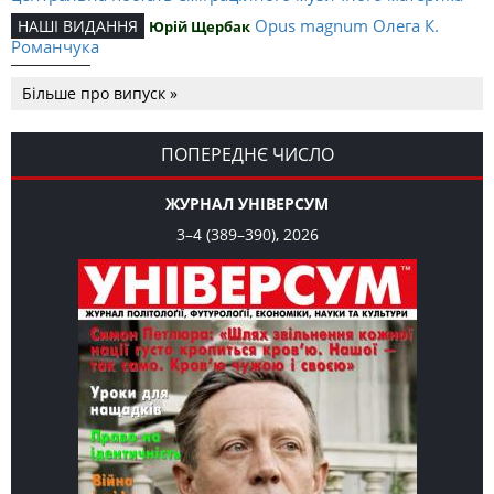
Opus magnum Олега К.
НАШІ ВИДАННЯ
Юрій Щербак
Романчука
Аналітичний центр Олега К.
РЕЦЕНЗІЇ
Петро Іванишин
Більше про випуск »
Романчука
Журавель і синиця
СЛОВО РЕДАКЦІЙНЕ
Олег К. Романчук
як уособлення української політстратегії й тактики
ПОПЕРЕДНЄ ЧИСЛО
ЖУРНАЛ УНІВЕРСУМ
3–4 (389–390), 2026