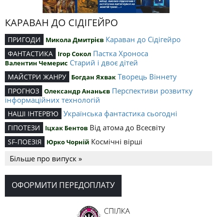
КАРАВАН ДО СІДІГЕЙРО
Караван до Сідігейро
ПРИГОДИ
Микола Дмитрієв
Пастка Хроноса
ФАНТАСТИКА
Ігор Сокол
Старий і двоє дітей
Валентин Чемерис
Творець Віннету
МАЙСТРИ ЖАНРУ
Богдан Яхвак
Перспективи розвитку
ПРОГНОЗ
Олександр Ананьєв
інформаційних технологій
Українська фантастика сьогодні
НАШІ ІНТЕРВ’Ю
Від атома до Всесвіту
ГІПОТЕЗИ
Іцхак Бентов
Космічні вірші
SF-ПОЕЗІЯ
Юрко Чорній
Більше про випуск »
ОФОРМИТИ ПЕРЕДОПЛАТУ