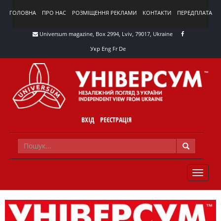
ГОЛОВНА
ПРО НАС
РОЗМІЩЕННЯ РЕКЛАМИ
КОНТАКТИ
ПЕРЕДПЛАТА
Universum magazine, Box 2994, Lviv, 79017, Ukraine
Укр
Eng
Fr
De
ВХІД
РЕЄСТРАЦІЯ
TOGGLE
NAVIG