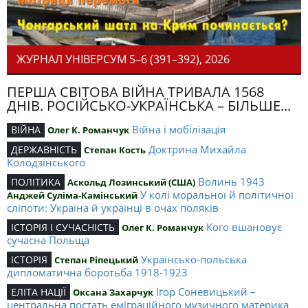
ЖУРНАЛ УНІВЕРСУМ 5–6 (391–392), 2026
ПЕРША СВІТОВА ВІЙНА ТРИВАЛА 1568
ДНІВ. РОСІЙСЬКО-УКРАЇНСЬКА – БІЛЬШЕ...
Війна і мобілізація
ВІЙНА
Олег К. Романчук
Доктрина Михайла
ДЕРЖАВНІСТЬ
Степан Кость
Колодзінського
Волинь 1943
ПОЛІТИКА
Аскольд Лозинський (США)
У колі моральної й політичної
Анджей Суліма-Камінський
сліпоти: Україна й українці в очах поляків
Кого вшановує
ІСТОРІЯ І СУЧАСНІСТЬ
Олег К. Романчук
сучасна Польща
Українсько-польська
ІСТОРІЯ
Степан Ріпецький
дипломатична боротьба 1918-1923
Ігор Соневицький –
ЕЛІТА НАЦІЇ
Оксана Захарчук
центральна постать еміграційного музичного материка