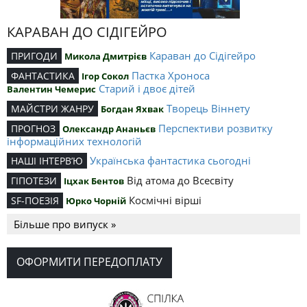
КАРАВАН ДО СІДІГЕЙРО
Караван до Сідігейро
ПРИГОДИ
Микола Дмитрієв
Пастка Хроноса
ФАНТАСТИКА
Ігор Сокол
Старий і двоє дітей
Валентин Чемерис
Творець Віннету
МАЙСТРИ ЖАНРУ
Богдан Яхвак
Перспективи розвитку
ПРОГНОЗ
Олександр Ананьєв
інформаційних технологій
Українська фантастика сьогодні
НАШІ ІНТЕРВ’Ю
Від атома до Всесвіту
ГІПОТЕЗИ
Іцхак Бентов
Космічні вірші
SF-ПОЕЗІЯ
Юрко Чорній
Більше про випуск »
ОФОРМИТИ ПЕРЕДОПЛАТУ