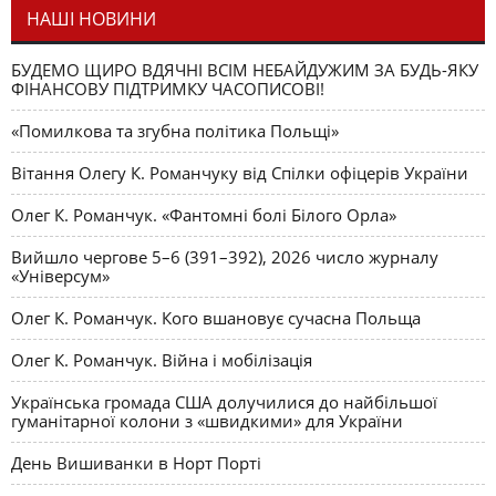
НАШІ НОВИНИ
БУДЕМО ЩИРО ВДЯЧНІ ВСІМ НЕБАЙДУЖИМ ЗА БУДЬ-ЯКУ
ФІНАНСОВУ ПІДТРИМКУ ЧАСОПИСОВІ!
«Помилкова та згубна політика Польщі»
Вітання Олегу К. Романчуку від Спілки офіцерів України
Олег К. Романчук. «Фантомні болі Білого Орла»
Вийшло чергове 5–6 (391–392), 2026 число журналу
«Універсум»
Олег К. Романчук. Кого вшановує сучасна Польща
Олег К. Романчук. Війна і мобілізація
Українська громада США долучилися до найбільшої
гуманітарної колони з «швидкими» для України
День Вишиванки в Норт Порті