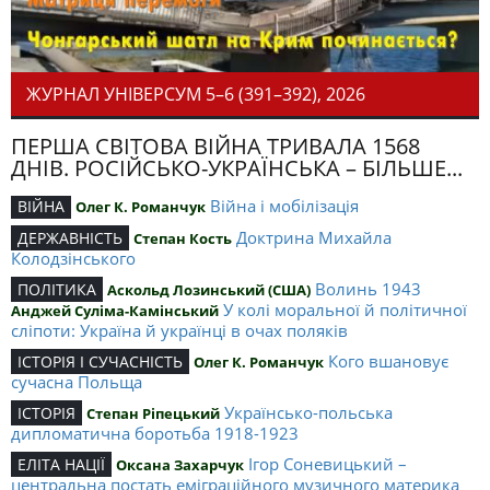
ЖУРНАЛ УНІВЕРСУМ 5–6 (391–392), 2026
ПЕРША СВІТОВА ВІЙНА ТРИВАЛА 1568
ДНІВ. РОСІЙСЬКО-УКРАЇНСЬКА – БІЛЬШЕ...
Війна і мобілізація
ВІЙНА
Олег К. Романчук
Доктрина Михайла
ДЕРЖАВНІСТЬ
Степан Кость
Колодзінського
Волинь 1943
ПОЛІТИКА
Аскольд Лозинський (США)
У колі моральної й політичної
Анджей Суліма-Камінський
сліпоти: Україна й українці в очах поляків
Кого вшановує
ІСТОРІЯ І СУЧАСНІСТЬ
Олег К. Романчук
сучасна Польща
Українсько-польська
ІСТОРІЯ
Степан Ріпецький
дипломатична боротьба 1918-1923
Ігор Соневицький –
ЕЛІТА НАЦІЇ
Оксана Захарчук
центральна постать еміграційного музичного материка