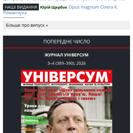
Opus magnum Олега К.
НАШІ ВИДАННЯ
Юрій Щербак
Романчука
Аналітичний центр Олега К.
РЕЦЕНЗІЇ
Петро Іванишин
Більше про випуск »
Романчука
Журавель і синиця
СЛОВО РЕДАКЦІЙНЕ
Олег К. Романчук
як уособлення української політстратегії й тактики
ПОПЕРЕДНЄ ЧИСЛО
ЖУРНАЛ УНІВЕРСУМ
3–4 (389–390), 2026