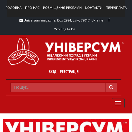
ГОЛОВНА
ПРО НАС
РОЗМІЩЕННЯ РЕКЛАМИ
КОНТАКТИ
ПЕРЕДПЛАТА
Universum magazine, Box 2994, Lviv, 79017, Ukraine
Укр
Eng
Fr
De
ВХІД
РЕЄСТРАЦІЯ
TOGGLE
NAVIG