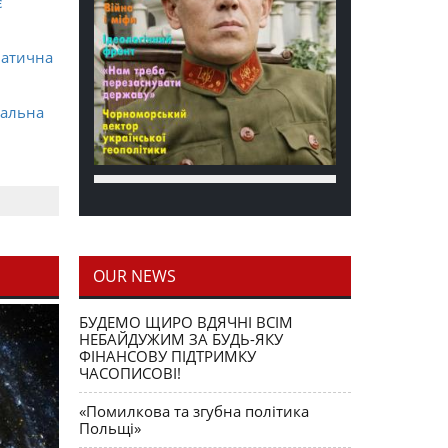
є
матична
ральна
OUR NEWS
блення
БУДЕМО ЩИРО ВДЯЧНІ ВСІМ
НЕБАЙДУЖИМ ЗА БУДЬ-ЯКУ
ФІНАНСОВУ ПІДТРИМКУ
ЧАСОПИСОВІ!
«Помилкова та згубна політика
Польщі»