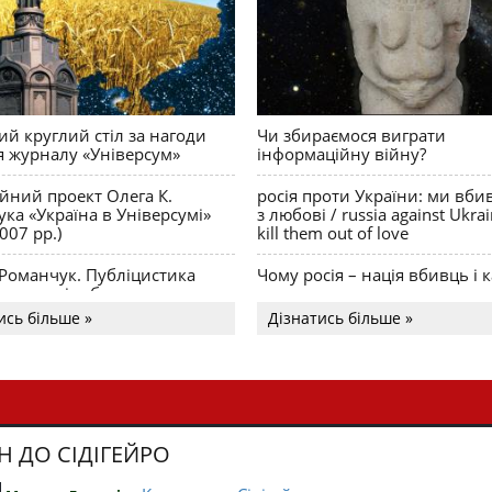
й круглий стіл за нагоди
Чи збираємося виграти
я журналу «Універсум»
інформаційну війну?
ійний проект Олега К.
росія проти України: ми вби
ка «Україна в Універсумі»
з любові / russia against Ukra
007 рр.)
kill them out of love
 Романчук. Публіцистика
Чому росія – нація вбивць і к
Акценти і табу
ись більше »
Дізнатись більше »
Н ДО СІДІГЕЙРО