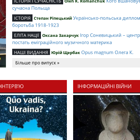
Кого вшанову
ІСТОРІЯ І СУЧАСНІСТЬ
Oleh K. Romanchuk
сучасна Польща
Українсько-польська дипло
ІСТОРІЯ
Степан Ріпецький
боротьба 1918-1923
Ігор Соневицький – цент
ЕЛІТА НАЦІЇ
Оксана Захарчук
постать еміграційного музичного материка
Opus magnum Олега К.
НАШІ ВИДАННЯ
Юрій Щербак
Романчука
Більше про випуск »
Аналітичний центр Олега К.
РЕЦЕНЗІЇ
Петро Іванишин
Романчука
ОІНТЕРВ’Ю
ІНФОРМАЦІЙНІ ВІЙНИ
Журавель і синиця як уосо
Editorial
Oleh K. Romanchuk
української політстратегії й тактики