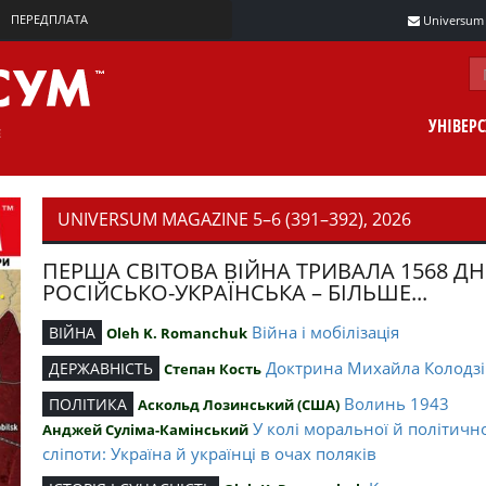
ПЕРЕДПЛАТА
Universum m
УНІВЕР
UNIVERSUM MAGAZINE 5–6 (391–392), 2026
ПЕРША СВІТОВА ВІЙНА ТРИВАЛА 1568 ДН
РОСІЙСЬКО-УКРАЇНСЬКА – БІЛЬШЕ...
Війна і мобілізація
ВІЙНА
Oleh K. Romanchuk
Доктрина Михайла Колодзі
ДЕРЖАВНІСТЬ
Степан Кость
Волинь 1943
ПОЛІТИКА
Аскольд Лозинський (США)
У колі моральної й політичн
Анджей Суліма-Камінський
сліпоти: Україна й українці в очах поляків