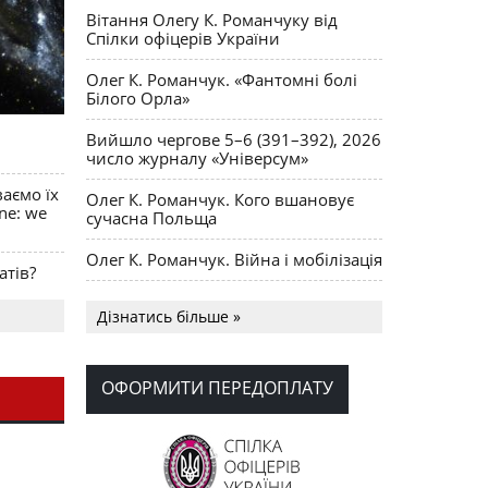
Вітання Олегу К. Романчуку від
Спілки офіцерів України
Олег К. Романчук. «Фантомні болі
Білого Орла»
Вийшло чергове 5–6 (391–392), 2026
число журналу «Універсум»
ваємо їх
Олег К. Романчук. Кого вшановує
ine: we
сучасна Польща
Олег К. Романчук. Війна і мобілізація
атів?
Українська громада США
Дізнатись більше »
долучилися до найбільшої
гуманітарної колони з «швидкими»
для України
ОФОРМИТИ ПЕРЕДОПЛАТУ
День Вишиванки в Норт Порті
OPUS MAGNUM Олега К. Романчука