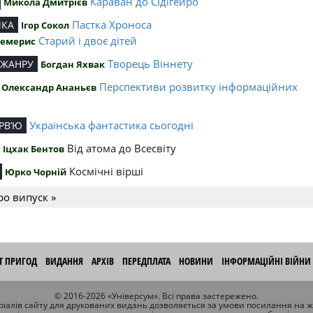
Караван до Сідігейро
Микола Дмитрієв
Пастка Хроноса
ИКА
Ігор Сокол
Старий і двоє дітей
Чемерис
Творець Віннету
 ЖАНРУ
Богдан Яхвак
Перспективи розвитку інформаційних
Олександр Ананьєв
й
Українська фантастика сьогодні
РВ’Ю
Від атома до Всесвіту
Іцхак Бентов
Космічні вірші
Юрко Чорній
ро випуск »
ІТ ПРИГОД
ВИДАННЯ
АРХІВ
ПЕРЕДПЛАТА
НОВИНИ
ІНФОРМАЦІЙНІ ВІЙНИ
© 2016-2026 «Універсум». Всі права застережено.
іалів сайту для друкованих видань дозволяється за умови посилання на 