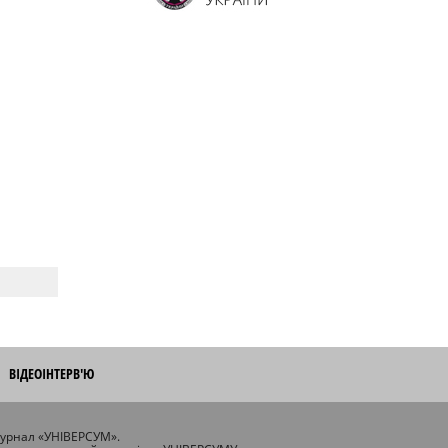
ВІДЕОІНТЕРВ'Ю
журнал «УНІВЕРСУМ».