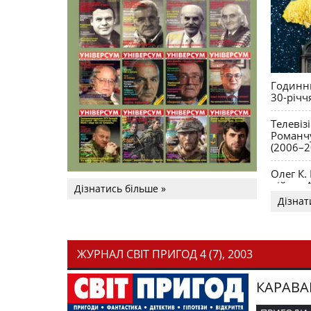
Годинни
30-річч
Телевіз
Романчу
(2006–2
Олег К.
війни. 
Дізнатись більше »
Дізнат
ЖУРНАЛ СВІТ ПРИГОД 4 (7), 2003
КАРАВА