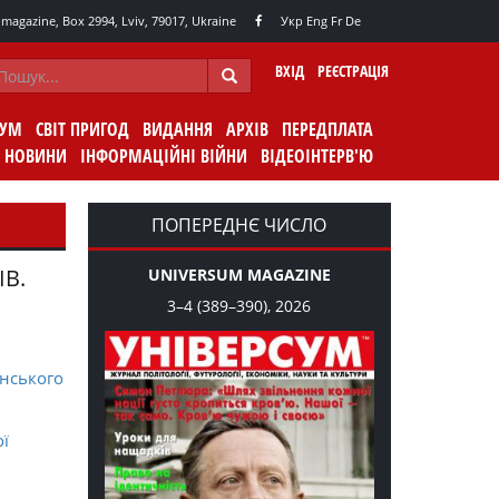
agazine, Box 2994, Lviv, 79017, Ukraine
Укр
Eng
Fr
De
ВХІД
РЕЄСТРАЦІЯ
СУМ
СВІТ ПРИГОД
ВИДАННЯ
АРХІВ
ПЕРЕДПЛАТА
НОВИНИ
ІНФОРМАЦІЙНІ ВІЙНИ
ВІДЕОІНТЕРВ'Ю
ПОПЕРЕДНЄ ЧИСЛО
ІВ.
UNIVERSUM MAGAZINE
3–4 (389–390), 2026
нського
ої