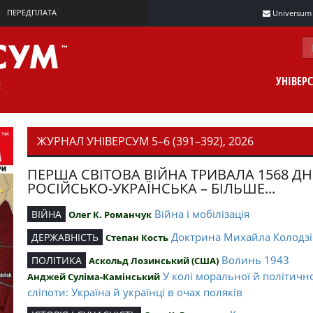
ПЕРЕДПЛАТА
Universum m
УНІВЕР
ЖУРНАЛ УНІВЕРСУМ 5–6 (391–392), 2026
ПЕРША СВІТОВА ВІЙНА ТРИВАЛА 1568 ДН
РОСІЙСЬКО-УКРАЇНСЬКА – БІЛЬШЕ...
Війна і мобілізація
ВІЙНА
Олег К. Романчук
Доктрина Михайла Колодзі
ДЕРЖАВНІСТЬ
Степан Кость
Волинь 1943
ПОЛІТИКА
Аскольд Лозинський (США)
У колі моральної й політичн
Анджей Суліма-Камінський
сліпоти: Україна й українці в очах поляків