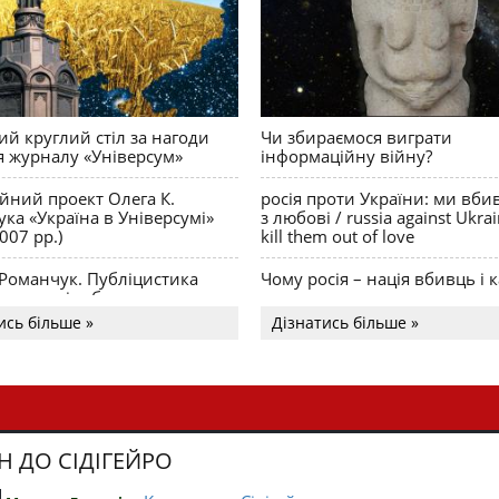
й круглий стіл за нагоди
Чи збираємося виграти
я журналу «Універсум»
інформаційну війну?
ійний проект Олега К.
росія проти України: ми вби
ка «Україна в Універсумі»
з любові / russia against Ukra
007 рр.)
kill them out of love
 Романчук. Публіцистика
Чому росія – нація вбивць і к
Акценти і табу
ись більше »
Дізнатись більше »
Н ДО СІДІГЕЙРО