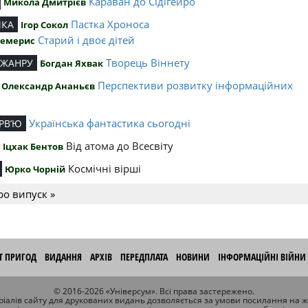
Караван до Сідігейро
Микола Дмитрієв
Пастка Хроноса
ИКА
Ігор Сокол
Старий і двоє дітей
Чемерис
Творець Віннету
 ЖАНРУ
Богдан Яхвак
Перспективи розвитку інформаційних
Олександр Ананьєв
й
Українська фантастика сьогодні
РВ’Ю
Від атома до Всесвіту
Іцхак Бентов
Космічні вірші
Юрко Чорній
ро випуск »
ІТ ПРИГОД
ВИДАННЯ
АРХІВ
ПЕРЕДПЛАТА
НОВИНИ
ІНФОРМАЦІЙНІ ВІЙНИ
© 2016-2026 «Універсум». Всі права застережено.
іалів сайту для друкованих видань дозволяється за умови посилання на 