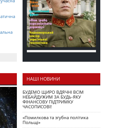
сучасна
матична
ральна
НАШІ НОВИНИ
я як
БУДЕМО ЩИРО ВДЯЧНІ ВСІМ
НЕБАЙДУЖИМ ЗА БУДЬ-ЯКУ
ФІНАНСОВУ ПІДТРИМКУ
ЧАСОПИСОВІ!
«Помилкова та згубна політика
Польщі»