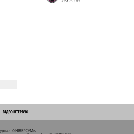
ВІДЕОІНТЕРВ'Ю
журнал «УНІВЕРСУМ».