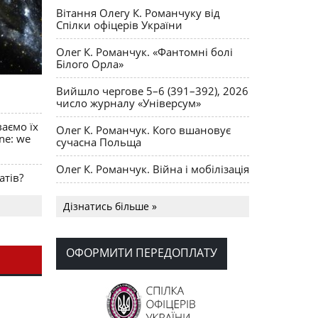
Вітання Олегу К. Романчуку від
Спілки офіцерів України
Олег К. Романчук. «Фантомні болі
Білого Орла»
Вийшло чергове 5–6 (391–392), 2026
число журналу «Універсум»
ваємо їх
Олег К. Романчук. Кого вшановує
ine: we
сучасна Польща
Олег К. Романчук. Війна і мобілізація
атів?
Українська громада США
Дізнатись більше »
долучилися до найбільшої
гуманітарної колони з «швидкими»
для України
ОФОРМИТИ ПЕРЕДОПЛАТУ
День Вишиванки в Норт Порті
OPUS MAGNUM Олега К. Романчука