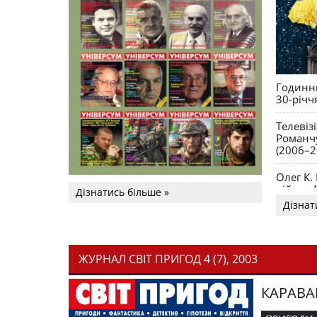
Годинни
30-річч
Телевіз
Романчу
(2006–2
Олег К.
війни. 
Дізнатись більше »
Дізнат
ЖУРНАЛ СВІТ ПРИГОД 4 (7), 2003
КАРАВА