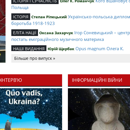
Кого вшановує 
ІСТОРІЯ І СУЧАСНІСТЬ
Олег К. Романчук
Польща
Українсько-польська дипло
ІСТОРІЯ
Степан Ріпецький
боротьба 1918-1923
Ігор Соневицький – цент
ЕЛІТА НАЦІЇ
Оксана Захарчук
постать еміграційного музичного материка
Opus magnum Олега К.
НАШІ ВИДАННЯ
Юрій Щербак
Романчука
Більше про випуск »
Аналітичний центр Олега К.
РЕЦЕНЗІЇ
Петро Іванишин
Романчука
ОІНТЕРВ’Ю
ІНФОРМАЦІЙНІ ВІЙНИ
Журавель і синиц
СЛОВО РЕДАКЦІЙНЕ
Олег К. Романчук
уособлення української політстратегії й тактики