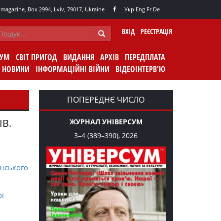
agazine, Box 2994, Lviv, 79017, Ukraine
Укр
Eng
Fr
De
ВХІД
РЕЄСТРАЦІЯ
СУМ
СВІТ ПРИГОД
ВИДАННЯ
АРХІВ
ПЕРЕДПЛАТА
НОВИНИ
ІНФОРМАЦІЙНІ ВІЙНИ
ВІДЕОІНТЕРВ'Ю
ПОПЕРЕДНЄ ЧИСЛО
ІВ.
ЖУРНАЛ УНІВЕРСУМ
3–4 (389–390), 2026
нського
ої