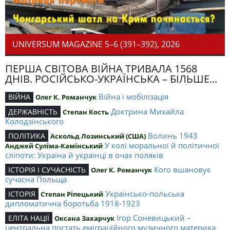
UNIVERSUM MAGAZINE 5–6 (391–392), 2026
ПЕРША СВІТОВА ВІЙНА ТРИВАЛА 1568
ДНІВ. РОСІЙСЬКО-УКРАЇНСЬКА – БІЛЬШЕ...
Війна і мобілізація
ВІЙНА
Олег К. Романчук
Доктрина Михайла
ДЕРЖАВНІСТЬ
Степан Кость
Колодзінського
Волинь 1943
ПОЛІТИКА
Аскольд Лозинський (США)
У колі моральної й політичної
Анджей Суліма-Камінський
сліпоти: Україна й українці в очах поляків
Кого вшановує
ІСТОРІЯ І СУЧАСНІСТЬ
Олег К. Романчук
сучасна Польща
Українсько-польська
ІСТОРІЯ
Степан Ріпецький
дипломатична боротьба 1918-1923
Ігор Соневицький –
ЕЛІТА НАЦІЇ
Оксана Захарчук
центральна постать еміграційного музичного материка