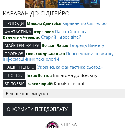
КАРАВАН ДО СІДІГЕЙРО
Караван до Сідігейро
ПРИГОДИ
Микола Дмитрієв
Пастка Хроноса
ФАНТАСТИКА
Ігор Сокол
Старий і двоє дітей
Валентин Чемерис
Творець Віннету
МАЙСТРИ ЖАНРУ
Богдан Яхвак
Перспективи розвитку
ПРОГНОЗ
Олександр Ананьєв
інформаційних технологій
Українська фантастика сьогодні
НАШІ ІНТЕРВ’Ю
Від атома до Всесвіту
ГІПОТЕЗИ
Іцхак Бентов
Космічні вірші
SF-ПОЕЗІЯ
Юрко Чорній
Більше про випуск »
ОФОРМИТИ ПЕРЕДОПЛАТУ