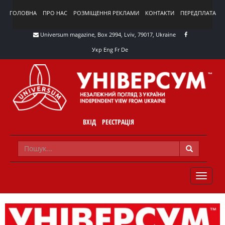
ГОЛОВНА
ПРО НАС
РОЗМІЩЕННЯ РЕКЛАМИ
КОНТАКТИ
ПЕРЕДПЛАТА
Universum magazine, Box 2994, Lviv, 79017, Ukraine
Укр
Eng
Fr
De
ВХІД
РЕЄСТРАЦІЯ
TOGGLE
NAVIG