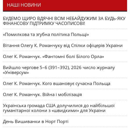
НАШІ НОВИНИ
БУДЕМО ЩИРО ВДЯЧНІ ВСІМ НЕБАЙДУЖИМ ЗА БУДЬ-ЯКУ
ФІНАНСОВУ ПІДТРИМКУ ЧАСОПИСОВІ!
«Помилкова та згубна політика Польщі»
Вітання Олегу К. Романчуку від Спілки офіцерів України
Олег К. Романчук. «Фантомні болі Білого Орла»
Вийшло чергове 5–6 (391–392), 2026 число журналу
«Універсум»
Олег К. Романчук. Кого вшановує сучасна Польща
Олег К. Романчук. Війна і мобілізація
Українська громада США долучилися до найбільшої
гуманітарної колони з «швидкими» для України
День Вишиванки в Норт Порті