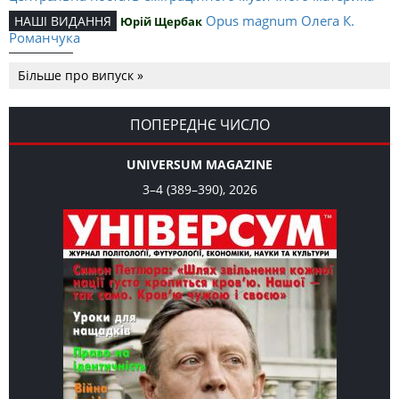
Opus magnum Олега К.
НАШІ ВИДАННЯ
Юрій Щербак
Романчука
Аналітичний центр Олега К.
РЕЦЕНЗІЇ
Петро Іванишин
Більше про випуск »
Романчука
Журавель і синиця
СЛОВО РЕДАКЦІЙНЕ
Олег К. Романчук
як уособлення української політстратегії й тактики
ПОПЕРЕДНЄ ЧИСЛО
UNIVERSUM MAGAZINE
3–4 (389–390), 2026