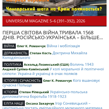
UNIVERSUM MAGAZINE 5–6 (391–392), 2026
ПЕРША СВІТОВА ВІЙНА ТРИВАЛА 1568
ДНІВ. РОСІЙСЬКО-УКРАЇНСЬКА – БІЛЬШЕ...
Війна і мобілізація
ВІЙНА
Олег К. Романчук
Доктрина Михайла
ДЕРЖАВНІСТЬ
Степан Кость
Колодзінського
Волинь 1943
ПОЛІТИКА
Аскольд Лозинський (США)
У колі моральної й політичної
Анджей Суліма-Камінський
сліпоти: Україна й українці в очах поляків
Кого вшановує
ІСТОРІЯ І СУЧАСНІСТЬ
Олег К. Романчук
сучасна Польща
Українсько-польська
ІСТОРІЯ
Степан Ріпецький
дипломатична боротьба 1918-1923
Ігор Соневицький –
ЕЛІТА НАЦІЇ
Оксана Захарчук
центральна постать еміграційного музичного материка