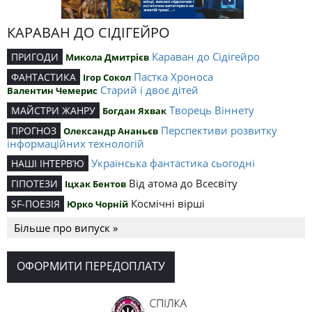
КАРАВАН ДО СІДІГЕЙРО
Караван до Сідігейро
ПРИГОДИ
Микола Дмитрієв
Пастка Хроноса
ФАНТАСТИКА
Ігор Сокол
Старий і двоє дітей
Валентин Чемерис
Творець Віннету
МАЙСТРИ ЖАНРУ
Богдан Яхвак
Перспективи розвитку
ПРОГНОЗ
Олександр Ананьєв
інформаційних технологій
Українська фантастика сьогодні
НАШІ ІНТЕРВ’Ю
Від атома до Всесвіту
ГІПОТЕЗИ
Іцхак Бентов
Космічні вірші
SF-ПОЕЗІЯ
Юрко Чорній
Більше про випуск »
ОФОРМИТИ ПЕРЕДОПЛАТУ