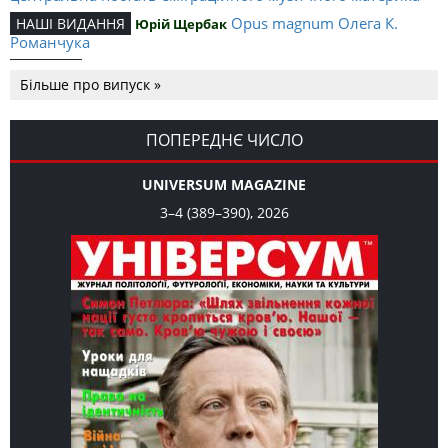
Opus magnum Олега К.
НАШІ ВИДАННЯ
Юрій Щербак
Романчука
Аналітичний центр Олега К.
РЕЦЕНЗІЇ
Петро Іванишин
Більше про випуск »
Романчука
Журавель і синиця
СЛОВО РЕДАКЦІЙНЕ
Олег К. Романчук
як уособлення української політстратегії й тактики
ПОПЕРЕДНЄ ЧИСЛО
UNIVERSUM MAGAZINE
3–4 (389–390), 2026