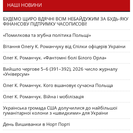
НАШІ НОВИНИ
БУДЕМО ЩИРО ВДЯЧНІ ВСІМ НЕБАЙДУЖИМ ЗА БУДЬ-ЯКУ
ФІНАНСОВУ ПІДТРИМКУ ЧАСОПИСОВІ!
«Помилкова та згубна політика Польщі»
Вітання Олегу К. Романчуку від Спілки офіцерів України
Олег К. Романчук. «Фантомні болі Білого Орла»
Вийшло чергове 5–6 (391–392), 2026 число журналу
«Універсум»
Олег К. Романчук. Кого вшановує сучасна Польща
Олег К. Романчук. Війна і мобілізація
Українська громада США долучилися до найбільшої
гуманітарної колони з «швидкими» для України
День Вишиванки в Норт Порті