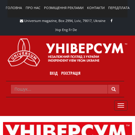
ГОЛОВНА
ПРО НАС
РОЗМІЩЕННЯ РЕКЛАМИ
КОНТАКТИ
ПЕРЕДПЛАТА
Universum magazine, Box 2994, Lviv, 79017, Ukraine
Укр
Eng
Fr
De
ВХІД
РЕЄСТРАЦІЯ
TOGGLE
NAVIG