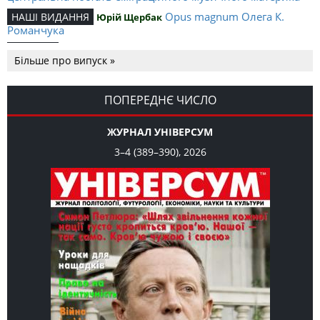
Opus magnum Олега К.
НАШІ ВИДАННЯ
Юрій Щербак
Романчука
Аналітичний центр Олега К.
РЕЦЕНЗІЇ
Петро Іванишин
Більше про випуск »
Романчука
Журавель і синиця
СЛОВО РЕДАКЦІЙНЕ
Олег К. Романчук
як уособлення української політстратегії й тактики
ПОПЕРЕДНЄ ЧИСЛО
ЖУРНАЛ УНІВЕРСУМ
3–4 (389–390), 2026