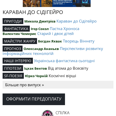
КАРАВАН ДО СІДІГЕЙРО
Караван до Сідігейро
ПРИГОДИ
Микола Дмитрієв
Пастка Хроноса
ФАНТАСТИКА
Ігор Сокол
Старий і двоє дітей
Валентин Чемерис
Творець Віннету
МАЙСТРИ ЖАНРУ
Богдан Яхвак
Перспективи розвитку
ПРОГНОЗ
Олександр Ананьєв
інформаційних технологій
Українська фантастика сьогодні
НАШІ ІНТЕРВ’Ю
Від атома до Всесвіту
ГІПОТЕЗИ
Іцхак Бентов
Космічні вірші
SF-ПОЕЗІЯ
Юрко Чорній
Більше про випуск »
ОФОРМИТИ ПЕРЕДОПЛАТУ