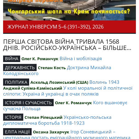
ЖУРНАЛ УНІВЕРСУМ 5–6 (391–392), 2026
ПЕРША СВІТОВА ВІЙНА ТРИВАЛА 1568
ДНІВ. РОСІЙСЬКО-УКРАЇНСЬКА – БІЛЬШЕ...
Війна і мобілізація
ВІЙНА
Олег К. Романчук
Доктрина Михайла
ДЕРЖАВНІСТЬ
Степан Кость
Колодзінського
Волинь 1943
ПОЛІТИКА
Аскольд Лозинський (США)
У колі моральної й політичної
Анджей Суліма-Камінський
сліпоти: Україна й українці в очах поляків
Кого вшановує
ІСТОРІЯ І СУЧАСНІСТЬ
Олег К. Романчук
сучасна Польща
Українсько-польська
ІСТОРІЯ
Степан Ріпецький
дипломатична боротьба 1918-1923
Ігор Соневицький –
ЕЛІТА НАЦІЇ
Оксана Захарчук
центральна постать еміграційного музичного материка