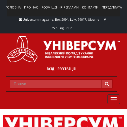
ГОЛОВНА
ПРО НАС
РОЗМІЩЕННЯ РЕКЛАМИ
КОНТАКТИ
ПЕРЕДПЛАТА
Universum magazine, Box 2994, Lviv, 79017, Ukraine
Укр
Eng
Fr
De
ВХІД
РЕЄСТРАЦІЯ
TOGGLE
NAVIG