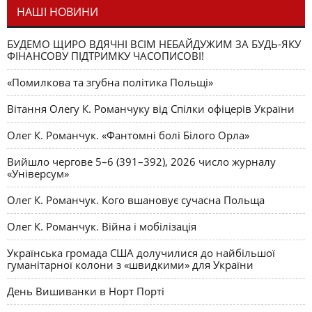
НАШІ НОВИНИ
БУДЕМО ЩИРО ВДЯЧНІ ВСІМ НЕБАЙДУЖИМ ЗА БУДЬ-ЯКУ
ФІНАНСОВУ ПІДТРИМКУ ЧАСОПИСОВІ!
«Помилкова та згубна політика Польщі»
Вітання Олегу К. Романчуку від Спілки офіцерів України
Олег К. Романчук. «Фантомні болі Білого Орла»
Вийшло чергове 5–6 (391–392), 2026 число журналу
«Універсум»
Олег К. Романчук. Кого вшановує сучасна Польща
Олег К. Романчук. Війна і мобілізація
Українська громада США долучилися до найбільшої
гуманітарної колони з «швидкими» для України
День Вишиванки в Норт Порті