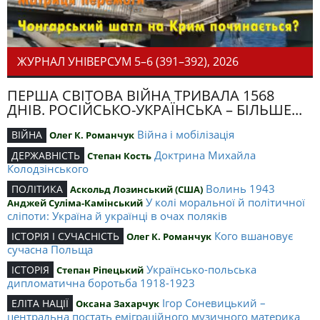
ЖУРНАЛ УНІВЕРСУМ 5–6 (391–392), 2026
ПЕРША СВІТОВА ВІЙНА ТРИВАЛА 1568
ДНІВ. РОСІЙСЬКО-УКРАЇНСЬКА – БІЛЬШЕ...
Війна і мобілізація
ВІЙНА
Олег К. Романчук
Доктрина Михайла
ДЕРЖАВНІСТЬ
Степан Кость
Колодзінського
Волинь 1943
ПОЛІТИКА
Аскольд Лозинський (США)
У колі моральної й політичної
Анджей Суліма-Камінський
сліпоти: Україна й українці в очах поляків
Кого вшановує
ІСТОРІЯ І СУЧАСНІСТЬ
Олег К. Романчук
сучасна Польща
Українсько-польська
ІСТОРІЯ
Степан Ріпецький
дипломатична боротьба 1918-1923
Ігор Соневицький –
ЕЛІТА НАЦІЇ
Оксана Захарчук
центральна постать еміграційного музичного материка