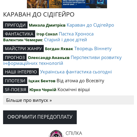
КАРАВАН ДО СІДІГЕЙРО
Караван до Сідігейро
ПРИГОДИ
Микола Дмитрієв
Пастка Хроноса
ФАНТАСТИКА
Ігор Сокол
Старий і двоє дітей
Валентин Чемерис
Творець Віннету
МАЙСТРИ ЖАНРУ
Богдан Яхвак
Перспективи розвитку
ПРОГНОЗ
Олександр Ананьєв
інформаційних технологій
Українська фантастика сьогодні
НАШІ ІНТЕРВ’Ю
Від атома до Всесвіту
ГІПОТЕЗИ
Іцхак Бентов
Космічні вірші
SF-ПОЕЗІЯ
Юрко Чорній
Більше про випуск »
ОФОРМИТИ ПЕРЕДОПЛАТУ