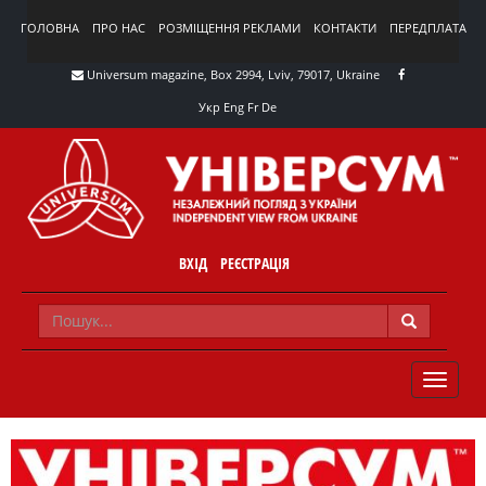
ГОЛОВНА
ПРО НАС
РОЗМІЩЕННЯ РЕКЛАМИ
КОНТАКТИ
ПЕРЕДПЛАТА
Universum magazine, Box 2994, Lviv, 79017, Ukraine
Укр
Eng
Fr
De
ВХІД
РЕЄСТРАЦІЯ
TOGGLE
NAVIG