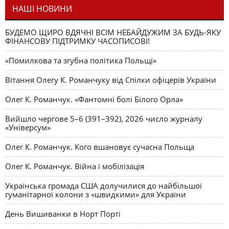
НАШІ НОВИНИ
БУДЕМО ЩИРО ВДЯЧНІ ВСІМ НЕБАЙДУЖИМ ЗА БУДЬ-ЯКУ
ФІНАНСОВУ ПІДТРИМКУ ЧАСОПИСОВІ!
«Помилкова та згубна політика Польщі»
Вітання Олегу К. Романчуку від Спілки офіцерів України
Олег К. Романчук. «Фантомні болі Білого Орла»
Вийшло чергове 5–6 (391–392), 2026 число журналу
«Універсум»
Олег К. Романчук. Кого вшановує сучасна Польща
Олег К. Романчук. Війна і мобілізація
Українська громада США долучилися до найбільшої
гуманітарної колони з «швидкими» для України
День Вишиванки в Норт Порті