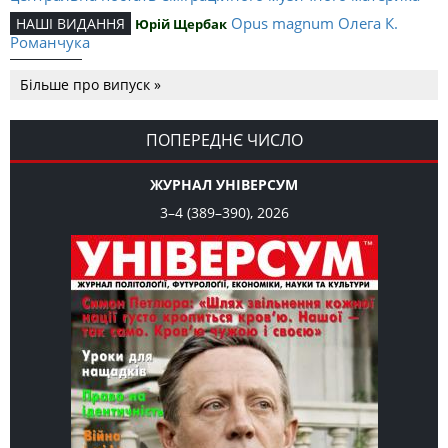
Opus magnum Олега К.
НАШІ ВИДАННЯ
Юрій Щербак
Романчука
Аналітичний центр Олега К.
РЕЦЕНЗІЇ
Петро Іванишин
Більше про випуск »
Романчука
Журавель і синиця
СЛОВО РЕДАКЦІЙНЕ
Олег К. Романчук
як уособлення української політстратегії й тактики
ПОПЕРЕДНЄ ЧИСЛО
ЖУРНАЛ УНІВЕРСУМ
3–4 (389–390), 2026