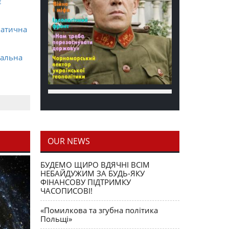
є
матична
ральна
OUR NEWS
блення
БУДЕМО ЩИРО ВДЯЧНІ ВСІМ
НЕБАЙДУЖИМ ЗА БУДЬ-ЯКУ
ФІНАНСОВУ ПІДТРИМКУ
ЧАСОПИСОВІ!
«Помилкова та згубна політика
Польщі»