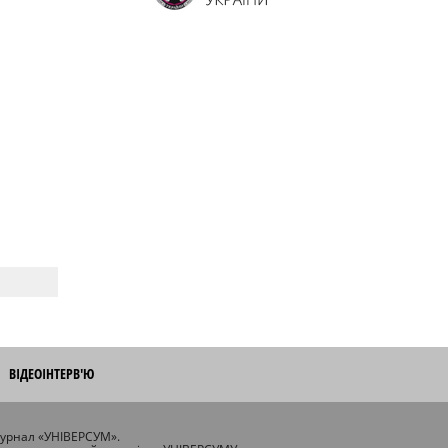
ВІДЕОІНТЕРВ'Ю
журнал «УНІВЕРСУМ».