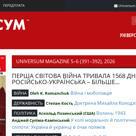
ПЕРЕДПЛАТА
Universum m
УНІВЕР
UNIVERSUM MAGAZINE 5–6 (391–392), 2026
ПЕРША СВІТОВА ВІЙНА ТРИВАЛА 1568 ДН
РОСІЙСЬКО-УКРАЇНСЬКА – БІЛЬШЕ...
Війна і мобілізація
ВІЙНА
Oleh K. Romanchuk
Доктрина Михайла Колодзі
ДЕРЖАВНІСТЬ
Степан Кость
Волинь 1943
ПОЛІТИКА
Аскольд Лозинський (США)
У колі моральної й політичн
Анджей Суліма-Камінський
сліпоти: Україна й українці в очах поляків