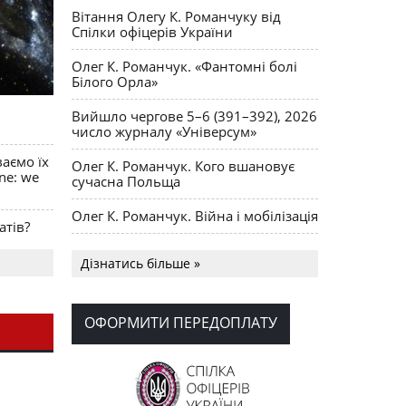
Вітання Олегу К. Романчуку від
Спілки офіцерів України
Олег К. Романчук. «Фантомні болі
Білого Орла»
Вийшло чергове 5–6 (391–392), 2026
число журналу «Універсум»
ваємо їх
Олег К. Романчук. Кого вшановує
ine: we
сучасна Польща
Олег К. Романчук. Війна і мобілізація
атів?
Українська громада США
Дізнатись більше »
долучилися до найбільшої
гуманітарної колони з «швидкими»
для України
ОФОРМИТИ ПЕРЕДОПЛАТУ
День Вишиванки в Норт Порті
OPUS MAGNUM Олега К. Романчука