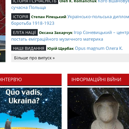
Кого вшанову
ІСТОРІЯ І СУЧАСНІСТЬ
Oleh K. Romanchuk
сучасна Польща
Українсько-польська дипло
ІСТОРІЯ
Степан Ріпецький
боротьба 1918-1923
Ігор Соневицький – цент
ЕЛІТА НАЦІЇ
Оксана Захарчук
постать еміграційного музичного материка
Opus magnum Олега К.
НАШІ ВИДАННЯ
Юрій Щербак
Романчука
Більше про випуск »
Аналітичний центр Олега К.
РЕЦЕНЗІЇ
Петро Іванишин
Романчука
ОІНТЕРВ’Ю
ІНФОРМАЦІЙНІ ВІЙНИ
Журавель і синиця як уосо
Editorial
Oleh K. Romanchuk
української політстратегії й тактики