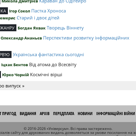
Караван до Сідігейро
Микола Дмитрієв
Пастка Хроноса
ИКА
Ігор Сокол
Старий і двоє дітей
Чемерис
Творець Віннету
 ЖАНРУ
Богдан Яхвак
Перспективи розвитку інформаційних
Олександр Ананьєв
й
Українська фантастика сьогодні
РВ’Ю
Від атома до Всесвіту
Іцхак Бентов
Космічні вірші
Юрко Чорній
ро випуск »
ІТ ПРИГОД
ВИДАННЯ
АРХІВ
ПЕРЕДПЛАТА
НОВИНИ
ІНФОРМАЦІЙНІ ВІЙНИ
© 2016-2026 «Універсум». Всі права застережено.
іалів сайту для друкованих видань дозволяється за умови посилання на 