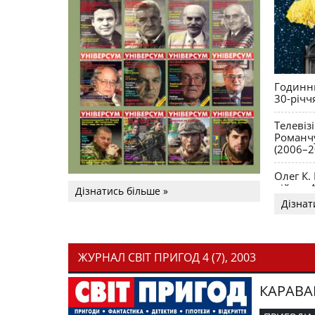
Годинни
30-річч
Телевіз
Романчу
(2006–2
Олег К.
війни. 
Дізнатись більше »
Дізнат
ЖУРНАЛ СВІТ ПРИГОД 4 (7), 2003
КАРАВА