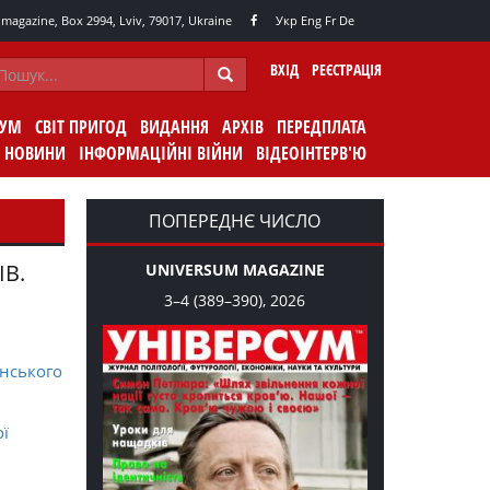
agazine, Box 2994, Lviv, 79017, Ukraine
Укр
Eng
Fr
De
ВХІД
РЕЄСТРАЦІЯ
СУМ
СВІТ ПРИГОД
ВИДАННЯ
АРХІВ
ПЕРЕДПЛАТА
НОВИНИ
ІНФОРМАЦІЙНІ ВІЙНИ
ВІДЕОІНТЕРВ'Ю
ПОПЕРЕДНЄ ЧИСЛО
ІВ.
UNIVERSUM MAGAZINE
3–4 (389–390), 2026
нського
ої