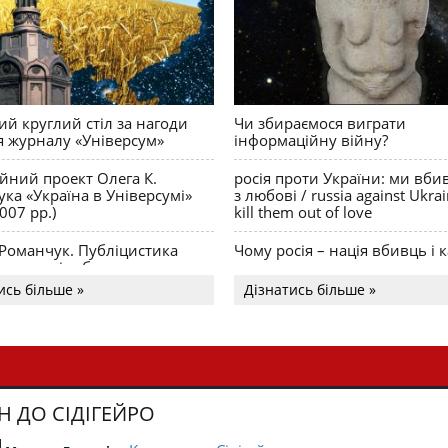
й круглий стіл за нагоди
Чи збираємося виграти
я журналу «Універсум»
інформаційну війну?
ійний проект Олега К.
росія проти України: ми вби
ка «Україна в Універсумі»
з любові / russia against Ukra
007 рр.)
kill them out of love
 Романчук. Публіцистика
Чому росія – нація вбивць і к
Акценти і табу
ись більше »
Дізнатись більше »
Н ДО СІДІГЕЙРО