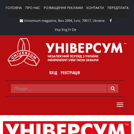
ГОЛОВНА
ПРО НАС
РОЗМІЩЕННЯ РЕКЛАМИ
КОНТАКТИ
ПЕРЕДПЛАТА
Universum magazine, Box 2994, Lviv, 79017, Ukraine
Укр
Eng
Fr
De
ВХІД
РЕЄСТРАЦІЯ
TOGGLE
NAVIG