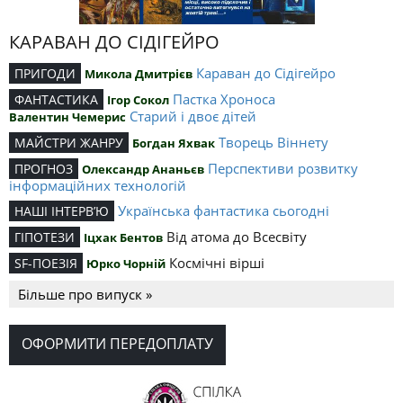
КАРАВАН ДО СІДІГЕЙРО
Караван до Сідігейро
ПРИГОДИ
Микола Дмитрієв
Пастка Хроноса
ФАНТАСТИКА
Ігор Сокол
Старий і двоє дітей
Валентин Чемерис
Творець Віннету
МАЙСТРИ ЖАНРУ
Богдан Яхвак
Перспективи розвитку
ПРОГНОЗ
Олександр Ананьєв
інформаційних технологій
Українська фантастика сьогодні
НАШІ ІНТЕРВ’Ю
Від атома до Всесвіту
ГІПОТЕЗИ
Іцхак Бентов
Космічні вірші
SF-ПОЕЗІЯ
Юрко Чорній
Більше про випуск »
ОФОРМИТИ ПЕРЕДОПЛАТУ