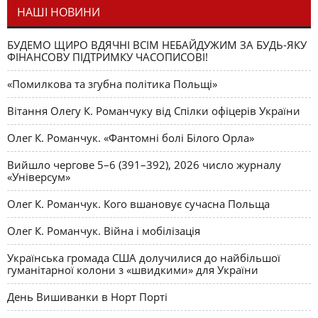
НАШІ НОВИНИ
БУДЕМО ЩИРО ВДЯЧНІ ВСІМ НЕБАЙДУЖИМ ЗА БУДЬ-ЯКУ
ФІНАНСОВУ ПІДТРИМКУ ЧАСОПИСОВІ!
«Помилкова та згубна політика Польщі»
Вітання Олегу К. Романчуку від Спілки офіцерів України
Олег К. Романчук. «Фантомні болі Білого Орла»
Вийшло чергове 5–6 (391–392), 2026 число журналу
«Універсум»
Олег К. Романчук. Кого вшановує сучасна Польща
Олег К. Романчук. Війна і мобілізація
Українська громада США долучилися до найбільшої
гуманітарної колони з «швидкими» для України
День Вишиванки в Норт Порті