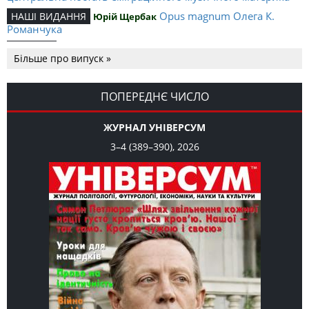
Opus magnum Олега К.
НАШІ ВИДАННЯ
Юрій Щербак
Романчука
Аналітичний центр Олега К.
РЕЦЕНЗІЇ
Петро Іванишин
Більше про випуск »
Романчука
Журавель і синиця
СЛОВО РЕДАКЦІЙНЕ
Олег К. Романчук
як уособлення української політстратегії й тактики
ПОПЕРЕДНЄ ЧИСЛО
ЖУРНАЛ УНІВЕРСУМ
3–4 (389–390), 2026