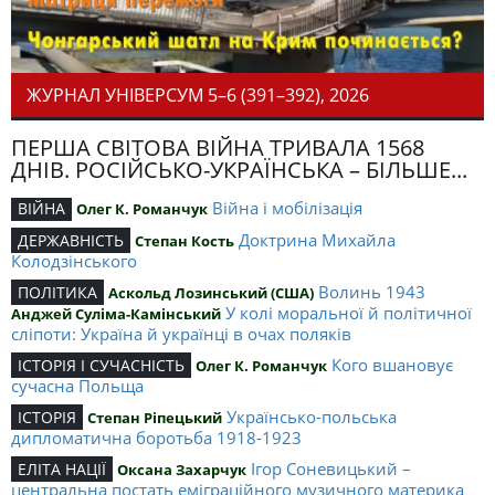
ЖУРНАЛ УНІВЕРСУМ 5–6 (391–392), 2026
ПЕРША СВІТОВА ВІЙНА ТРИВАЛА 1568
ДНІВ. РОСІЙСЬКО-УКРАЇНСЬКА – БІЛЬШЕ...
Війна і мобілізація
ВІЙНА
Олег К. Романчук
Доктрина Михайла
ДЕРЖАВНІСТЬ
Степан Кость
Колодзінського
Волинь 1943
ПОЛІТИКА
Аскольд Лозинський (США)
У колі моральної й політичної
Анджей Суліма-Камінський
сліпоти: Україна й українці в очах поляків
Кого вшановує
ІСТОРІЯ І СУЧАСНІСТЬ
Олег К. Романчук
сучасна Польща
Українсько-польська
ІСТОРІЯ
Степан Ріпецький
дипломатична боротьба 1918-1923
Ігор Соневицький –
ЕЛІТА НАЦІЇ
Оксана Захарчук
центральна постать еміграційного музичного материка