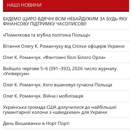
НАШІ НОВИНИ
БУДЕМО ЩИРО ВДЯЧНІ ВСІМ НЕБАЙДУЖИМ ЗА БУДЬ-ЯКУ
ФІНАНСОВУ ПІДТРИМКУ ЧАСОПИСОВІ!
«Помилкова та згубна політика Польщі»
Вітання Олегу К. Романчуку від Спілки офіцерів України
Олег К. Романчук. «Фантомні болі Білого Орла»
Вийшло чергове 5–6 (391–392), 2026 число журналу
«Універсум»
Олег К. Романчук. Кого вшановує сучасна Польща
Олег К. Романчук. Війна і мобілізація
Українська громада США долучилися до найбільшої
гуманітарної колони з «швидкими» для України
День Вишиванки в Норт Порті