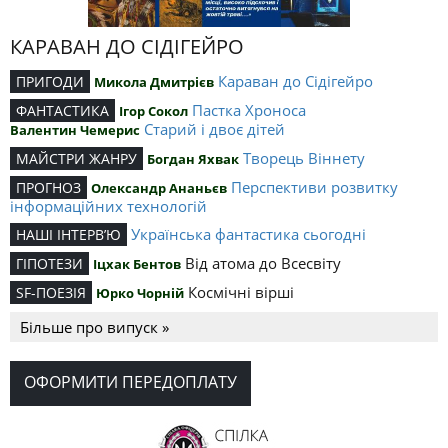
КАРАВАН ДО СІДІГЕЙРО
Караван до Сідігейро
ПРИГОДИ
Микола Дмитрієв
Пастка Хроноса
ФАНТАСТИКА
Ігор Сокол
Старий і двоє дітей
Валентин Чемерис
Творець Віннету
МАЙСТРИ ЖАНРУ
Богдан Яхвак
Перспективи розвитку
ПРОГНОЗ
Олександр Ананьєв
інформаційних технологій
Українська фантастика сьогодні
НАШІ ІНТЕРВ’Ю
Від атома до Всесвіту
ГІПОТЕЗИ
Іцхак Бентов
Космічні вірші
SF-ПОЕЗІЯ
Юрко Чорній
Більше про випуск »
ОФОРМИТИ ПЕРЕДОПЛАТУ