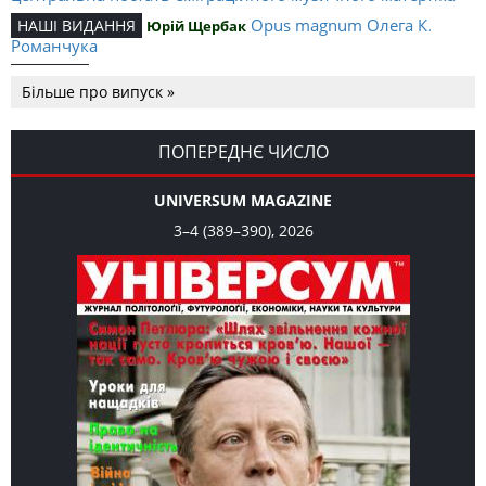
Opus magnum Олега К.
НАШІ ВИДАННЯ
Юрій Щербак
Романчука
Аналітичний центр Олега К.
РЕЦЕНЗІЇ
Петро Іванишин
Більше про випуск »
Романчука
Журавель і синиця
СЛОВО РЕДАКЦІЙНЕ
Олег К. Романчук
як уособлення української політстратегії й тактики
ПОПЕРЕДНЄ ЧИСЛО
UNIVERSUM MAGAZINE
3–4 (389–390), 2026