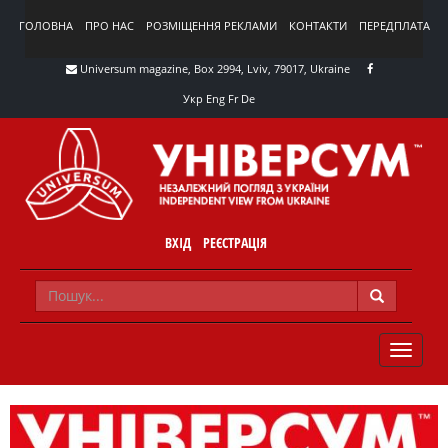
ГОЛОВНА
ПРО НАС
РОЗМІЩЕННЯ РЕКЛАМИ
КОНТАКТИ
ПЕРЕДПЛАТА
Universum magazine, Box 2994, Lviv, 79017, Ukraine
Укр
Eng
Fr
De
ВХІД
РЕЄСТРАЦІЯ
TOGGLE
NAVIG