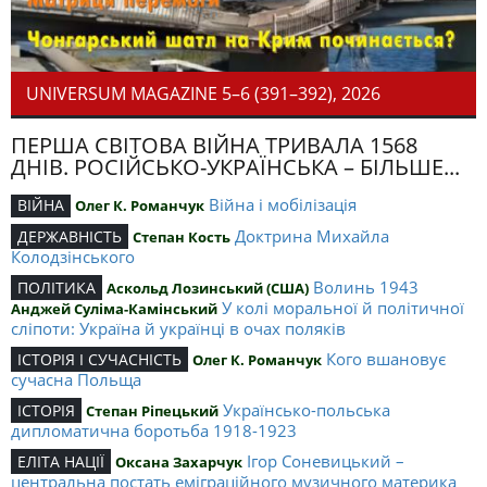
UNIVERSUM MAGAZINE 5–6 (391–392), 2026
ПЕРША СВІТОВА ВІЙНА ТРИВАЛА 1568
ДНІВ. РОСІЙСЬКО-УКРАЇНСЬКА – БІЛЬШЕ...
Війна і мобілізація
ВІЙНА
Олег К. Романчук
Доктрина Михайла
ДЕРЖАВНІСТЬ
Степан Кость
Колодзінського
Волинь 1943
ПОЛІТИКА
Аскольд Лозинський (США)
У колі моральної й політичної
Анджей Суліма-Камінський
сліпоти: Україна й українці в очах поляків
Кого вшановує
ІСТОРІЯ І СУЧАСНІСТЬ
Олег К. Романчук
сучасна Польща
Українсько-польська
ІСТОРІЯ
Степан Ріпецький
дипломатична боротьба 1918-1923
Ігор Соневицький –
ЕЛІТА НАЦІЇ
Оксана Захарчук
центральна постать еміграційного музичного материка