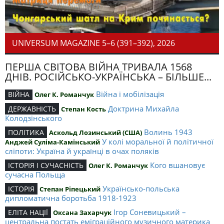
UNIVERSUM MAGAZINE 5–6 (391–392), 2026
ПЕРША СВІТОВА ВІЙНА ТРИВАЛА 1568
ДНІВ. РОСІЙСЬКО-УКРАЇНСЬКА – БІЛЬШЕ...
Війна і мобілізація
ВІЙНА
Олег К. Романчук
Доктрина Михайла
ДЕРЖАВНІСТЬ
Степан Кость
Колодзінського
Волинь 1943
ПОЛІТИКА
Аскольд Лозинський (США)
У колі моральної й політичної
Анджей Суліма-Камінський
сліпоти: Україна й українці в очах поляків
Кого вшановує
ІСТОРІЯ І СУЧАСНІСТЬ
Олег К. Романчук
сучасна Польща
Українсько-польська
ІСТОРІЯ
Степан Ріпецький
дипломатична боротьба 1918-1923
Ігор Соневицький –
ЕЛІТА НАЦІЇ
Оксана Захарчук
центральна постать еміграційного музичного материка