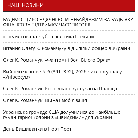
НАШІ НОВИНИ
БУДЕМО ЩИРО ВДЯЧНІ ВСІМ НЕБАЙДУЖИМ ЗА БУДЬ-ЯКУ
ФІНАНСОВУ ПІДТРИМКУ ЧАСОПИСОВІ!
«Помилкова та згубна політика Польщі»
Вітання Олегу К. Романчуку від Спілки офіцерів України
Олег К. Романчук. «Фантомні болі Білого Орла»
Вийшло чергове 5–6 (391–392), 2026 число журналу
«Універсум»
Олег К. Романчук. Кого вшановує сучасна Польща
Олег К. Романчук. Війна і мобілізація
Українська громада США долучилися до найбільшої
гуманітарної колони з «швидкими» для України
День Вишиванки в Норт Порті