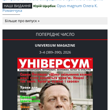
Opus magnum Олега К.
НАШІ ВИДАННЯ
Юрій Щербак
Романчука
Аналітичний центр Олега К.
РЕЦЕНЗІЇ
Петро Іванишин
Більше про випуск »
Романчука
Журавель і синиця
СЛОВО РЕДАКЦІЙНЕ
Олег К. Романчук
як уособлення української політстратегії й тактики
ПОПЕРЕДНЄ ЧИСЛО
UNIVERSUM MAGAZINE
3–4 (389–390), 2026