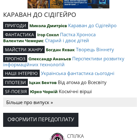
КАРАВАН ДО СІДІГЕЙРО
Караван до Сідігейро
ПРИГОДИ
Микола Дмитрієв
Пастка Хроноса
ФАНТАСТИКА
Ігор Сокол
Старий і двоє дітей
Валентин Чемерис
Творець Віннету
МАЙСТРИ ЖАНРУ
Богдан Яхвак
Перспективи розвитку
ПРОГНОЗ
Олександр Ананьєв
інформаційних технологій
Українська фантастика сьогодні
НАШІ ІНТЕРВ’Ю
Від атома до Всесвіту
ГІПОТЕЗИ
Іцхак Бентов
Космічні вірші
SF-ПОЕЗІЯ
Юрко Чорній
Більше про випуск »
ОФОРМИТИ ПЕРЕДОПЛАТУ