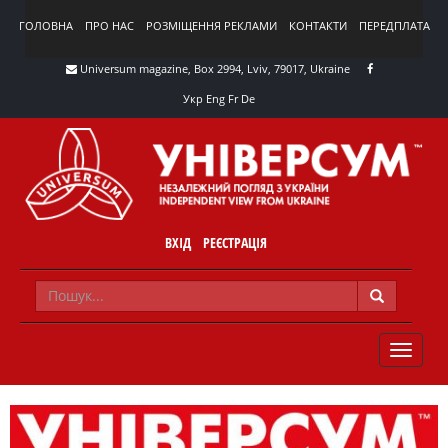
ГОЛОВНА
ПРО НАС
РОЗМІЩЕННЯ РЕКЛАМИ
КОНТАКТИ
ПЕРЕДПЛАТА
Universum magazine, Box 2994, Lviv, 79017, Ukraine
Укр
Eng
Fr
De
ВХІД
РЕЄСТРАЦІЯ
TOGGLE
NAVIG