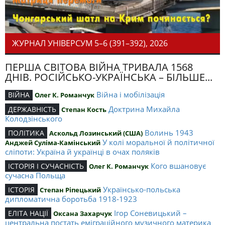
ЖУРНАЛ УНІВЕРСУМ 5–6 (391–392), 2026
ПЕРША СВІТОВА ВІЙНА ТРИВАЛА 1568
ДНІВ. РОСІЙСЬКО-УКРАЇНСЬКА – БІЛЬШЕ...
Війна і мобілізація
ВІЙНА
Олег К. Романчук
Доктрина Михайла
ДЕРЖАВНІСТЬ
Степан Кость
Колодзінського
Волинь 1943
ПОЛІТИКА
Аскольд Лозинський (США)
У колі моральної й політичної
Анджей Суліма-Камінський
сліпоти: Україна й українці в очах поляків
Кого вшановує
ІСТОРІЯ І СУЧАСНІСТЬ
Олег К. Романчук
сучасна Польща
Українсько-польська
ІСТОРІЯ
Степан Ріпецький
дипломатична боротьба 1918-1923
Ігор Соневицький –
ЕЛІТА НАЦІЇ
Оксана Захарчук
центральна постать еміграційного музичного материка