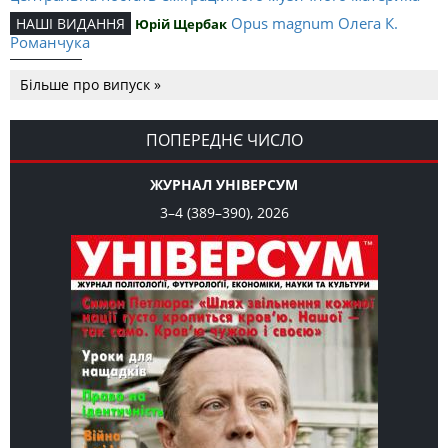
Opus magnum Олега К.
НАШІ ВИДАННЯ
Юрій Щербак
Романчука
Аналітичний центр Олега К.
РЕЦЕНЗІЇ
Петро Іванишин
Більше про випуск »
Романчука
Журавель і синиця
СЛОВО РЕДАКЦІЙНЕ
Олег К. Романчук
як уособлення української політстратегії й тактики
ПОПЕРЕДНЄ ЧИСЛО
ЖУРНАЛ УНІВЕРСУМ
3–4 (389–390), 2026