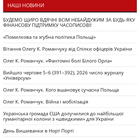
НАШІ НОВИНИ
БУДЕМО ЩИРО ВДЯЧНІ ВСІМ НЕБАЙДУЖИМ ЗА БУДЬ-ЯКУ
ФІНАНСОВУ ПІДТРИМКУ ЧАСОПИСОВІ!
«Помилкова та згубна політика Польщі»
Вітання Олегу К. Романчуку від Спілки офіцерів України
Олег К. Романчук. «Фантомні болі Білого Орла»
Вийшло чергове 5–6 (391–392), 2026 число журналу
«Універсум»
Олег К. Романчук. Кого вшановує сучасна Польща
Олег К. Романчук. Війна і мобілізація
Українська громада США долучилися до найбільшої
гуманітарної колони з «швидкими» для України
День Вишиванки в Норт Порті