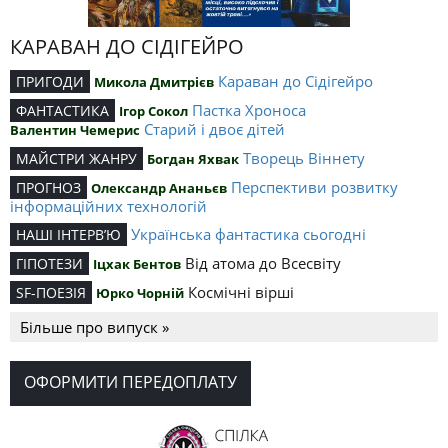
КАРАВАН ДО СІДІГЕЙРО
Караван до Сідігейро
ПРИГОДИ
Микола Дмитрієв
Пастка Хроноса
ФАНТАСТИКА
Ігор Сокол
Старий і двоє дітей
Валентин Чемерис
Творець Віннету
МАЙСТРИ ЖАНРУ
Богдан Яхвак
Перспективи розвитку
ПРОГНОЗ
Олександр Ананьєв
інформаційних технологій
Українська фантастика сьогодні
НАШІ ІНТЕРВ’Ю
Від атома до Всесвіту
ГІПОТЕЗИ
Іцхак Бентов
Космічні вірші
SF-ПОЕЗІЯ
Юрко Чорній
Більше про випуск »
ОФОРМИТИ ПЕРЕДОПЛАТУ