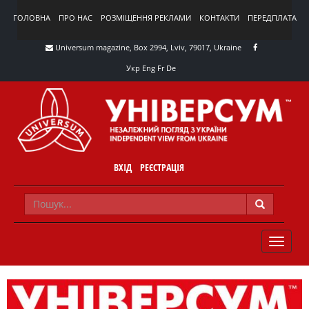
ГОЛОВНА
ПРО НАС
РОЗМІЩЕННЯ РЕКЛАМИ
КОНТАКТИ
ПЕРЕДПЛАТА
Universum magazine, Box 2994, Lviv, 79017, Ukraine
Укр
Eng
Fr
De
ВХІД
РЕЄСТРАЦІЯ
TOGGLE
NAVIG