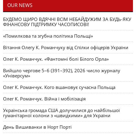
OUR NEWS
БУДЕМО ЩИРО ВДЯЧНІ ВСІМ НЕБАЙДУЖИМ ЗА БУДЬ-ЯКУ
ФІНАНСОВУ ПІДТРИМКУ ЧАСОПИСОВІ!
«Помилкова та згубна політика Польщі»
Вітання Олегу К. Романчуку від Спілки офіцерів України
Олег К. Романчук. «Фантомні болі Білого Орла»
Вийшло чергове 5–6 (391–392), 2026 число журналу
«Універсум»
Олег К. Романчук. Кого вшановує сучасна Польща
Олег К. Романчук. Війна і мобілізація
Українська громада США долучилися до найбільшої
гуманітарної колони з «швидкими» для України
День Вишиванки в Норт Порті