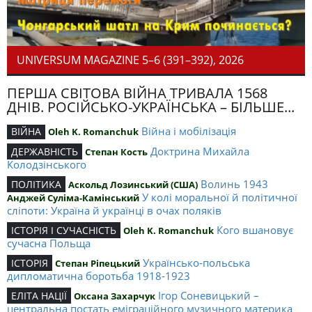
UNIVERSUM MAGAZINE 5–6 (391–392), 2026
ПЕРША СВІТОВА ВІЙНА ТРИВАЛА 1568
ДНІВ. РОСІЙСЬКО-УКРАЇНСЬКА – БІЛЬШЕ...
Війна і мобілізація
ВІЙНА
Oleh K. Romanchuk
Доктрина Михайла
ДЕРЖАВНІСТЬ
Степан Кость
Колодзінського
Волинь 1943
ПОЛІТИКА
Аскольд Лозинський (США)
У колі моральної й політичної
Анджей Суліма-Камінський
сліпоти: Україна й українці в очах поляків
Кого вшановує
ІСТОРІЯ І СУЧАСНІСТЬ
Oleh K. Romanchuk
сучасна Польща
Українсько-польська
ІСТОРІЯ
Степан Ріпецький
дипломатична боротьба 1918-1923
Ігор Соневицький –
ЕЛІТА НАЦІЇ
Оксана Захарчук
центральна постать еміграційного музичного материка