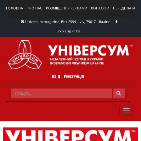
ГОЛОВНА
ПРО НАС
РОЗМІЩЕННЯ РЕКЛАМИ
КОНТАКТИ
ПЕРЕДПЛАТА
Universum magazine, Box 2994, Lviv, 79017, Ukraine
Укр
Eng
Fr
De
ВХІД
РЕЄСТРАЦІЯ
TOGGLE
NAVIG