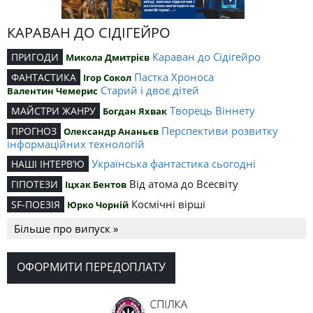
КАРАВАН ДО СІДІГЕЙРО
Караван до Сідігейро
ПРИГОДИ
Микола Дмитрієв
Пастка Хроноса
ФАНТАСТИКА
Ігор Сокол
Старий і двоє дітей
Валентин Чемерис
Творець Віннету
МАЙСТРИ ЖАНРУ
Богдан Яхвак
Перспективи розвитку
ПРОГНОЗ
Олександр Ананьєв
інформаційних технологій
Українська фантастика сьогодні
НАШІ ІНТЕРВ’Ю
Від атома до Всесвіту
ГІПОТЕЗИ
Іцхак Бентов
Космічні вірші
SF-ПОЕЗІЯ
Юрко Чорній
Більше про випуск »
ОФОРМИТИ ПЕРЕДОПЛАТУ