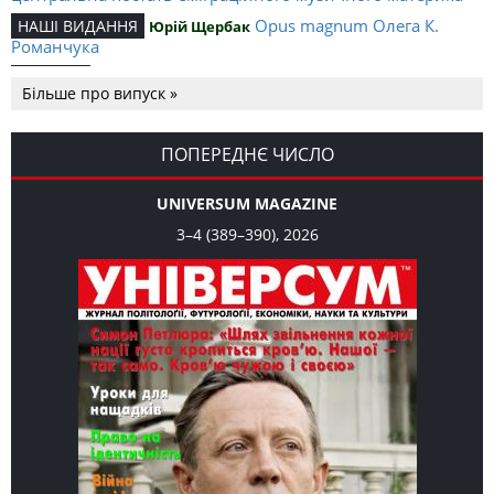
Opus magnum Олега К.
НАШІ ВИДАННЯ
Юрій Щербак
Романчука
Аналітичний центр Олега К.
РЕЦЕНЗІЇ
Петро Іванишин
Більше про випуск »
Романчука
Журавель і синиця як
Editorial
Oleh K. Romanchuk
уособлення української політстратегії й тактики
ПОПЕРЕДНЄ ЧИСЛО
UNIVERSUM MAGAZINE
3–4 (389–390), 2026