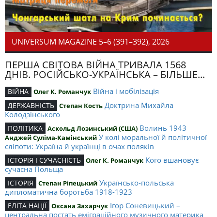
UNIVERSUM MAGAZINE 5–6 (391–392), 2026
ПЕРША СВІТОВА ВІЙНА ТРИВАЛА 1568
ДНІВ. РОСІЙСЬКО-УКРАЇНСЬКА – БІЛЬШЕ...
Війна і мобілізація
ВІЙНА
Олег К. Романчук
Доктрина Михайла
ДЕРЖАВНІСТЬ
Степан Кость
Колодзінського
Волинь 1943
ПОЛІТИКА
Аскольд Лозинський (США)
У колі моральної й політичної
Анджей Суліма-Камінський
сліпоти: Україна й українці в очах поляків
Кого вшановує
ІСТОРІЯ І СУЧАСНІСТЬ
Олег К. Романчук
сучасна Польща
Українсько-польська
ІСТОРІЯ
Степан Ріпецький
дипломатична боротьба 1918-1923
Ігор Соневицький –
ЕЛІТА НАЦІЇ
Оксана Захарчук
центральна постать еміграційного музичного материка