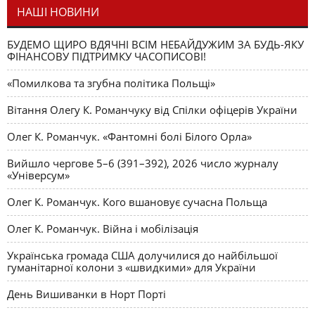
НАШІ НОВИНИ
БУДЕМО ЩИРО ВДЯЧНІ ВСІМ НЕБАЙДУЖИМ ЗА БУДЬ-ЯКУ
ФІНАНСОВУ ПІДТРИМКУ ЧАСОПИСОВІ!
«Помилкова та згубна політика Польщі»
Вітання Олегу К. Романчуку від Спілки офіцерів України
Олег К. Романчук. «Фантомні болі Білого Орла»
Вийшло чергове 5–6 (391–392), 2026 число журналу
«Універсум»
Олег К. Романчук. Кого вшановує сучасна Польща
Олег К. Романчук. Війна і мобілізація
Українська громада США долучилися до найбільшої
гуманітарної колони з «швидкими» для України
День Вишиванки в Норт Порті