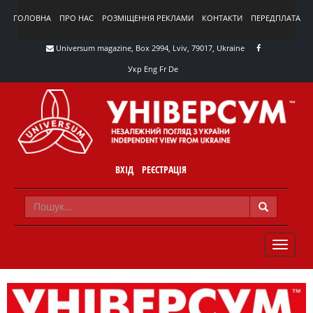
ГОЛОВНА
ПРО НАС
РОЗМІЩЕННЯ РЕКЛАМИ
КОНТАКТИ
ПЕРЕДПЛАТА
Universum magazine, Box 2994, Lviv, 79017, Ukraine
Укр
Eng
Fr
De
ВХІД
РЕЄСТРАЦІЯ
TOGGLE
NAVIG