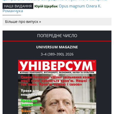
Opus magnum Олега К.
НАШІ ВИДАННЯ
Юрій Щербак
Романчука
Аналітичний центр Олега К.
РЕЦЕНЗІЇ
Петро Іванишин
Більше про випуск »
Романчука
Журавель і синиця
СЛОВО РЕДАКЦІЙНЕ
Олег К. Романчук
як уособлення української політстратегії й тактики
ПОПЕРЕДНЄ ЧИСЛО
UNIVERSUM MAGAZINE
3–4 (389–390), 2026