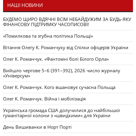
НАШІ НОВИНИ
БУДЕМО ЩИРО ВДЯЧНІ ВСІМ НЕБАЙДУЖИМ ЗА БУДЬ-ЯКУ
ФІНАНСОВУ ПІДТРИМКУ ЧАСОПИСОВІ!
«Помилкова та згубна політика Польщі»
Вітання Олегу К. Романчуку від Спілки офіцерів України
Олег К. Романчук. «Фантомні болі Білого Орла»
Вийшло чергове 5–6 (391–392), 2026 число журналу
«Універсум»
Олег К. Романчук. Кого вшановує сучасна Польща
Олег К. Романчук. Війна і мобілізація
Українська громада США долучилися до найбільшої
гуманітарної колони з «швидкими» для України
День Вишиванки в Норт Порті