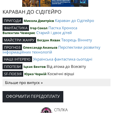
КАРАВАН ДО СІДІГЕЙРО
Караван до Сідігейро
ПРИГОДИ
Микола Дмитрієв
Пастка Хроноса
ФАНТАСТИКА
Ігор Сокол
Старий і двоє дітей
Валентин Чемерис
Творець Віннету
МАЙСТРИ ЖАНРУ
Богдан Яхвак
Перспективи розвитку
ПРОГНОЗ
Олександр Ананьєв
інформаційних технологій
Українська фантастика сьогодні
НАШІ ІНТЕРВ’Ю
Від атома до Всесвіту
ГІПОТЕЗИ
Іцхак Бентов
Космічні вірші
SF-ПОЕЗІЯ
Юрко Чорній
Більше про випуск »
ОФОРМИТИ ПЕРЕДОПЛАТУ