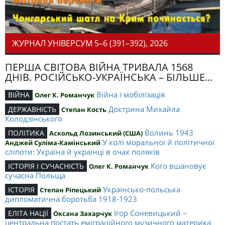
ЖУРНАЛ УНІВЕРСУМ 5–6 (391–392), 2026
ПЕРША СВІТОВА ВІЙНА ТРИВАЛА 1568
ДНІВ. РОСІЙСЬКО-УКРАЇНСЬКА – БІЛЬШЕ...
Війна і мобілізація
ВІЙНА
Олег К. Романчук
Доктрина Михайла
ДЕРЖАВНІСТЬ
Степан Кость
Колодзінського
Волинь 1943
ПОЛІТИКА
Аскольд Лозинський (США)
У колі моральної й політичної
Анджей Суліма-Камінський
сліпоти: Україна й українці в очах поляків
Кого вшановує
ІСТОРІЯ І СУЧАСНІСТЬ
Олег К. Романчук
сучасна Польща
Українсько-польська
ІСТОРІЯ
Степан Ріпецький
дипломатична боротьба 1918-1923
Ігор Соневицький –
ЕЛІТА НАЦІЇ
Оксана Захарчук
центральна постать еміграційного музичного материка