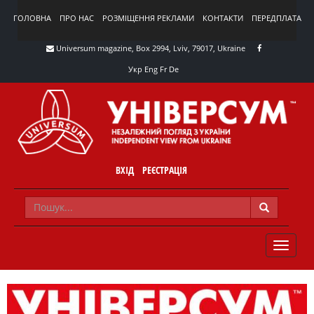
ГОЛОВНА
ПРО НАС
РОЗМІЩЕННЯ РЕКЛАМИ
КОНТАКТИ
ПЕРЕДПЛАТА
Universum magazine, Box 2994, Lviv, 79017, Ukraine
Укр
Eng
Fr
De
ВХІД
РЕЄСТРАЦІЯ
TOGGLE
NAVIG