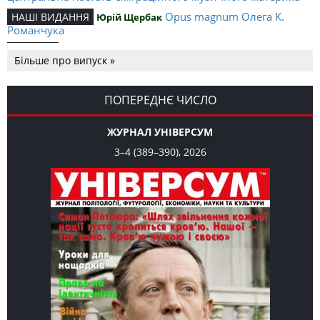
Opus magnum Олега К.
НАШІ ВИДАННЯ
Юрій Щербак
Романчука
Аналітичний центр Олега К.
РЕЦЕНЗІЇ
Петро Іванишин
Більше про випуск »
Романчука
Журавель і синиця
СЛОВО РЕДАКЦІЙНЕ
Олег К. Романчук
як уособлення української політстратегії й тактики
ПОПЕРЕДНЄ ЧИСЛО
ЖУРНАЛ УНІВЕРСУМ
3–4 (389–390), 2026